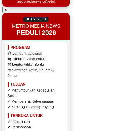
metromedianews.co/peduli
×
HUT RI KE-81
METRO MEDIA NEWS
PEDULI 2026
PROGRAM
🏆 Lomba Tradisional
🎭 Hiburan Masyarakat
📰 Lomba Artikel Berita
🤲 Santunan Yatim, Dhuafa &
Jompo
TUJUAN
✔ Menumbuhkan Kepedulian
Sosial
✔ Mempererat Kebersamaan
✔ Semangat Gotong Royong
TERBUKA UNTUK
✔ Pemerintah
✔ Perusahaan