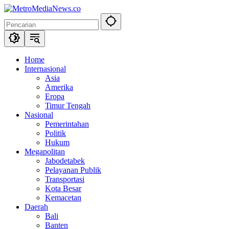
Langsung
ke
konten
Home
Internasional
Asia
Amerika
Eropa
Timur Tengah
Nasional
Pemerintahan
Politik
Hukum
Megapolitan
Jabodetabek
Pelayanan Publik
Transportasi
Kota Besar
Kemacetan
Daerah
Bali
Banten