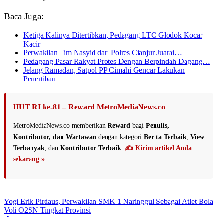
Baca Juga:
Ketiga Kalinya Ditertibkan, Pedagang LTC Glodok Kocar
Kacir
Perwakilan Tim Nasyid dari Polres Cianjur Juarai…
Pedagang Pasar Rakyat Protes Dengan Berpindah Dagang…
Jelang Ramadan, Satpol PP Cimahi Gencar Lakukan
Penertiban
HUT RI ke-81 – Reward MetroMediaNews.co
MetroMediaNews.co memberikan
Reward
bagi
Penulis,
Kontributor, dan Wartawan
dengan kategori
Berita Terbaik
,
View
Terbanyak
, dan
Kontributor Terbaik
.
✍️ Kirim artikel Anda
sekarang »
Yogi Erik Pirdaus, Perwakilan SMK 1 Naringgul Sebagai Atlet Bola
Voli O2SN Tingkat Provinsi