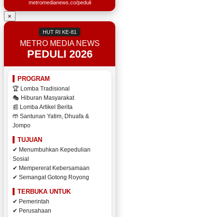
metromedianews.co/peduli
×
HUT RI KE-81
METRO MEDIA NEWS
PEDULI 2026
PROGRAM
🏆 Lomba Tradisional
🎭 Hiburan Masyarakat
📰 Lomba Artikel Berita
🤲 Santunan Yatim, Dhuafa &
Jompo
TUJUAN
✔ Menumbuhkan Kepedulian
Sosial
✔ Mempererat Kebersamaan
✔ Semangat Gotong Royong
TERBUKA UNTUK
✔ Pemerintah
✔ Perusahaan