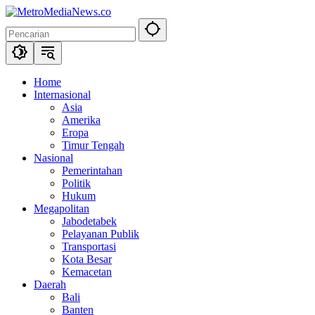
Langsung
ke
konten
Home
Internasional
Asia
Amerika
Eropa
Timur Tengah
Nasional
Pemerintahan
Politik
Hukum
Megapolitan
Jabodetabek
Pelayanan Publik
Transportasi
Kota Besar
Kemacetan
Daerah
Bali
Banten