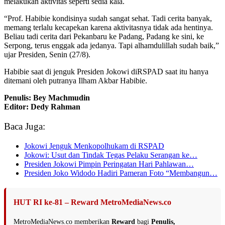
melakukan aktivitas seperti sedia kala.
“Prof. Habibie kondisinya sudah sangat sehat. Tadi cerita banyak,
memang terlalu kecapekan karena aktivitasnya tidak ada hentinya.
Beliau tadi cerita dari Pekanbaru ke Padang, Padang ke sini, ke
Serpong, terus enggak ada jedanya. Tapi alhamdulillah sudah baik,”
ujar Presiden, Senin (27/8).
Habibie saat di jenguk Presiden Jokowi diRSPAD saat itu hanya
ditemani oleh putranya Ilham Akbar Habibie.
Penulis: Bey Machmudin
Editor: Dedy Rahman
Baca Juga:
Jokowi Jenguk Menkopolhukam di RSPAD
Jokowi: Usut dan Tindak Tegas Pelaku Serangan ke…
Presiden Jokowi Pimpin Peringatan Hari Pahlawan…
Presiden Joko Widodo Hadiri Pameran Foto “Membangun…
HUT RI ke-81 – Reward MetroMediaNews.co
MetroMediaNews.co memberikan
Reward
bagi
Penulis,