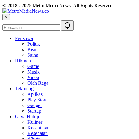
© 2018 - 2026 Metro Media News. All Rights Reserved.
×
Peristiwa
Politik
Bisnis
Sains
Hiburan
Game
Musik
Video
Olah Raga
Teknologi
Aplikasi
Play Store
Gadget
Startup
Gaya Hidup
Kuliner
Kecantikan
Kesehatan
Wisata