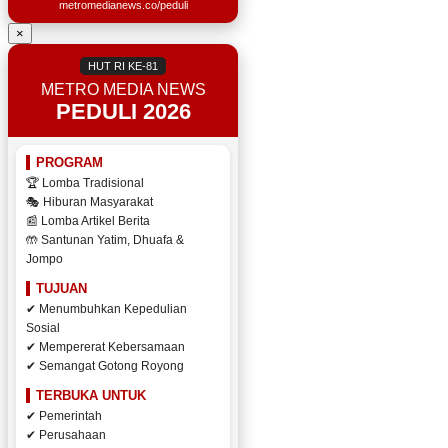
metromedianews.co/peduli
×
HUT RI KE-81
METRO MEDIA NEWS
PEDULI 2026
PROGRAM
🏆 Lomba Tradisional
🎭 Hiburan Masyarakat
📰 Lomba Artikel Berita
🤲 Santunan Yatim, Dhuafa &
Jompo
TUJUAN
✔ Menumbuhkan Kepedulian
Sosial
✔ Mempererat Kebersamaan
✔ Semangat Gotong Royong
TERBUKA UNTUK
✔ Pemerintah
✔ Perusahaan