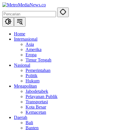
Langsung
ke
konten
Home
Internasional
Asia
Amerika
Eropa
Timur Tengah
Nasional
Pemerintahan
Politik
Hukum
Megapolitan
Jabodetabek
Pelayanan Publik
Transportasi
Kota Besar
Kemacetan
Daerah
Bali
Banten