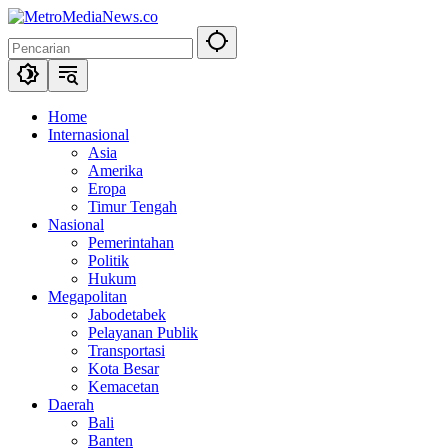
Langsung
ke
konten
Home
Internasional
Asia
Amerika
Eropa
Timur Tengah
Nasional
Pemerintahan
Politik
Hukum
Megapolitan
Jabodetabek
Pelayanan Publik
Transportasi
Kota Besar
Kemacetan
Daerah
Bali
Banten