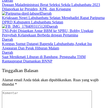
Daerah
Dugaan Maladministrasi Berat Seleksi Sekda Labuhanbatu 2023
Dilaporkan ke Presiden, KPK, dan Kejagung
Daerah
Kejaksaan Negri Labuhanbatu Selatan Menghadiri Rapat Paripurna
DPRD Kabupaten Labuhanbatu Selatan
Daerah
TNI-Polri Disiapkan Antar BBM ke SPBU, Bobby Ungkap
Penyebab Kelangkaan Berbeda dengan Pertamina
Daerah
Kompas Sumut Datangi Bapenda Labuhanbatu,Angkat Isu
Anggaran Dan Pajak Hiburan Malam
Daerah
Saat Menikmati Liburan di Bandung, Pengusaha THM
Rantauprapat Diamankan BNNP
Tinggalkan Balasan
Alamat email Anda tidak akan dipublikasikan.
Ruas yang wajib
ditandai
*