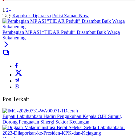
1
2
»
Tag:
Kapolsek Tigaraksa
Polisi Zaman Now
Pembagian MP ASI “TIDAR Peduli” Disambut Baik Warga
Sukahening
Pos Terkait
Daerah
Bupati Labuhanbatu Hadiri Pengukuhan Kepala OJK Sumut,
Dorong Penguatan Sinergi Sektor Keuangan