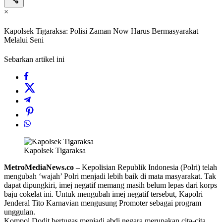
×
Kapolsek Tigaraksa: Polisi Zaman Now Harus Bermasyarakat
Melalui Seni
Sebarkan artikel ini
Kapolsek Tigaraksa
MetroMediaNews.co –
Kepolisian Republik Indonesia (Polri) telah
mengubah ‘wajah’ Polri menjadi lebih baik di mata masyarakat. Tak
dapat dipungkiri, imej negatif memang masih belum lepas dari korps
baju cokelat ini. Untuk mengubah imej negatif tersebut, Kapolri
Jenderal Tito Karnavian mengusung Promoter sebagai program
unggulan.
Kompol Dodit bertugas menjadi abdi negara merupakan cita-cita