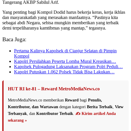
Tangerang AKBP Sabilul Arif.
Yang penting bagi Kompol Dodid harus bekerja keras, kerja ikhlas
dan masyarakatlah yang merasakan manfaatnya. “Pastinya kita
sebagai abdi Negara, sebisa mungkin memberikan yang terbaik
demi terpeliharanya kamtibmas yang mantap,” tegasnya.
Baca Juga:
Pertama Kalinya Kapolsek di Cianjur Selatan di Pimpin
Kompol
Kapolri Persilahkan Peserta Lomba Mural Kreasikan…
Kapolsek Pulogadung Laksanakan Program Polri Peduli…
Kapolri Putuskan 1.062 Polsek Tidak Bisa Lakukan…
HUT RI ke-81 – Reward MetroMediaNews.co
MetroMediaNews.co memberikan
Reward
bagi
Penulis,
Kontributor, dan Wartawan
dengan kategori
Berita Terbaik
,
View
Terbanyak
, dan
Kontributor Terbaik
.
✍️ Kirim artikel Anda
sekarang »