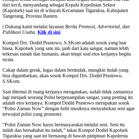
dari kecil, menyandang sebagai Kepala Kepolisian Sektor
(Kapolsek) saat ini di wilayah Kecamatan Tigaraksa, Kabupaten
Tangerang, Provinsi Banten.
|
Dukung kami melalui layanan
Berita Promosi, Advertorial, dan
Publikasi Usaha
.
Klik di sini
.
Kompol Drs. Dodid Prastowo, S.SKom adalah sosok yang luar
biasa. Kapolsek yang satu ini, jauh dari kata sangar, namun lebih
terkesan ramah dan humanis, akan tetapi soal etos kerjanya begitu
nyata.
Cakap dalam gerak, lugas dalam bertindak, mungkin itulah yang
bisa digambarkan, akan sosok Kompol Drs. Dodid Prastowo,
S.SKom.
Saat ditemui di ruang kerjanya mengatakan, sudah tidak zamannya
lagi menjadi seorang Polisi berpenampilan sangar, yang penting itu
adalah etos kerjanya. Kompol Dodid Prastowo merupakan sosok
“Polisi Zaman Now” dengan hobi musiknya menyalurkan seni agar
terwujud polisi yang promoter.
“Polisi Zaman Now harus bermasyarakat melalui seni. Seni itu
indah dan bersahabat itu indah,” tukas Kompol Dodid Kapolsek
Tigaraksa yang saat ini bernaung di bawah pimpinan Kapolresta