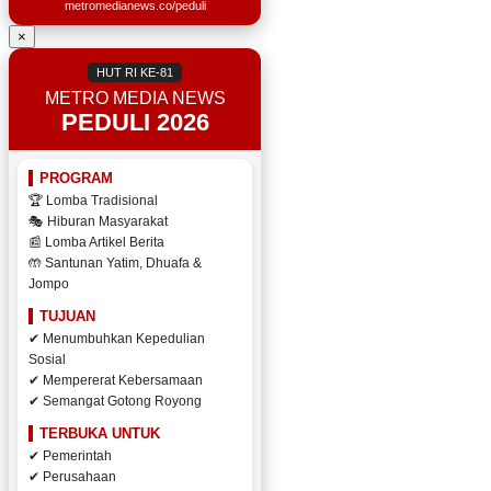
metromedianews.co/peduli
×
HUT RI KE-81
METRO MEDIA NEWS
PEDULI 2026
PROGRAM
🏆 Lomba Tradisional
🎭 Hiburan Masyarakat
📰 Lomba Artikel Berita
🤲 Santunan Yatim, Dhuafa &
Jompo
TUJUAN
✔ Menumbuhkan Kepedulian
Sosial
✔ Mempererat Kebersamaan
✔ Semangat Gotong Royong
TERBUKA UNTUK
✔ Pemerintah
✔ Perusahaan