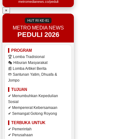
metromedianews.co/peduli
×
HUT RI KE-81
METRO MEDIA NEWS
PEDULI 2026
PROGRAM
🏆 Lomba Tradisional
🎭 Hiburan Masyarakat
📰 Lomba Artikel Berita
🤲 Santunan Yatim, Dhuafa &
Jompo
TUJUAN
✔ Menumbuhkan Kepedulian
Sosial
✔ Mempererat Kebersamaan
✔ Semangat Gotong Royong
TERBUKA UNTUK
✔ Pemerintah
✔ Perusahaan