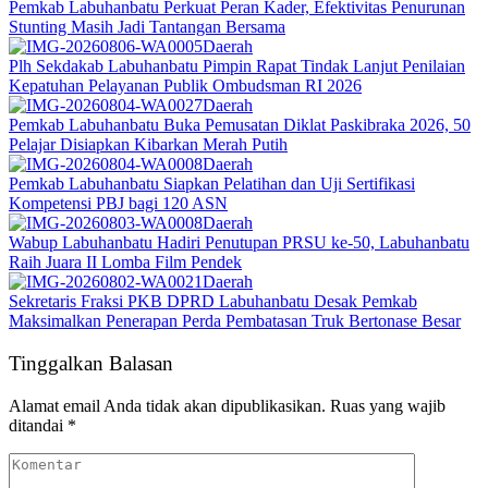
Pemkab Labuhanbatu Perkuat Peran Kader, Efektivitas Penurunan
Stunting Masih Jadi Tantangan Bersama
Daerah
Plh Sekdakab Labuhanbatu Pimpin Rapat Tindak Lanjut Penilaian
Kepatuhan Pelayanan Publik Ombudsman RI 2026
Daerah
Pemkab Labuhanbatu Buka Pemusatan Diklat Paskibraka 2026, 50
Pelajar Disiapkan Kibarkan Merah Putih
Daerah
Pemkab Labuhanbatu Siapkan Pelatihan dan Uji Sertifikasi
Kompetensi PBJ bagi 120 ASN
Daerah
Wabup Labuhanbatu Hadiri Penutupan PRSU ke-50, Labuhanbatu
Raih Juara II Lomba Film Pendek
Daerah
Sekretaris Fraksi PKB DPRD Labuhanbatu Desak Pemkab
Maksimalkan Penerapan Perda Pembatasan Truk Bertonase Besar
Tinggalkan Balasan
Alamat email Anda tidak akan dipublikasikan.
Ruas yang wajib
ditandai
*