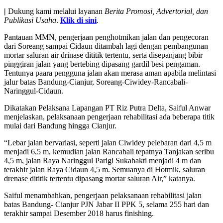
|
Dukung kami melalui layanan
Berita Promosi, Advertorial, dan
Publikasi Usaha
.
Klik di sini
.
Pantauan MMN, pengerjaan penghotmikan jalan dan pengecoran
dari Soreang sampai Cidaun ditambah lagi dengan pembangunan
mortar saluran air drinase dititik tertentu, serta disepanjang bibir
pinggiran jalan yang bertebing dipasang gardil besi pengaman.
Tentunya paara pengguna jalan akan merasa aman apabila melintasi
jalur batas Bandung-Cianjur, Soreang-Ciwidey-Rancabali-
Naringgul-Cidaun.
Dikatakan Pelaksana Lapangan PT Riz Putra Delta, Saiful Anwar
menjelaskan, pelaksanaan pengerjaan rehabilitasi ada beberapa titik
mulai dari Bandung hingga Cianjur.
“Lebar jalan bervariasi, seperti jalan Ciwidey pelebaran dari 4,5 m
menjadi 6,5 m, kemudian jalan Rancabali tepatnya Tanjakan seribu
4,5 m, jalan Raya Naringgul Parigi Sukabakti menjadi 4 m dan
terakhir jalan Raya Cidaun 4,5 m. Semuanya di Hotmik, saluran
drenase dititik tertentu dipasang mortar saluran Air,” katanya.
Saiful menambahkan, pengerjaan pelaksanaan rehabilitasi jalan
batas Bandung- Cianjur PJN Jabar II PPK 5, selama 255 hari dan
terakhir sampai Desember 2018 harus finishing.