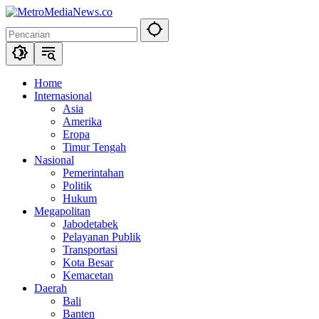
Langsung
ke
konten
Home
Internasional
Asia
Amerika
Eropa
Timur Tengah
Nasional
Pemerintahan
Politik
Hukum
Megapolitan
Jabodetabek
Pelayanan Publik
Transportasi
Kota Besar
Kemacetan
Daerah
Bali
Banten