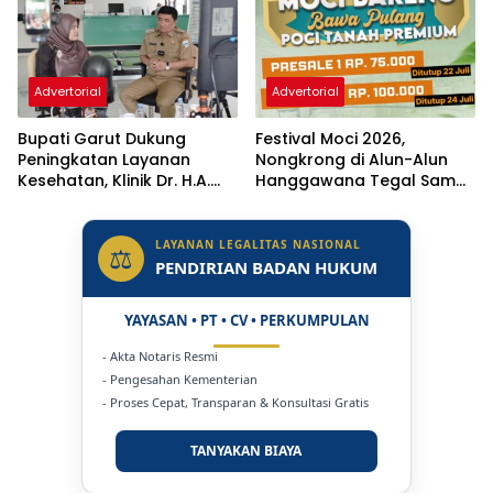
Advertorial
Advertorial
Bupati Garut Dukung
Festival Moci 2026,
Peningkatan Layanan
Nongkrong di Alun-Alun
Kesehatan, Klinik Dr. H.A.
Hanggawana Tegal Sambil
Rotinsulu Ditargetkan Naik
“Moci Bareng”
Status Jadi Rumah Sakit
LAYANAN LEGALITAS NASIONAL
⚖
PENDIRIAN BADAN HUKUM
YAYASAN • PT • CV • PERKUMPULAN
- Akta Notaris Resmi
- Pengesahan Kementerian
- Proses Cepat, Transparan & Konsultasi Gratis
TANYAKAN BIAYA