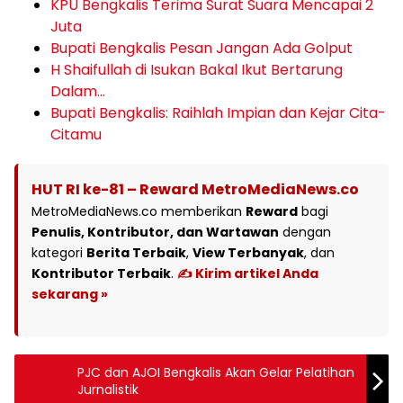
KPU Bengkalis Terima Surat Suara Mencapai 2
Juta
Bupati Bengkalis Pesan Jangan Ada Golput
H Shaifullah di Isukan Bakal Ikut Bertarung
Dalam…
Bupati Bengkalis: Raihlah Impian dan Kejar Cita-
Citamu
HUT RI ke-81 – Reward MetroMediaNews.co
MetroMediaNews.co memberikan
Reward
bagi
Penulis, Kontributor, dan Wartawan
dengan
kategori
Berita Terbaik
,
View Terbanyak
, dan
Kontributor Terbaik
.
✍️ Kirim artikel Anda
sekarang »
PJC dan AJOI Bengkalis Akan Gelar Pelatihan
Jurnalistik