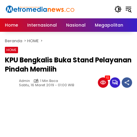
Langsung
ke
konten
Home
Internasional
Nasional
Megapolitan
D
Beranda
HOME
HOME
KPU Bengkalis Buka Stand Pelayanan
Pindah Memilih
112
Admin
1 Min Baca
Sabtu, 16 Maret 2019 - 01:00 WIB