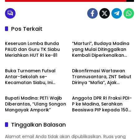
Pos Terkait
HOME
Budaya
Keseruan Lomba Bunda
“Marturi”, Budaya Madina
PAUD dan Guru TK Siabu
yang Mulai Ditinggalkan
Meriahkan HUT RI ke-81
Kembali Diperkenalkan
HOME
HOME
Lewat Lomba HUT RI ke-81
di Siabu
Buka Turnamen Futsal
Dikonfirmasi Wartawan
Antar-Sekolah se-
Trannusantara, ZNT Sebut
Kecamatan Siabu, Ini
Dirinya “Mafia”, Ajak
HOME
HOME
Pesan Camat
Bertemu 15 Agustus untuk
Klarifikasi Dugaan PETI
Bupati Madina: PETI Wajib
Anggota DPR RI Fraksi PDI-
Diberantas, “Ulang Songon
P ke Madina, Serahkan
Mangayak Amporik”
Beasiswa PIP kepada 150
Siswa SD
Tinggalkan Balasan
Alamat email Anda tidak akan dipublikasikan.
Ruas yang