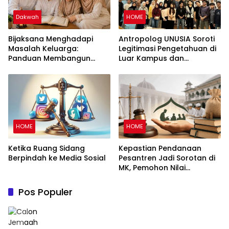
Dakwah
HOME
Bijaksana Menghadapi
Antropolog UNUSIA Soroti
Masalah Keluarga:
Legitimasi Pengetahuan di
Panduan Membangun
Luar Kampus dan
Keluarga Harmonis dalam
Pentingnya Ruang Refleksi
Perspektif Islam
HOME
HOME
Ketika Ruang Sidang
Kepastian Pendanaan
Berpindah ke Media Sosial
Pesantren Jadi Sorotan di
MK, Pemohon Nilai
Kewajiban Negara Masih
Belum Memberikan
Pos Populer
Kepastian Hukum