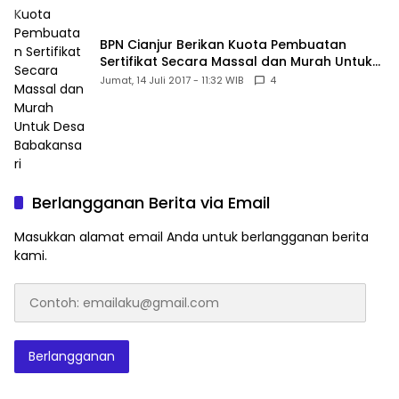
BPN Cianjur Berikan Kuota Pembuatan
Sertifikat Secara Massal dan Murah Untuk
Desa Babakansari
Jumat, 14 Juli 2017 - 11:32 WIB
4
Berlangganan Berita via Email
Masukkan alamat email Anda untuk berlangganan berita
kami.
Contoh:
emailaku@gmail.com
Berlangganan