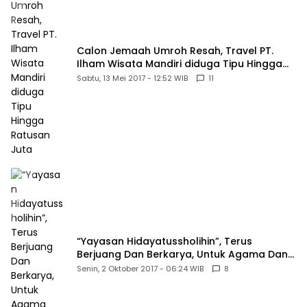
Calon Jemaah Umroh Resah, Travel PT.
Ilham Wisata Mandiri diduga Tipu Hingga
Ratusan Juta
Sabtu, 13 Mei 2017 - 12:52 WIB
11
“Yayasan Hidayatussholihin”, Terus
Berjuang Dan Berkarya, Untuk Agama Dan
Bangsa
Senin, 2 Oktober 2017 - 06:24 WIB
8