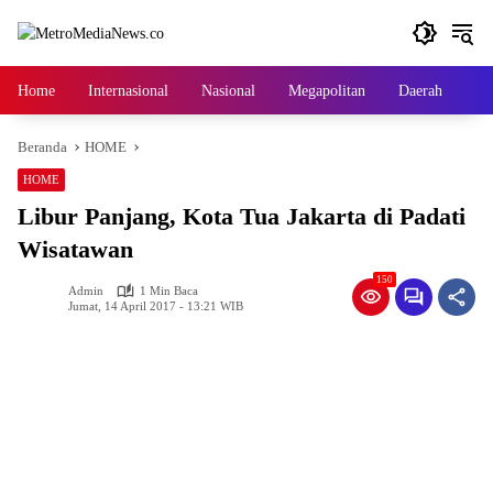
Langsung
ke
konten
Home
Internasional
Nasional
Megapolitan
Daerah
Ga
Beranda
HOME
HOME
Libur Panjang, Kota Tua Jakarta di Padati
Wisatawan
150
Admin
1 Min Baca
Jumat, 14 April 2017 - 13:21 WIB