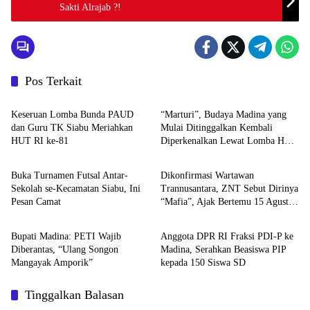
Sakti Alrajab ?!
Pos Terkait
HOME
Budaya
Keseruan Lomba Bunda PAUD
“Marturi”, Budaya Madina yang
dan Guru TK Siabu Meriahkan
Mulai Ditinggalkan Kembali
HUT RI ke-81
Diperkenalkan Lewat Lomba HUT
HOME
HOME
RI ke-81 di Siabu
Buka Turnamen Futsal Antar-
Dikonfirmasi Wartawan
Sekolah se-Kecamatan Siabu, Ini
Trannusantara, ZNT Sebut Dirinya
Pesan Camat
“Mafia”, Ajak Bertemu 15 Agustus
HOME
HOME
untuk Klarifikasi Dugaan PETI
Bupati Madina: PETI Wajib
Anggota DPR RI Fraksi PDI-P ke
Diberantas, “Ulang Songon
Madina, Serahkan Beasiswa PIP
Mangayak Amporik”
kepada 150 Siswa SD
Tinggalkan Balasan