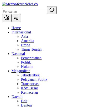
Langsung
ke
konten
Home
Internasional
Asia
Amerika
Eropa
Timur Tengah
Nasional
Pemerintahan
Politik
Hukum
Megapolitan
Jabodetabek
Pelayanan Publik
Transportasi
Kota Besar
Kemacetan
Daerah
Bali
Banten