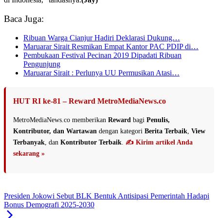
Baca Juga:
Ribuan Warga Cianjur Hadiri Deklarasi Dukung…
Maruarar Sirait Resmikan Empat Kantor PAC PDIP di…
Pembukaan Festival Pecinan 2019 Dipadati Ribuan
Pengunjung
Maruarar Sirait : Perlunya UU Permusikan Atasi…
HUT RI ke-81 – Reward MetroMediaNews.co
MetroMediaNews.co memberikan
Reward
bagi
Penulis,
Kontributor, dan Wartawan
dengan kategori
Berita Terbaik
,
View
Terbanyak
, dan
Kontributor Terbaik
.
✍️ Kirim artikel Anda
sekarang »
Presiden Jokowi Sebut BLK Bentuk Antisipasi Pemerintah Hadapi
Bonus Demografi 2025-2030