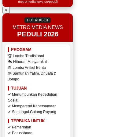
metromedianews.co/peduli
×
HUT RI KE-81
METRO MEDIA NEWS
PEDULI 2026
PROGRAM
🏆 Lomba Tradisional
🎭 Hiburan Masyarakat
📰 Lomba Artikel Berita
🤲 Santunan Yatim, Dhuafa &
Jompo
TUJUAN
✔ Menumbuhkan Kepedulian
Sosial
✔ Mempererat Kebersamaan
✔ Semangat Gotong Royong
TERBUKA UNTUK
✔ Pemerintah
✔ Perusahaan