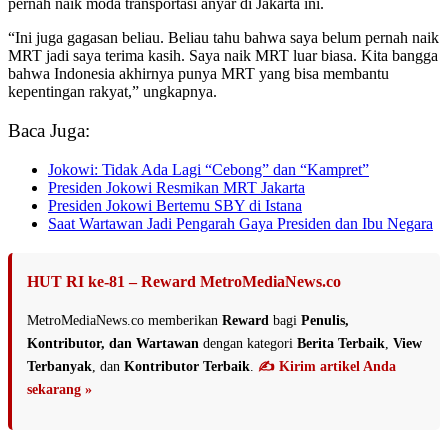
pernah naik moda transportasi anyar di Jakarta ini.
“Ini juga gagasan beliau. Beliau tahu bahwa saya belum pernah naik
MRT jadi saya terima kasih. Saya naik MRT luar biasa. Kita bangga
bahwa Indonesia akhirnya punya MRT yang bisa membantu
kepentingan rakyat,” ungkapnya.
Baca Juga:
Jokowi: Tidak Ada Lagi “Cebong” dan “Kampret”
Presiden Jokowi Resmikan MRT Jakarta
Presiden Jokowi Bertemu SBY di Istana
Saat Wartawan Jadi Pengarah Gaya Presiden dan Ibu Negara
HUT RI ke-81 – Reward MetroMediaNews.co
MetroMediaNews.co memberikan
Reward
bagi
Penulis,
Kontributor, dan Wartawan
dengan kategori
Berita Terbaik
,
View
Terbanyak
, dan
Kontributor Terbaik
.
✍️ Kirim artikel Anda
sekarang »