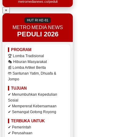
metromedianews.co/peduli
×
HUT RI KE-81
METRO MEDIA NEWS
PEDULI 2026
PROGRAM
🏆 Lomba Tradisional
🎭 Hiburan Masyarakat
📰 Lomba Artikel Berita
🤲 Santunan Yatim, Dhuafa &
Jompo
TUJUAN
✔ Menumbuhkan Kepedulian
Sosial
✔ Mempererat Kebersamaan
✔ Semangat Gotong Royong
TERBUKA UNTUK
✔ Pemerintah
✔ Perusahaan