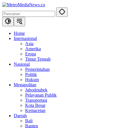
Langsung
ke
konten
Home
Internasional
Asia
Amerika
Eropa
Timur Tengah
Nasional
Pemerintahan
Politik
Hukum
Megapolitan
Jabodetabek
Pelayanan Publik
Transportasi
Kota Besar
Kemacetan
Daerah
Bali
Banten