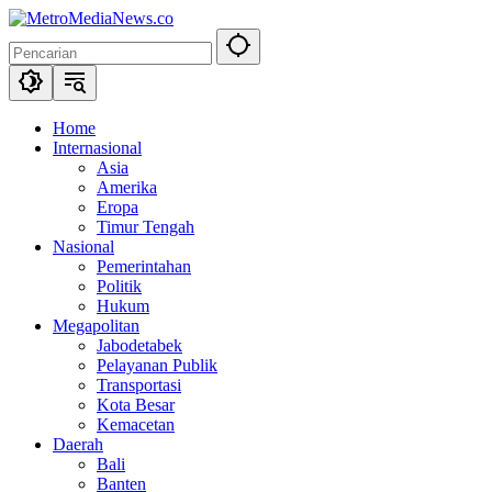
Langsung
ke
konten
Home
Internasional
Asia
Amerika
Eropa
Timur Tengah
Nasional
Pemerintahan
Politik
Hukum
Megapolitan
Jabodetabek
Pelayanan Publik
Transportasi
Kota Besar
Kemacetan
Daerah
Bali
Banten