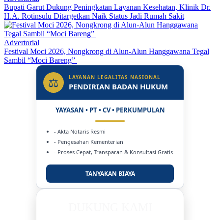
Bupati Garut Dukung Peningkatan Layanan Kesehatan, Klinik Dr.
H.A. Rotinsulu Ditargetkan Naik Status Jadi Rumah Sakit
Advertorial
Festival Moci 2026, Nongkrong di Alun-Alun Hanggawana Tegal
Sambil “Moci Bareng”
LAYANAN LEGALITAS NASIONAL
⚖
PENDIRIAN BADAN HUKUM
YAYASAN • PT • CV • PERKUMPULAN
- Akta Notaris Resmi
- Pengesahan Kementerian
- Proses Cepat, Transparan & Konsultasi Gratis
TANYAKAN BIAYA
DUKUNG KAMI