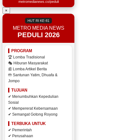
metromedianews.co/peduli
×
HUT RI KE-81
METRO MEDIA NEWS
PEDULI 2026
PROGRAM
🏆 Lomba Tradisional
🎭 Hiburan Masyarakat
📰 Lomba Artikel Berita
🤲 Santunan Yatim, Dhuafa &
Jompo
TUJUAN
✔ Menumbuhkan Kepedulian
Sosial
✔ Mempererat Kebersamaan
✔ Semangat Gotong Royong
TERBUKA UNTUK
✔ Pemerintah
✔ Perusahaan