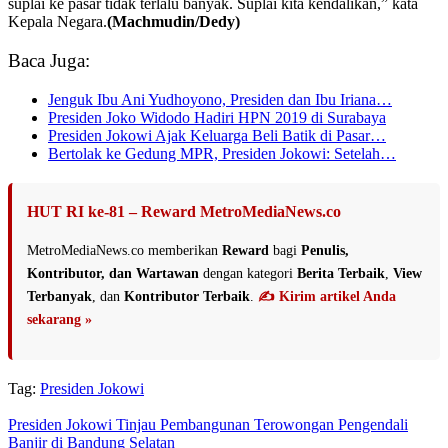
suplai ke pasar tidak terlalu banyak. Suplai kita kendalikan,” kata
Kepala Negara.
(Machmudin/Dedy)
Baca Juga:
Jenguk Ibu Ani Yudhoyono, Presiden dan Ibu Iriana…
Presiden Joko Widodo Hadiri HPN 2019 di Surabaya
Presiden Jokowi Ajak Keluarga Beli Batik di Pasar…
Bertolak ke Gedung MPR, Presiden Jokowi: Setelah…
HUT RI ke-81 – Reward MetroMediaNews.co
MetroMediaNews.co memberikan
Reward
bagi
Penulis,
Kontributor, dan Wartawan
dengan kategori
Berita Terbaik
,
View
Terbanyak
, dan
Kontributor Terbaik
.
✍️ Kirim artikel Anda
sekarang »
Tag:
Presiden Jokowi
Presiden Jokowi Tinjau Pembangunan Terowongan Pengendali
Banjir di Bandung Selatan