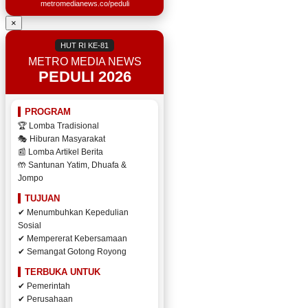
metromedianews.co/peduli
×
HUT RI KE-81
METRO MEDIA NEWS
PEDULI 2026
PROGRAM
🏆 Lomba Tradisional
🎭 Hiburan Masyarakat
📰 Lomba Artikel Berita
🤲 Santunan Yatim, Dhuafa &
Jompo
TUJUAN
✔ Menumbuhkan Kepedulian
Sosial
✔ Mempererat Kebersamaan
✔ Semangat Gotong Royong
TERBUKA UNTUK
✔ Pemerintah
✔ Perusahaan