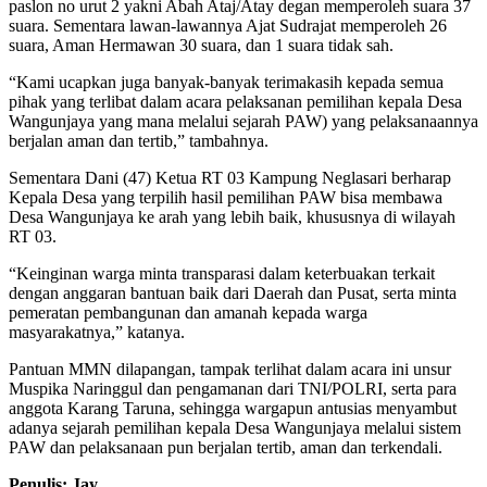
paslon no urut 2 yakni Abah Ataj/Atay degan memperoleh suara 37
suara. Sementara lawan-lawannya Ajat Sudrajat memperoleh 26
suara, Aman Hermawan 30 suara, dan 1 suara tidak sah.
“Kami ucapkan juga banyak-banyak terimakasih kepada semua
pihak yang terlibat dalam acara pelaksanan pemilihan kepala Desa
Wangunjaya yang mana melalui sejarah PAW) yang pelaksanaannya
berjalan aman dan tertib,” tambahnya.
Sementara Dani (47) Ketua RT 03 Kampung Neglasari berharap
Kepala Desa yang terpilih hasil pemilihan PAW bisa membawa
Desa Wangunjaya ke arah yang lebih baik, khususnya di wilayah
RT 03.
“Keinginan warga minta transparasi dalam keterbuakan terkait
dengan anggaran bantuan baik dari Daerah dan Pusat, serta minta
pemeratan pembangunan dan amanah kepada warga
masyarakatnya,” katanya.
Pantuan MMN dilapangan, tampak terlihat dalam acara ini unsur
Muspika Naringgul dan pengamanan dari TNI/POLRI, serta para
anggota Karang Taruna, sehingga wargapun antusias menyambut
adanya sejarah pemilihan kepala Desa Wangunjaya melalui sistem
PAW dan pelaksanaan pun berjalan tertib, aman dan terkendali.
Penulis: Jay