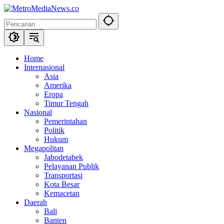
Langsung
ke
konten
Home
Internasional
Asia
Amerika
Eropa
Timur Tengah
Nasional
Pemerintahan
Politik
Hukum
Megapolitan
Jabodetabek
Pelayanan Publik
Transportasi
Kota Besar
Kemacetan
Daerah
Bali
Banten