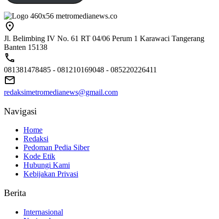
Jl. Belimbing IV No. 61 RT 04/06 Perum 1 Karawaci Tangerang
Banten 15138
081381478485 - 081210169048 - 085220226411
redaksimetromedianews@gmail.com
Navigasi
Home
Redaksi
Pedoman Pedia Siber
Kode Etik
Hubungi Kami
Kebijakan Privasi
Berita
Internasional