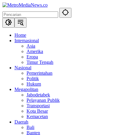
Langsung
ke
konten
Home
Internasional
Asia
Amerika
Eropa
Timur Tengah
Nasional
Pemerintahan
Politik
Hukum
Megapolitan
Jabodetabek
Pelayanan Publik
Transportasi
Kota Besar
Kemacetan
Daerah
Bali
Banten