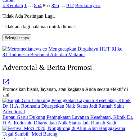
Paginasi
« Kembali
1
…
854
855
856
…
912
Berikutnya »
pos
Tidak Ada Postingan Lagi.
Tidak ada lagi halaman untuk dimuat.
Selengkapnya
Advertorial & Berita Promosi
Promosikan bisnis, layanan, atau kegiatan Anda secara efektif di
sini.
Advertorial
Bupati Garut Dukung Peningkatan Layanan Kesehatan, Klinik Dr.
H.A. Rotinsulu Ditargetkan Naik Status Jadi Rumah Sakit