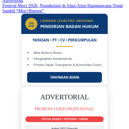
Advertorial
Festival Moci 2026, Nongkrong di Alun-Alun Hanggawana Tegal
Sambil “Moci Bareng”
LAYANAN LEGALITAS NASIONAL
⚖
PENDIRIAN BADAN HUKUM
YAYASAN • PT • CV • PERKUMPULAN
- Akta Notaris Resmi
- Pengesahan Kementerian
- Proses Cepat, Transparan & Konsultasi Gratis
TANYAKAN BIAYA
DUKUNG KAMI
BERSAMA METROMEDIANEWS.CO
MEDIA INFORMASI TERPERCAYA
Publikasi Kegiatan