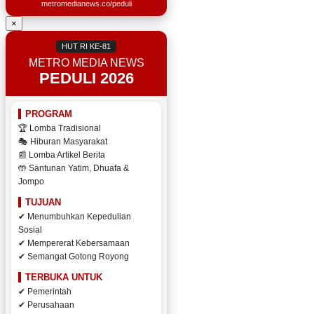
metromedianews.co/peduli
×
HUT RI KE-81
METRO MEDIA NEWS
PEDULI 2026
PROGRAM
🏆 Lomba Tradisional
🎭 Hiburan Masyarakat
📰 Lomba Artikel Berita
🤲 Santunan Yatim, Dhuafa &
Jompo
TUJUAN
✔ Menumbuhkan Kepedulian
Sosial
✔ Mempererat Kebersamaan
✔ Semangat Gotong Royong
TERBUKA UNTUK
✔ Pemerintah
✔ Perusahaan