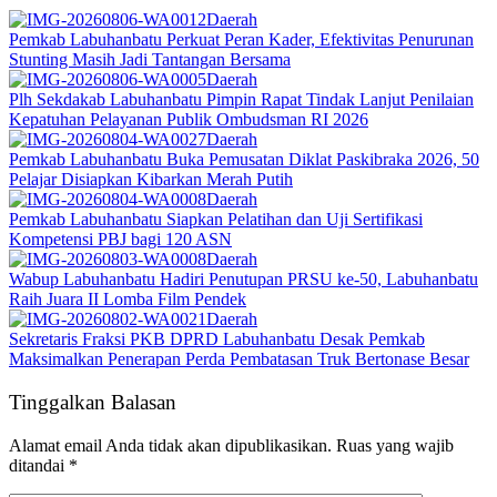
Daerah
Pemkab Labuhanbatu Perkuat Peran Kader, Efektivitas Penurunan
Stunting Masih Jadi Tantangan Bersama
Daerah
Plh Sekdakab Labuhanbatu Pimpin Rapat Tindak Lanjut Penilaian
Kepatuhan Pelayanan Publik Ombudsman RI 2026
Daerah
Pemkab Labuhanbatu Buka Pemusatan Diklat Paskibraka 2026, 50
Pelajar Disiapkan Kibarkan Merah Putih
Daerah
Pemkab Labuhanbatu Siapkan Pelatihan dan Uji Sertifikasi
Kompetensi PBJ bagi 120 ASN
Daerah
Wabup Labuhanbatu Hadiri Penutupan PRSU ke-50, Labuhanbatu
Raih Juara II Lomba Film Pendek
Daerah
Sekretaris Fraksi PKB DPRD Labuhanbatu Desak Pemkab
Maksimalkan Penerapan Perda Pembatasan Truk Bertonase Besar
Tinggalkan Balasan
Alamat email Anda tidak akan dipublikasikan.
Ruas yang wajib
ditandai
*