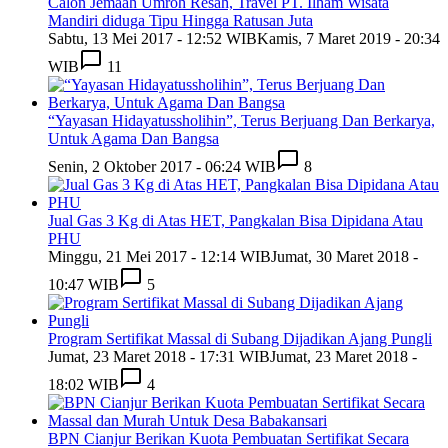
Calon Jemaah Umroh Resah, Travel PT. Ilham Wisata
Mandiri diduga Tipu Hingga Ratusan Juta
Sabtu, 13 Mei 2017 - 12:52 WIB
Kamis, 7 Maret 2019 - 20:34
WIB
11
“Yayasan Hidayatussholihin”, Terus Berjuang Dan Berkarya,
Untuk Agama Dan Bangsa
Senin, 2 Oktober 2017 - 06:24 WIB
8
Jual Gas 3 Kg di Atas HET, Pangkalan Bisa Dipidana Atau
PHU
Minggu, 21 Mei 2017 - 12:14 WIB
Jumat, 30 Maret 2018 -
10:47 WIB
5
Program Sertifikat Massal di Subang Dijadikan Ajang Pungli
Jumat, 23 Maret 2018 - 17:31 WIB
Jumat, 23 Maret 2018 -
18:02 WIB
4
BPN Cianjur Berikan Kuota Pembuatan Sertifikat Secara