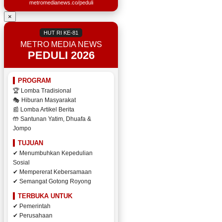
metromedianews.co/peduli
×
HUT RI KE-81
METRO MEDIA NEWS
PEDULI 2026
PROGRAM
🏆 Lomba Tradisional
🎭 Hiburan Masyarakat
📰 Lomba Artikel Berita
🤲 Santunan Yatim, Dhuafa &
Jompo
TUJUAN
✔ Menumbuhkan Kepedulian
Sosial
✔ Mempererat Kebersamaan
✔ Semangat Gotong Royong
TERBUKA UNTUK
✔ Pemerintah
✔ Perusahaan