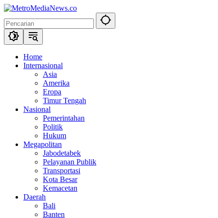
Langsung
ke
konten
Home
Internasional
Asia
Amerika
Eropa
Timur Tengah
Nasional
Pemerintahan
Politik
Hukum
Megapolitan
Jabodetabek
Pelayanan Publik
Transportasi
Kota Besar
Kemacetan
Daerah
Bali
Banten