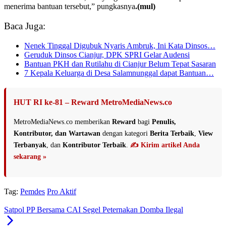
menerima bantuan tersebut,” pungkasnya
.(mul)
Baca Juga:
Nenek Tinggal Digubuk Nyaris Ambruk, Ini Kata Dinsos…
Geruduk Dinsos Cianjur, DPK SPRI Gelar Audensi
Bantuan PKH dan Rutilahu di Cianjur Belum Tepat Sasaran
7 Kepala Keluarga di Desa Salamnunggal dapat Bantuan…
HUT RI ke-81 – Reward MetroMediaNews.co
MetroMediaNews.co memberikan
Reward
bagi
Penulis,
Kontributor, dan Wartawan
dengan kategori
Berita Terbaik
,
View
Terbanyak
, dan
Kontributor Terbaik
.
✍️ Kirim artikel Anda
sekarang »
Tag:
Pemdes
Pro Aktif
Satpol PP Bersama CAI Segel Peternakan Domba Ilegal