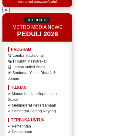
metromedianews.co/peduli
×
HUT RI KE-81
METRO MEDIA NEWS
PEDULI 2026
PROGRAM
🏆 Lomba Tradisional
🎭 Hiburan Masyarakat
📰 Lomba Artikel Berita
🤲 Santunan Yatim, Dhuafa &
Jompo
TUJUAN
✔ Menumbuhkan Kepedulian
Sosial
✔ Mempererat Kebersamaan
✔ Semangat Gotong Royong
TERBUKA UNTUK
✔ Pemerintah
✔ Perusahaan