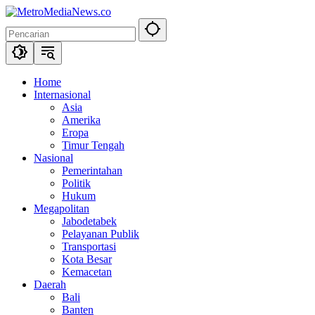
Langsung
ke
konten
Home
Internasional
Asia
Amerika
Eropa
Timur Tengah
Nasional
Pemerintahan
Politik
Hukum
Megapolitan
Jabodetabek
Pelayanan Publik
Transportasi
Kota Besar
Kemacetan
Daerah
Bali
Banten