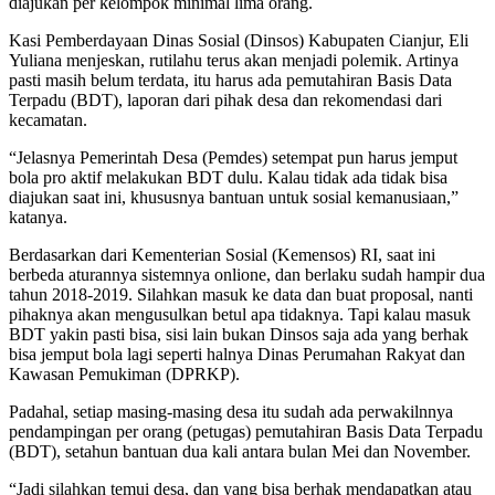
diajukan per kelompok minimal lima orang.
Kasi Pemberdayaan Dinas Sosial (Dinsos) Kabupaten Cianjur, Eli
Yuliana menjeskan, rutilahu terus akan menjadi polemik. Artinya
pasti masih belum terdata, itu harus ada pemutahiran Basis Data
Terpadu (BDT), laporan dari pihak desa dan rekomendasi dari
kecamatan.
“Jelasnya Pemerintah Desa (Pemdes) setempat pun harus jemput
bola pro aktif melakukan BDT dulu. Kalau tidak ada tidak bisa
diajukan saat ini, khususnya bantuan untuk sosial kemanusiaan,”
katanya.
Berdasarkan dari Kementerian Sosial (Kemensos) RI, saat ini
berbeda aturannya sistemnya onlione, dan berlaku sudah hampir dua
tahun 2018-2019. Silahkan masuk ke data dan buat proposal, nanti
pihaknya akan mengusulkan betul apa tidaknya. Tapi kalau masuk
BDT yakin pasti bisa, sisi lain bukan Dinsos saja ada yang berhak
bisa jemput bola lagi seperti halnya Dinas Perumahan Rakyat dan
Kawasan Pemukiman (DPRKP).
Padahal, setiap masing-masing desa itu sudah ada perwakilnnya
pendampingan per orang (petugas) pemutahiran Basis Data Terpadu
(BDT), setahun bantuan dua kali antara bulan Mei dan November.
“Jadi silahkan temui desa, dan yang bisa berhak mendapatkan atau