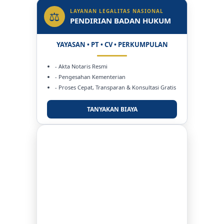
LAYANAN LEGALITAS NASIONAL
⚖
PENDIRIAN BADAN HUKUM
YAYASAN • PT • CV • PERKUMPULAN
- Akta Notaris Resmi
- Pengesahan Kementerian
- Proses Cepat, Transparan & Konsultasi Gratis
TANYAKAN BIAYA
DUKUNG KAMI
BERSAMA METROMEDIANEWS.CO
MEDIA INFORMASI TERPERCAYA
Publikasi Kegiatan
Berita Promosi
Tingkatkan Branding Anda