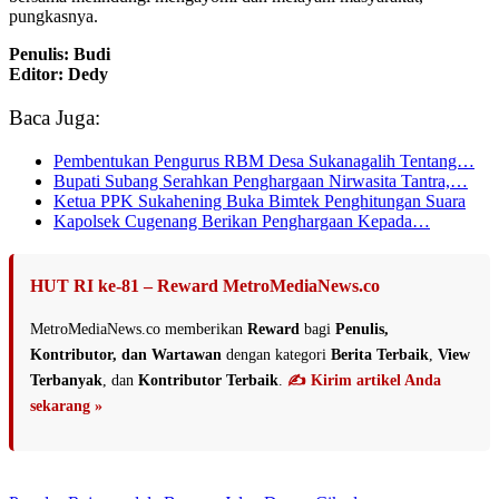
pungkasnya.
Penulis: Budi
Editor: Dedy
Baca Juga:
Pembentukan Pengurus RBM Desa Sukanagalih Tentang…
Bupati Subang Serahkan Penghargaan Nirwasita Tantra,…
Ketua PPK Sukahening Buka Bimtek Penghitungan Suara
Kapolsek Cugenang Berikan Penghargaan Kepada…
HUT RI ke-81 – Reward MetroMediaNews.co
MetroMediaNews.co memberikan
Reward
bagi
Penulis,
Kontributor, dan Wartawan
dengan kategori
Berita Terbaik
,
View
Terbanyak
, dan
Kontributor Terbaik
.
✍️ Kirim artikel Anda
sekarang »