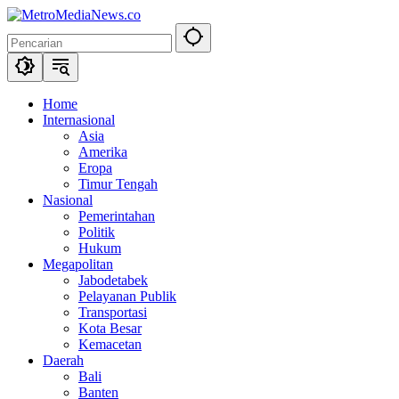
Langsung
ke
konten
Home
Internasional
Asia
Amerika
Eropa
Timur Tengah
Nasional
Pemerintahan
Politik
Hukum
Megapolitan
Jabodetabek
Pelayanan Publik
Transportasi
Kota Besar
Kemacetan
Daerah
Bali
Banten