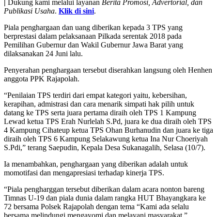
|
Dukung kami melalui layanan
Berita Promosi, Advertorial, dan
Publikasi Usaha
.
Klik di sini
.
Piala penghargaan dan uang diberikan kepada 3 TPS yang
berprestasi dalam pelaksanaan Pilkada serentak 2018 pada
Pemilihan Gubernur dan Wakil Gubernur Jawa Barat yang
dilaksanakan 24 Juni lalu.
Penyerahan penghargaan tersebut diserahkan langsung oleh Henhen
anggota PPK Rajapolah.
“Penilaian TPS terdiri dari empat kategori yaitu, kebersihan,
kerapihan, admistrasi dan cara menarik simpati hak pilih untuk
datang ke TPS serta juara pertama diraih oleh TPS 1 Kampung
Lewad ketua TPS Erah Nurlelah S.Pd, juara ke dua diraih oleh TPS
4 Kampung Cihateup ketua TPS Ohan Burhanudin dan juara ke tiga
diraih oleh TPS 6 Kampung Selakawung ketua Ina Nur Choeriyah
S.Pdi,” terang Saepudin, Kepala Desa Sukanagalih, Selasa (10/7).
Ia menambahkan, penghargaan yang diberikan adalah untuk
momotifasi dan mengapresiasi terhadap kinerja TPS.
“Piala pengharggan tersebut diberikan dalam acara nonton bareng
Timnas U-19 dan piala dunia dalam rangka HUT Bhayangkara ke
72 bersama Polsek Rajapolah dengan tema “Kami ada selalu
bersama melindungi mengayomi dan melayani masyarakat,”