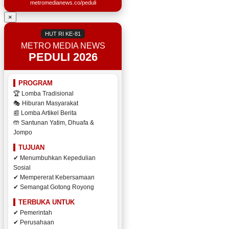
metromedianews.co/peduli
×
HUT RI KE-81
METRO MEDIA NEWS
PEDULI 2026
PROGRAM
🏆 Lomba Tradisional
🎭 Hiburan Masyarakat
📰 Lomba Artikel Berita
🤲 Santunan Yatim, Dhuafa &
Jompo
TUJUAN
✔ Menumbuhkan Kepedulian
Sosial
✔ Mempererat Kebersamaan
✔ Semangat Gotong Royong
TERBUKA UNTUK
✔ Pemerintah
✔ Perusahaan