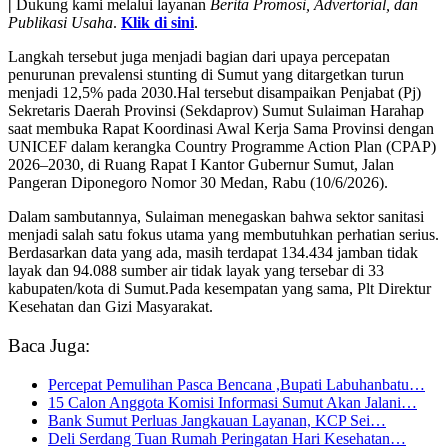
|
Dukung kami melalui layanan
Berita Promosi, Advertorial, dan
Publikasi Usaha
.
Klik di sini
.
Langkah tersebut juga menjadi bagian dari upaya percepatan
penurunan prevalensi stunting di Sumut yang ditargetkan turun
menjadi 12,5% pada 2030.Hal tersebut disampaikan Penjabat (Pj)
Sekretaris Daerah Provinsi (Sekdaprov) Sumut Sulaiman Harahap
saat membuka Rapat Koordinasi Awal Kerja Sama Provinsi dengan
UNICEF dalam kerangka Country Programme Action Plan (CPAP)
2026–2030, di Ruang Rapat I Kantor Gubernur Sumut, Jalan
Pangeran Diponegoro Nomor 30 Medan, Rabu (10/6/2026).
Dalam sambutannya, Sulaiman menegaskan bahwa sektor sanitasi
menjadi salah satu fokus utama yang membutuhkan perhatian serius.
Berdasarkan data yang ada, masih terdapat 134.434 jamban tidak
layak dan 94.088 sumber air tidak layak yang tersebar di 33
kabupaten/kota di Sumut.Pada kesempatan yang sama, Plt Direktur
Kesehatan dan Gizi Masyarakat.
Baca Juga:
Percepat Pemulihan Pasca Bencana ,Bupati Labuhanbatu…
15 Calon Anggota Komisi Informasi Sumut Akan Jalani…
Bank Sumut Perluas Jangkauan Layanan, KCP Sei…
Deli Serdang Tuan Rumah Peringatan Hari Kesehatan…