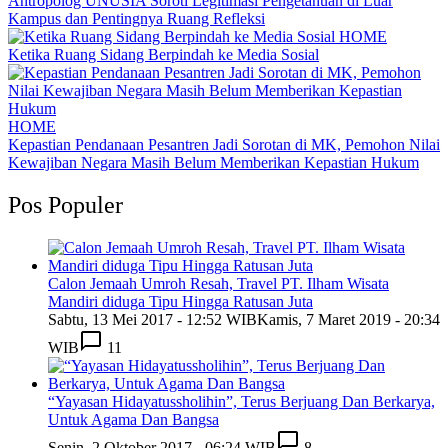
Antropolog UNUSIA Soroti Legitimasi Pengetahuan di Luar
Kampus dan Pentingnya Ruang Refleksi
HOME
Ketika Ruang Sidang Berpindah ke Media Sosial
HOME
Kepastian Pendanaan Pesantren Jadi Sorotan di MK, Pemohon Nilai
Kewajiban Negara Masih Belum Memberikan Kepastian Hukum
Pos Populer
Calon Jemaah Umroh Resah, Travel PT. Ilham Wisata
Mandiri diduga Tipu Hingga Ratusan Juta
Sabtu, 13 Mei 2017 - 12:52 WIB
Kamis, 7 Maret 2019 - 20:34
WIB
11
“Yayasan Hidayatussholihin”, Terus Berjuang Dan Berkarya,
Untuk Agama Dan Bangsa
Senin, 2 Oktober 2017 - 06:24 WIB
8