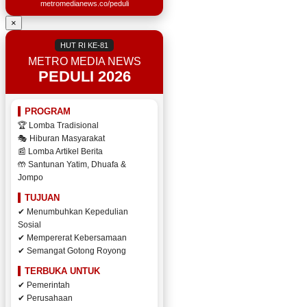
metromedianews.co/peduli
×
HUT RI KE-81
METRO MEDIA NEWS
PEDULI 2026
PROGRAM
🏆 Lomba Tradisional
🎭 Hiburan Masyarakat
📰 Lomba Artikel Berita
🤲 Santunan Yatim, Dhuafa &
Jompo
TUJUAN
✔ Menumbuhkan Kepedulian
Sosial
✔ Mempererat Kebersamaan
✔ Semangat Gotong Royong
TERBUKA UNTUK
✔ Pemerintah
✔ Perusahaan