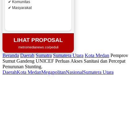
✔ Komunitas
✔ Masyarakat
LIHAT PROPOSAL
metromedianews.co/peduli
Beranda
Daerah
Sumatra
Sumatera Utara
Kota Medan
Pemprov
Sumut Gandeng UNICEF Perluas Akses Sanitasi dan Percepat
Penurunan Stunting.
Daerah
Kota Medan
Megapolitan
Nasional
Sumatera Utara