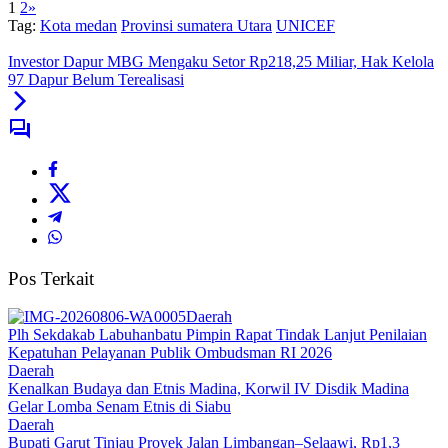
1
2
»
Tag:
Kota medan
Provinsi sumatera Utara
UNICEF
Investor Dapur MBG Mengaku Setor Rp218,25 Miliar, Hak Kelola
97 Dapur Belum Terealisasi
Pos Terkait
Daerah
Plh Sekdakab Labuhanbatu Pimpin Rapat Tindak Lanjut Penilaian
Kepatuhan Pelayanan Publik Ombudsman RI 2026
Daerah
Kenalkan Budaya dan Etnis Madina, Korwil IV Disdik Madina
Gelar Lomba Senam Etnis di Siabu
Daerah
Bupati Garut Tinjau Proyek Jalan Limbangan–Selaawi, Rp1,3