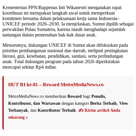
Kementerian PPN/Bappenas Inti Wikanestri mengatakan rapat
koordinasi ini merupakan langkah awal untuk memperkuat
komitmen bersama dalam pelaksanaan kerja sama Indonesia–
UNICEF periode 2026–2030. Ia menjelaskan, Sumut dipilih sebagai
perwakilan Pulau Sumatera, karena masih menghadapi sejumlah
tantangan dalam pemenuhan hak-hak dasar anak.
Menurutnya, dukungan UNICEF di Sumut akan difokuskan pada
prioritas pembangunan nasional dan daerah, meliputi peningkatan
literasi, gizi, kesehatan, pendidikan, sanitasi, serta perlindungan
anak. Total dukungan program pada tahun 2026 diperkirakan
mencapai sekitar Rp4 miliar.
HUT RI ke-81 – Reward MetroMediaNews.co
MetroMediaNews.co memberikan
Reward
bagi
Penulis,
Kontributor, dan Wartawan
dengan kategori
Berita Terbaik
,
View
Terbanyak
, dan
Kontributor Terbaik
.
✍️ Kirim artikel Anda
sekarang »