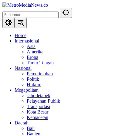
Langsung
ke
konten
Home
Internasional
Asia
Amerika
Eropa
Timur Tengah
Nasional
Pemerintahan
Politik
Hukum
Megapolitan
Jabodetabek
Pelayanan Publik
Transportasi
Kota Besar
Kemacetan
Daerah
Bali
Banten