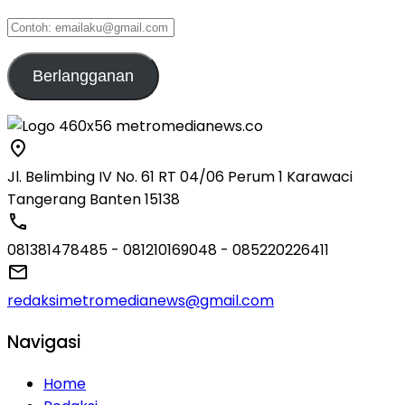
Contoh:
emailaku@gmail.com
Berlangganan
Jl. Belimbing IV No. 61 RT 04/06 Perum 1 Karawaci
Tangerang Banten 15138
081381478485 - 081210169048 - 085220226411
redaksimetromedianews@gmail.com
Navigasi
Home