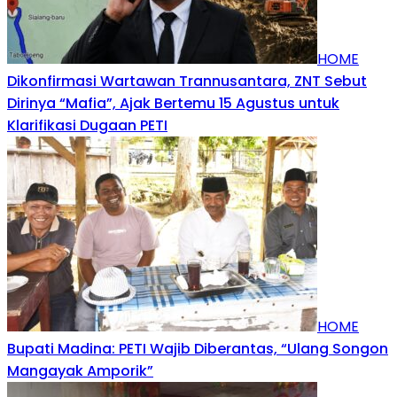
HOME
Dikonfirmasi Wartawan Trannusantara, ZNT Sebut
Dirinya “Mafia”, Ajak Bertemu 15 Agustus untuk
Klarifikasi Dugaan PETI
HOME
Bupati Madina: PETI Wajib Diberantas, “Ulang Songon
Mangayak Amporik”