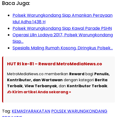
Baca Juga:
Polsek Warungkondang Siap Amankan Perayaan
Idul Adha 1438 H
Polsek Warungkondang Siap Kawal Parade PSHN
Operasi Lilin Lodaya 2017, Polsek Warungkondang
Siap…
Spesialis Maling Rumah Kosong, Diringkus Polsek…
HUT RI ke-81 – Reward MetroMediaNews.co
MetroMediaNews.co memberikan
Reward
bagi
Penulis,
Kontributor, dan Wartawan
dengan kategori
Berita
Terbaik
,
View Terbanyak
, dan
Kontributor Terbaik
.
✍️ Kirim artikel Anda sekarang »
Tag:
KEMASYARAKATAN
POLSEK WARUNGKONDANG