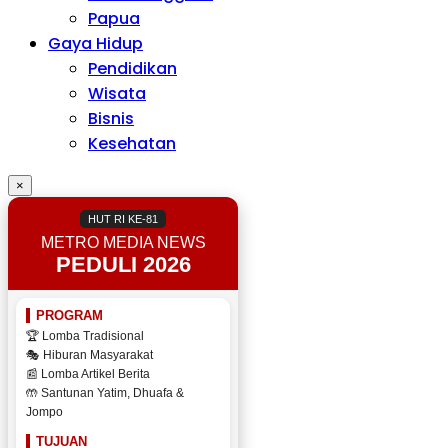
Papua
Gaya Hidup
Pendidikan
Wisata
Bisnis
Kesehatan
×
HUT RI KE-81
METRO MEDIA NEWS
PEDULI 2026
PROGRAM
🏆 Lomba Tradisional
🎭 Hiburan Masyarakat
📰 Lomba Artikel Berita
🤲 Santunan Yatim, Dhuafa &
Jompo
TUJUAN