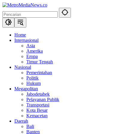
Langsung
ke
konten
Home
Internasional
Asia
Amerika
Eropa
Timur Tengah
Nasional
Pemerintahan
Politik
Hukum
Megapolitan
Jabodetabek
Pelayanan Publik
Transportasi
Kota Besar
Kemacetan
Daerah
Bali
Banten