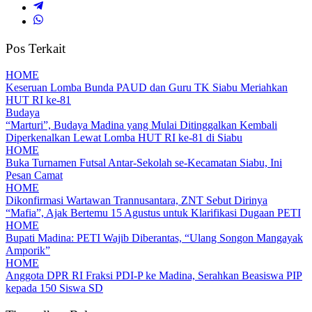
Pos Terkait
HOME
Keseruan Lomba Bunda PAUD dan Guru TK Siabu Meriahkan
HUT RI ke-81
Budaya
“Marturi”, Budaya Madina yang Mulai Ditinggalkan Kembali
Diperkenalkan Lewat Lomba HUT RI ke-81 di Siabu
HOME
Buka Turnamen Futsal Antar-Sekolah se-Kecamatan Siabu, Ini
Pesan Camat
HOME
Dikonfirmasi Wartawan Trannusantara, ZNT Sebut Dirinya
“Mafia”, Ajak Bertemu 15 Agustus untuk Klarifikasi Dugaan PETI
HOME
Bupati Madina: PETI Wajib Diberantas, “Ulang Songon Mangayak
Amporik”
HOME
Anggota DPR RI Fraksi PDI-P ke Madina, Serahkan Beasiswa PIP
kepada 150 Siswa SD