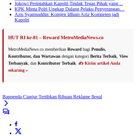
Jokowi Perintahkan Kapolri Tindak Tegas Pihak yang…
KPK Minta Polri Ungkap Dalang Pelaku Penyerangan…
Azis Syamsuddin: Komjen Idham Aziz Kompeten jadi
Kapolri
HUT RI ke-81 – Reward MetroMediaNews.co
MetroMediaNews.co memberikan
Reward
bagi
Penulis,
Kontributor, dan Wartawan
dengan kategori
Berita Terbaik
,
View
Terbanyak
, dan
Kontributor Terbaik
.
✍️ Kirim artikel Anda
sekarang »
Bappenda Cianjur Tertibkan Ribuan Reklame Ilegal