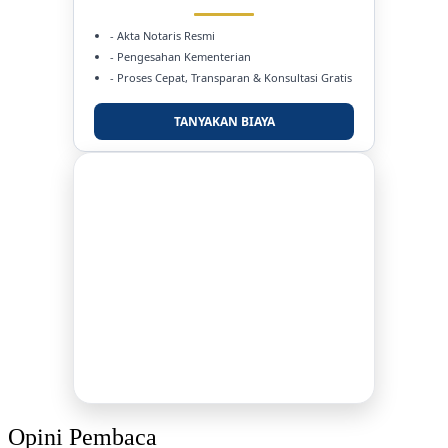
- Akta Notaris Resmi
- Pengesahan Kementerian
- Proses Cepat, Transparan & Konsultasi Gratis
TANYAKAN BIAYA
DUKUNG KAMI
BERSAMA METROMEDIANEWS.CO
MEDIA INFORMASI TERPERCAYA
Publikasi Kegiatan
Berita Promosi
Tingkatkan Branding Anda
INFO SELENGKAPNYA
Opini Pembaca