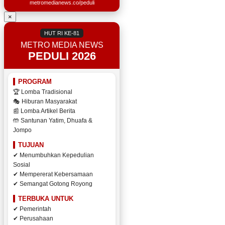
metromedianews.co/peduli
×
HUT RI KE-81
METRO MEDIA NEWS
PEDULI 2026
PROGRAM
🏆 Lomba Tradisional
🎭 Hiburan Masyarakat
📰 Lomba Artikel Berita
🤲 Santunan Yatim, Dhuafa &
Jompo
TUJUAN
✔ Menumbuhkan Kepedulian
Sosial
✔ Mempererat Kebersamaan
✔ Semangat Gotong Royong
TERBUKA UNTUK
✔ Pemerintah
✔ Perusahaan