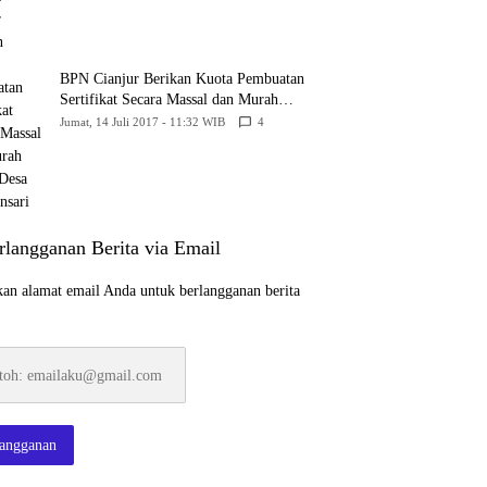
BPN Cianjur Berikan Kuota Pembuatan
Sertifikat Secara Massal dan Murah
Untuk Desa Babakansari
Jumat, 14 Juli 2017 - 11:32 WIB
4
rlangganan Berita via Email
an alamat email Anda untuk berlangganan berita
:
ku@gmail.com
langganan