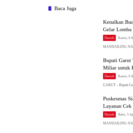
Baca Juga
Kenalkan Bud
Gelar Lomba 
Daerah
Kamis, 6 
MANDAILING NATAL
Bupati Garut
Miliar untuk
Daerah
Kamis, 6 
GARUT – Bupati Gar
Puskesmas Si
Layanan Cek 
Daerah
Rabu, 5 A
MANDAILING NATAL