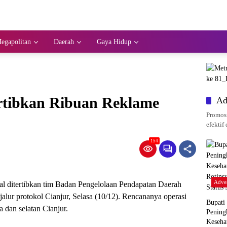
egapolitan
Daerah
Gaya Hidup
rtibkan Ribuan Reklame
Ad
Promosi
efektif 
154
Adver
al ditertibkan tim Badan Pengelolaan Pendapatan Daerah
alur protokol Cianjur, Selasa (10/12). Rencananya operasi
Bupati
a dan selatan Cianjur.
Pening
Keseha