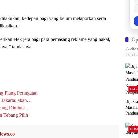
 dilakukan, kedepan bagi yang belum melaporkan serta
ikasikan.
Op
rikan efek jera bagi para pemasang reklame yang nakal,
nya,” tandasnya.
Publika
penyeba
Dakw
g Plang Peringatan
I Jakarta: akan…
Bijaks
erang Diminta…
Masala
Pandu
n Tebang Pilih
Keluar
Perspek
HOM
ews.co