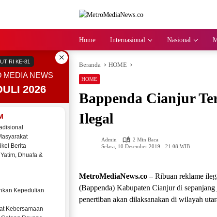
Langsung
ke
konten
Home
Internasional
Nasional
M
×
UT RI KE-81
Beranda
HOME
 MEDIA NEWS
HOME
ULI 2026
Bappenda Cianjur Te
Ilegal
M
adisional
Masyarakat
Admin
2 Min Baca
ikel Berita
Selasa, 10 Desember 2019 - 21:08 WIB
 Yatim, Dhuafa &
MetroMediaNews.co –
Ribuan reklame ileg
(Bappenda) Kabupaten Cianjur di sepanjang j
kan Kepedulian
penertiban akan dilaksanakan di wilayah utar
at Kebersamaan