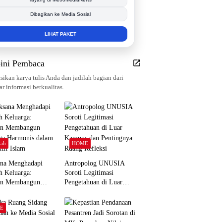
Dibagikan ke Media Sosial
LIHAT PAKET
ini Pembaca
sikan karya tulis Anda dan jadilah bagian dari
r informasi berkualitas.
ah
HOME
ana Menghadapi
Antropolog UNUSIA
h Keluarga:
Soroti Legitimasi
an Membangun
Pengetahuan di Luar
ga Harmonis dalam
Kampus dan Pentingnya
tif Islam
Ruang Refleksi
E