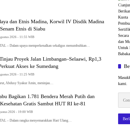
aya dan Etnis Madina, Korwil IV Disdik Madina
Senam Etnis di Siabu
Agustus 2026 - 11:55 WIB
 – Dalam upaya memperkenalkan sekaligus menumbuhkan…
 Tinjau Proyek Jalan Limbangan–Selaawi, Rp1,3
 Perkuat Akses ke Sumedang
Be
Agustus 2026 - 11:25 WIB
Masukk
ut, Abdusy Syakur Amin, meninjau…
kami.
Contoh
abu Bagikan 1.781 Bendera Merah Putih dan
emaila
Kesehatan Gratis Sambut HUT RI ke-81
gustus 2026 - 19:00 WIB
Ber
 – Dalam rangka menyemarakkan Hari Ulang…