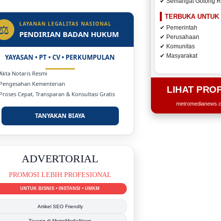
✔ Semangat Gotong 
ulu Ditargetkan Naik
 Jadi Rumah Sakit
TERBUKA UNTUK
LAYANAN LEGALITAS NASIONAL
⚖
✔ Pemerintah
PENDIRIAN BADAN HUKUM
✔ Perusahaan
✔ Komunitas
✔ Masyarakat
YAYASAN • PT • CV • PERKUMPULAN
 Akta Notaris Resmi
 Pengesahan Kementerian
LIHAT PRO
 Proses Cepat, Transparan & Konsultasi Gratis
metromedianews.co
TANYAKAN BIAYA
ADVERTORIAL
PROMOSI LEBIH PROFESIONAL
UNTUK BISNIS • INSTANSI • UMKM
Artikel SEO Friendly
Tayang di MetroMediaNews