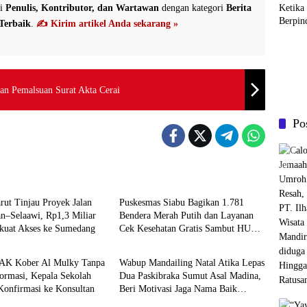
i
Penulis, Kontributor, dan Wartawan
dengan kategori
Berita
Ketika
Berpin
Terbaik
.
✍️ Kirim artikel Anda sekarang »
an Pemalsuan Surat Akta Cerai
Po
Daerah
rut Tinjau Proyek Jalan
Puskesmas Siabu Bagikan 1.781
n–Selaawi, Rp1,3 Miliar
Bendera Merah Putih dan Layanan
rkuat Akses ke Sumedang
Cek Kesehatan Gratis Sambut HUT
HOME
RI ke-81
AK Kober Al Mulky Tanpa
Wabup Mandailing Natal Atika Lepas
ormasi, Kepala Sekolah
Dua Paskibraka Sumut Asal Madina,
Konfirmasi ke Konsultan
Beri Motivasi Jaga Nama Baik
Daerah