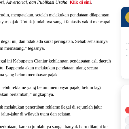
si, Advertorial, dan Publikasi Usaha
.
Klik di sini
.
Rotins
Status
din, mengatakan, setelah melakukan pendataan dilapangan
ar pajak. Untuk jumlahnya sangat fantastis yakni mencapai
legal ini, dan tidak ada surat peringatan. Sebab seharusnya
-
um memasang,” tegasnya.
-
-
gal ini Kabupaten Cianjur kehilangan pendapatan asli daerah
itu, Bappenda akan melakukan pendataan ulang secara
na yang belum membayar pajak.
00 lebih reklame yang belum membayar pajak, belum lagi
 akan bertambah,” ungkapnya.
 melakukan penertiban reklame ilegal di sejumlah jalur
jalur-jalur di wilayah utara dan selatan.
erkotaan, karena jumlahnya sangat banyak baru dilanjut ke