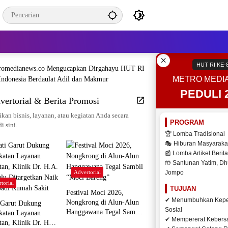
×
HUT RI KE-
METRO MEDI
PEDULI 
vertorial & Berita Promosi
kan bisnis, layanan, atau kegiatan Anda secara
PROGRAM
di sini.
🏆 Lomba Tradisional
🎭 Hiburan Masyaraka
📰 Lomba Artikel Berita
🤲 Santunan Yatim, Dh
Advertorial
Jompo
torial
TUJUAN
Festival Moci 2026,
✔ Menumbuhkan Kepe
Nongkrong di Alun-Alun
 Garut Dukung
Sosial
Hanggawana Tegal Sambil
katan Layanan
✔ Mempererat Keber
“Moci Bareng”
tan, Klinik Dr. H.A.