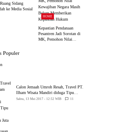
 Ruang Sidang
dah ke Media Sosial
HOME
Kepastian Pendanaan
Pesantren Jadi Sorotan di
MK, Pemohon Nilai
Kewajiban Negara Masih
Belum Memberikan
s Populer
Kepastian Hukum
Calon Jemaah Umroh Resah, Travel PT.
Ilham Wisata Mandiri diduga Tipu
Hingga Ratusan Juta
Sabtu, 13 Mei 2017 - 12:52 WIB
11