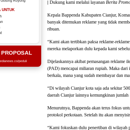
 Gotong Royong
|
Dukung kami melalui layanan
Berita Promo
 UNTUK
Kepala Bappenda Kabupaten Cianjur, Komaru
h
banyak ditemukan reklame yang tidak membay
an
s
ribuan.
t
“Kami akan tertibkan paksa reklame-reklame i
mereka melaporkan dulu kepada kami sebel
T PROPOSAL
Dijelaskannya akibat pemasangan reklame ile
edianews.co/peduli
(PAD) mencapai miliaran rupiah. Maka dari 
berkala, mana yang sudah membayar dan ma
“Di wilayah Cianjur kota saja ada sekitar 5
daerah Cianjur lainnya kemungkinan jumlah
Menurutnya, Bappenda akan terus fokus untuk
protokol perkotaan. Setelah itu akan menyisir 
“Kami fokuskan dulu penertiban di wilayah p