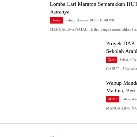
Lomba Lari Maraton Semarakkan HUT R
Juaranya
Daerah
Rabu, 5 Agustus 2026 - 18:48 WIB
MANDAILING NATAL – Dalam rangka memeriahkan Ha
Proyek DAK K
Sekolah Arah
Garut
Selasa, 4 A
GARUT – Pelaksana
Wabup Mandai
Madina, Beri
HOME
Selasa, 4 
MANDAILING NATAL 