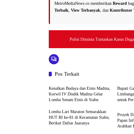
MetroMediaNews.co memberikan
Reward
bag
Terbaik
,
View Terbanyak
, dan
Kontributor 
Polisi Diminta Tuntaskan Kasus Duga
Pos Terkait
Daerah
Daerah
Kenalkan Budaya dan Etnis Madina,
Bupati Ga
Korwil IV Disdik Madina Gelar
Limbanga
Lomba Senam Etnis di Siabu
untuk Pe
Garut
Lomba Lari Maraton Semarakkan
Proyek D
HUT RI ke-81 di Kecamatan Siabu,
Papan Inf
Berikut Daftar Juaranya
Arahkan 