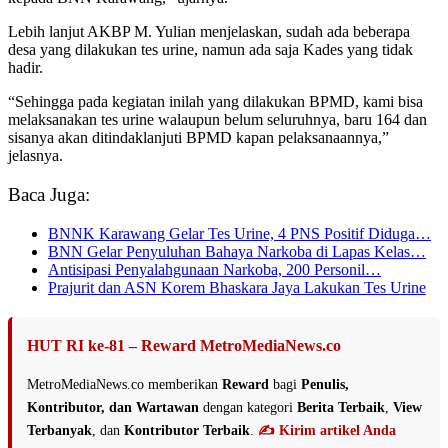
Lebih lanjut AKBP M. Yulian menjelaskan, sudah ada beberapa
desa yang dilakukan tes urine, namun ada saja Kades yang tidak
hadir.
“Sehingga pada kegiatan inilah yang dilakukan BPMD, kami bisa
melaksanakan tes urine walaupun belum seluruhnya, baru 164 dan
sisanya akan ditindaklanjuti BPMD kapan pelaksanaannya,”
jelasnya.
Baca Juga:
BNNK Karawang Gelar Tes Urine, 4 PNS Positif Diduga…
BNN Gelar Penyuluhan Bahaya Narkoba di Lapas Kelas…
Antisipasi Penyalahgunaan Narkoba, 200 Personil…
Prajurit dan ASN Korem Bhaskara Jaya Lakukan Tes Urine
HUT RI ke-81 – Reward MetroMediaNews.co
MetroMediaNews.co memberikan
Reward
bagi
Penulis,
Kontributor, dan Wartawan
dengan kategori
Berita Terbaik
,
View
Terbanyak
, dan
Kontributor Terbaik
.
✍️ Kirim artikel Anda