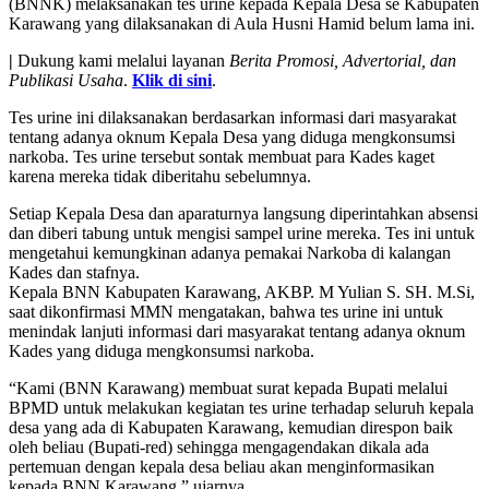
(BNNK) melaksanakan tes urine kepada Kepala Desa se Kabupaten
Karawang yang dilaksanakan di Aula Husni Hamid belum lama ini.
|
Dukung kami melalui layanan
Berita Promosi, Advertorial, dan
Publikasi Usaha
.
Klik di sini
.
Tes urine ini dilaksanakan berdasarkan informasi dari masyarakat
tentang adanya oknum Kepala Desa yang diduga mengkonsumsi
narkoba. Tes urine tersebut sontak membuat para Kades kaget
karena mereka tidak diberitahu sebelumnya.
Setiap Kepala Desa dan aparaturnya langsung diperintahkan absensi
dan diberi tabung untuk mengisi sampel urine mereka. Tes ini untuk
mengetahui kemungkinan adanya pemakai Narkoba di kalangan
Kades dan stafnya.
Kepala BNN Kabupaten Karawang, AKBP. M Yulian S. SH. M.Si,
saat dikonfirmasi MMN mengatakan, bahwa tes urine ini untuk
menindak lanjuti informasi dari masyarakat tentang adanya oknum
Kades yang diduga mengkonsumsi narkoba.
“Kami (BNN Karawang) membuat surat kepada Bupati melalui
BPMD untuk melakukan kegiatan tes urine terhadap seluruh kepala
desa yang ada di Kabupaten Karawang, kemudian direspon baik
oleh beliau (Bupati-red) sehingga mengagendakan dikala ada
pertemuan dengan kepala desa beliau akan menginformasikan
kepada BNN Karawang,” ujarnya.