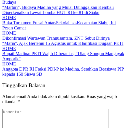
Budaya
“Marturi”, Budaya Madina yang Mulai Ditinggalkan Kembali
Diperkenalkan Lewat Lomba HUT RI ke-81 di Siabu
HOME
Buka Turnamen Futsal Antar-Sekolah se-Kecamatan Siabu, Ini
Pesan Camat
HOME
Dikonfirmasi Wartawan Trannusantara, ZNT Sebut Dirinya
“Mafia”, Ajak Bertemu 15 Agustus untuk Klarifikasi Dugaan PETI
HOME
Bupati Madina: PETI Wajib Diberantas, “Ulang Songon Mangayak
Amporik”
HOME
Anggota DPR RI Fraksi PDI-P ke Madina, Serahkan Beasiswa PIP
kepada 150 Siswa SD
Tinggalkan Balasan
Alamat email Anda tidak akan dipublikasikan.
Ruas yang wajib
ditandai
*