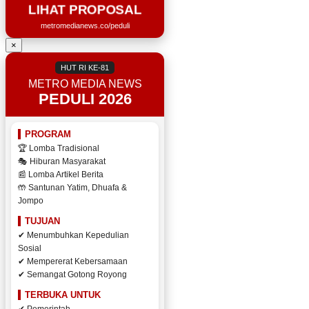
LIHAT PROPOSAL
metromedianews.co/peduli
×
HUT RI KE-81
METRO MEDIA NEWS
PEDULI 2026
PROGRAM
🏆 Lomba Tradisional
🎭 Hiburan Masyarakat
📰 Lomba Artikel Berita
🤲 Santunan Yatim, Dhuafa &
Jompo
TUJUAN
✔ Menumbuhkan Kepedulian
Sosial
✔ Mempererat Kebersamaan
✔ Semangat Gotong Royong
TERBUKA UNTUK