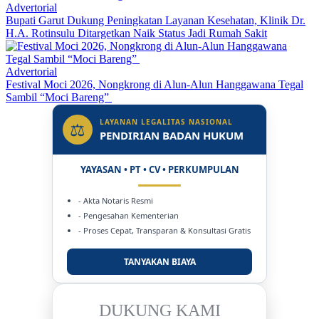
Advertorial
Bupati Garut Dukung Peningkatan Layanan Kesehatan, Klinik Dr.
H.A. Rotinsulu Ditargetkan Naik Status Jadi Rumah Sakit
Advertorial
Festival Moci 2026, Nongkrong di Alun-Alun Hanggawana Tegal
Sambil “Moci Bareng”
LAYANAN LEGALITAS NASIONAL
⚖
PENDIRIAN BADAN HUKUM
YAYASAN • PT • CV • PERKUMPULAN
- Akta Notaris Resmi
- Pengesahan Kementerian
- Proses Cepat, Transparan & Konsultasi Gratis
TANYAKAN BIAYA
DUKUNG KAMI