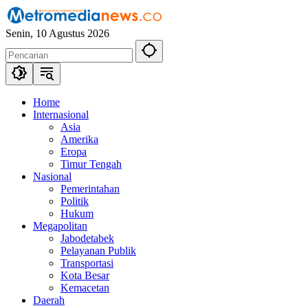
Langsung
ke
Senin, 10 Agustus 2026
konten
Home
Internasional
Asia
Amerika
Eropa
Timur Tengah
Nasional
Pemerintahan
Politik
Hukum
Megapolitan
Jabodetabek
Pelayanan Publik
Transportasi
Kota Besar
Kemacetan
Daerah