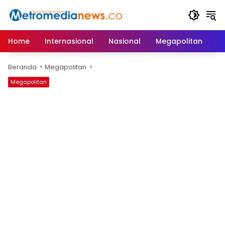
Langsung
ke
konten
Home
Internasional
Nasional
Megapolitan
D
Beranda
Megapolitan
Megapolitan