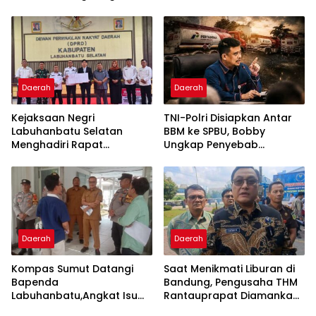
Sinergi Sektor Keuangan
Dilaporkan ke Presiden,
KPK, dan Kejagung
Daerah
Daerah
Kejaksaan Negri
TNI-Polri Disiapkan Antar
Labuhanbatu Selatan
BBM ke SPBU, Bobby
Menghadiri Rapat
Ungkap Penyebab
Paripurna DPRD Kabupaten
Kelangkaan Berbeda
Labuhanbatu Selatan
dengan Pertamina
Daerah
Daerah
Kompas Sumut Datangi
Saat Menikmati Liburan di
Bapenda
Bandung, Pengusaha THM
Labuhanbatu,Angkat Isu
Rantauprapat Diamankan
Anggaran Dan Pajak
BNNP