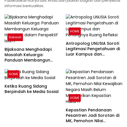
Publikasikan karya tulis Anda dan jadilah bagian dari penyebar
informasi berkualitas.
HOME
Dakwah
Antropolog UNUSIA Soroti
Legitimasi Pengetahuan di
Bijaksana Menghadapi
Luar Kampus dan
Masalah Keluarga:
Pentingnya Ruang Refleksi
Panduan Membangun
Keluarga Harmonis dalam
Perspektif Islam
HOME
Ketika Ruang Sidang
Berpindah ke Media Sosial
HOME
Kepastian Pendanaan
Pesantren Jadi Sorotan di
MK, Pemohon Nilai
Kewajiban Negara Masih