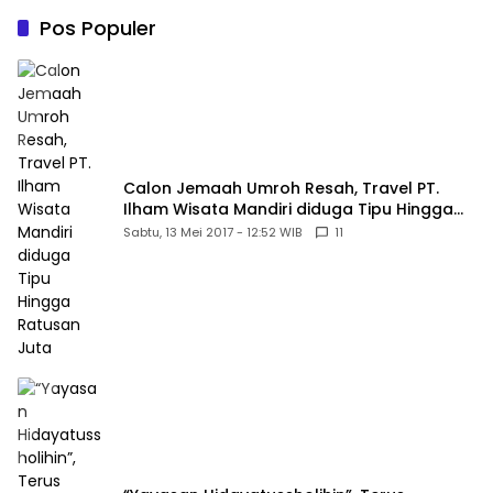
Belum Memberikan
Pos Populer
Kepastian Hukum
Calon Jemaah Umroh Resah, Travel PT.
Ilham Wisata Mandiri diduga Tipu Hingga
Ratusan Juta
Sabtu, 13 Mei 2017 - 12:52 WIB
11