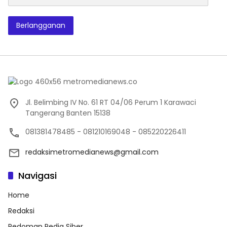
Berlangganan
Jl. Belimbing IV No. 61 RT 04/06 Perum 1 Karawaci
Tangerang Banten 15138
081381478485 - 081210169048 - 085220226411
redaksimetromedianews@gmail.com
Navigasi
Home
Redaksi
Pedoman Pedia Siber