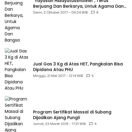
“Yayasan Hidayatussholihin”, Terus
Berjuang Dan Berkarya, Untuk Agama Dan
Bangsa
Senin, 2 Oktober 2017 - 06:24 WIB
8
Jual Gas 3 Kg di Atas HET, Pangkalan Bisa
Dipidana Atau PHU
Minggu, 21 Mei 2017 - 12:14 WIB
5
Program Sertifikat Massal di Subang
Dijadikan Ajang Pungli
Jumat, 23 Maret 2018 - 17:31 WIB
4