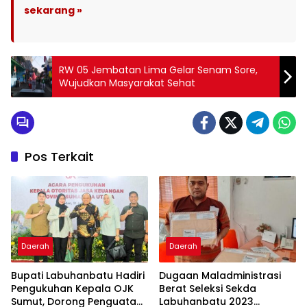
sekarang »
RW 05 Jembatan Lima Gelar Senam Sore,
Wujudkan Masyarakat Sehat
Pos Terkait
Daerah
Daerah
Bupati Labuhanbatu Hadiri
Dugaan Maladministrasi
Pengukuhan Kepala OJK
Berat Seleksi Sekda
Sumut, Dorong Penguatan
Labuhanbatu 2023