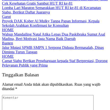
Cek Kesehatan Gratis Sambut HUT RI ke-81
Lomba Lari Maraton Semarakkan HUT RI ke-81 di Kecamatan
Siabu, Berikut Daftar Juaranya
Garut
Proyek DAK Kober Al Mulky Tanpa Papan Informasi, Kepala
Sekolah Arahkan Konfirmasi ke Konsultan
HOME
Wabup Mandailing Natal Atika Lepas Dua Paskibraka Sumut Asal
Madina, Beri Motivasi Jaga Nama Baik Daerah
Banten
Jalur Mutasi SPMB SMPN 1 Serpong Diduga Bermasalah, Dinas
Diminta Turun Tangan
HOME
Camat Siabu Berikan Penghargaan kepada Staf Berprestasi, Dorong
Pelayanan Publik yang Prima
Tinggalkan Balasan
Alamat email Anda tidak akan dipublikasikan.
Ruas yang wajib
ditandai
*