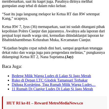
membenarkan, saat itu kaget juga. Pasalnya dirinya melihat
gumpalan asap tebal di dalam ruko keluar.
“Saat itu juga langsung melapor ke Ketua RT dan RW setempat
Kang,” ucapnya.
Ketua RW 7, Iyus (36) memaparkan, saat ini sudah ditangani pihak
kepolisian Polres Cianjur dan jajarannya. Awalnya ada laporan dari
penjual kopi masih warga sini, kemudian ditindaklanjut laporan ke
Bhabinkhamtibmas Kelurahan Muka, Kecamatan Cianjur.
“Kejadian begitu cepat subuh dini hari, sampai gegerkan tetangga
dekat ruko dan warga juga para pengendara melintas,” pungkasnya
didampingi Ketua RT 2, Nana Supriatna.
(Jay)
Baca Juga:
Bedeng Milik Warga Ludes di Lalap Si Jago Merah
Ruko di Depan LTC Glodok Tamansari Terbakar
Diduga Korsleting, Tiga Rumah Milik Warga Ludes…
11 Rumah Di Cianjur Ludes Di Lalap Si Jago Merah
HUT RI ke-81 – Reward MetroMediaNews.co