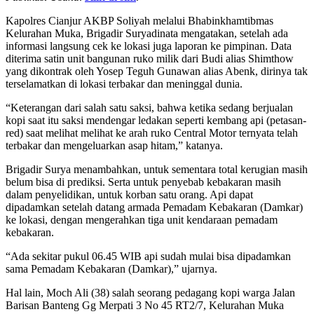
Kapolres Cianjur AKBP Soliyah melalui Bhabinkhamtibmas
Kelurahan Muka, Brigadir Suryadinata mengatakan, setelah ada
informasi langsung cek ke lokasi juga laporan ke pimpinan. Data
diterima satin unit bangunan ruko milik dari Budi alias Shimthow
yang dikontrak oleh Yosep Teguh Gunawan alias Abenk, dirinya tak
terselamatkan di lokasi terbakar dan meninggal dunia.
“Keterangan dari salah satu saksi, bahwa ketika sedang berjualan
kopi saat itu saksi mendengar ledakan seperti kembang api (petasan-
red) saat melihat melihat ke arah ruko Central Motor ternyata telah
terbakar dan mengeluarkan asap hitam,” katanya.
Brigadir Surya menambahkan, untuk sementara total kerugian masih
belum bisa di prediksi. Serta untuk penyebab kebakaran masih
dalam penyelidikan, untuk korban satu orang. Api dapat
dipadamkan setelah datang armada Pemadam Kebakaran (Damkar)
ke lokasi, dengan mengerahkan tiga unit kendaraan pemadam
kebakaran.
“Ada sekitar pukul 06.45 WIB api sudah mulai bisa dipadamkan
sama Pemadam Kebakaran (Damkar),” ujarnya.
Hal lain, Moch Ali (38) salah seorang pedagang kopi warga Jalan
Barisan Banteng Gg Merpati 3 No 45 RT2/7, Kelurahan Muka