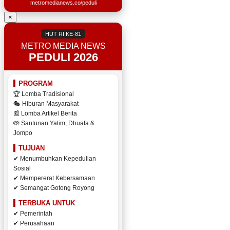
metromedianews.co/peduli
×
HUT RI KE-81
METRO MEDIA NEWS
PEDULI 2026
PROGRAM
🏆 Lomba Tradisional
🎭 Hiburan Masyarakat
📰 Lomba Artikel Berita
🤲 Santunan Yatim, Dhuafa &
Jompo
TUJUAN
✔ Menumbuhkan Kepedulian
Sosial
✔ Mempererat Kebersamaan
✔ Semangat Gotong Royong
TERBUKA UNTUK
✔ Pemerintah
✔ Perusahaan