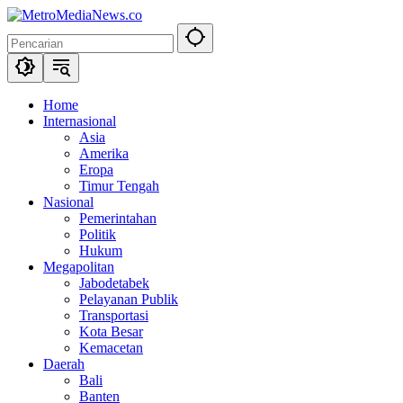
Langsung
ke
konten
Home
Internasional
Asia
Amerika
Eropa
Timur Tengah
Nasional
Pemerintahan
Politik
Hukum
Megapolitan
Jabodetabek
Pelayanan Publik
Transportasi
Kota Besar
Kemacetan
Daerah
Bali
Banten