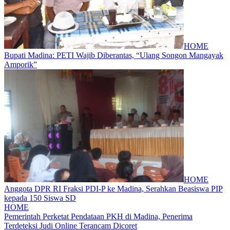
HOME
Bupati Madina: PETI Wajib Diberantas, “Ulang Songon Mangayak
Amporik”
HOME
Anggota DPR RI Fraksi PDI-P ke Madina, Serahkan Beasiswa PIP
kepada 150 Siswa SD
HOME
Pemerintah Perketat Pendataan PKH di Madina, Penerima
Terdeteksi Judi Online Terancam Dicoret