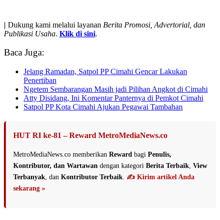
|
Dukung kami melalui layanan
Berita Promosi, Advertorial, dan
Publikasi Usaha
.
Klik di sini
.
Baca Juga:
Jelang Ramadan, Satpol PP Cimahi Gencar Lakukan
Penertiban
Ngetem Sembarangan Masih jadi Pilihan Angkot di Cimahi
Atty Disidang, Ini Komentar Panternya di Pemkot Cimahi
Satpol PP Kota Cimahi Ajukan Pegawai Tambahan
HUT RI ke-81 – Reward MetroMediaNews.co
MetroMediaNews.co memberikan
Reward
bagi
Penulis,
Kontributor, dan Wartawan
dengan kategori
Berita Terbaik
,
View
Terbanyak
, dan
Kontributor Terbaik
.
✍️ Kirim artikel Anda
sekarang »