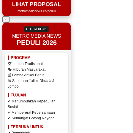
LIHAT PROPOSAL
metromedianews.co/peduli
×
HUT RI KE-81
METRO MEDIA NEWS
PEDULI 2026
PROGRAM
🏆 Lomba Tradisional
🎭 Hiburan Masyarakat
📰 Lomba Artikel Berita
🤲 Santunan Yatim, Dhuafa &
Jompo
TUJUAN
✔ Menumbuhkan Kepedulian
Sosial
✔ Mempererat Kebersamaan
✔ Semangat Gotong Royong
TERBUKA UNTUK