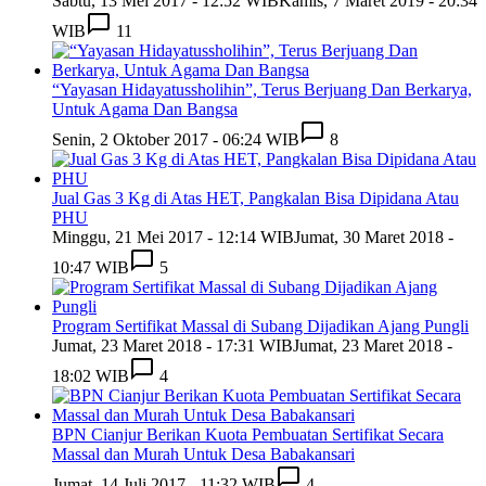
Sabtu, 13 Mei 2017 - 12:52 WIB
Kamis, 7 Maret 2019 - 20:34
WIB
11
“Yayasan Hidayatussholihin”, Terus Berjuang Dan Berkarya,
Untuk Agama Dan Bangsa
Senin, 2 Oktober 2017 - 06:24 WIB
8
Jual Gas 3 Kg di Atas HET, Pangkalan Bisa Dipidana Atau
PHU
Minggu, 21 Mei 2017 - 12:14 WIB
Jumat, 30 Maret 2018 -
10:47 WIB
5
Program Sertifikat Massal di Subang Dijadikan Ajang Pungli
Jumat, 23 Maret 2018 - 17:31 WIB
Jumat, 23 Maret 2018 -
18:02 WIB
4
BPN Cianjur Berikan Kuota Pembuatan Sertifikat Secara
Massal dan Murah Untuk Desa Babakansari
Jumat, 14 Juli 2017 - 11:32 WIB
4