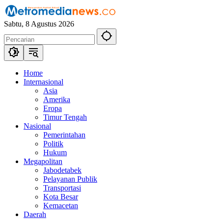
Langsung
ke
Sabtu, 8 Agustus 2026
konten
Home
Internasional
Asia
Amerika
Eropa
Timur Tengah
Nasional
Pemerintahan
Politik
Hukum
Megapolitan
Jabodetabek
Pelayanan Publik
Transportasi
Kota Besar
Kemacetan
Daerah