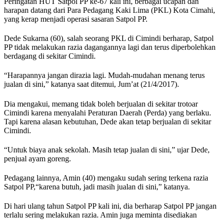
Peringatan HUT Satpol PP ke-67 kali ini, berbagai ucapan dan
harapan datang dari Para Pedagang Kaki Lima (PKL) Kota Cimahi,
yang kerap menjadi operasi sasaran Satpol PP.
Dede Sukarna (60), salah seorang PKL di Cimindi berharap, Satpol
PP tidak melakukan razia dagangannya lagi dan terus diperbolehkan
berdagang di sekitar Cimindi.
“Harapannya jangan dirazia lagi. Mudah-mudahan menang terus
jualan di sini,” katanya saat ditemui, Jum’at (21/4/2017).
Dia mengakui, memang tidak boleh berjualan di sekitar trotoar
Cimindi karena menyalahi Peraturan Daerah (Perda) yang berlaku.
Tapi karena alasan kebutuhan, Dede akan tetap berjualan di sekitar
Cimindi.
“Untuk biaya anak sekolah. Masih tetap jualan di sini,” ujar Dede,
penjual ayam goreng.
Pedagang lainnya, Amin (40) mengaku sudah sering terkena razia
Satpol PP,“karena butuh, jadi masih jualan di sini,” katanya.
Di hari ulang tahun Satpol PP kali ini, dia berharap Satpol PP jangan
terlalu sering melakukan razia. Amin juga meminta disediakan