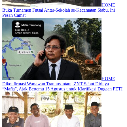
HOME
Buka Turnamen Futsal Antar-Sekolah se-Kecamatan Siabu, Ini
Pesan Camat
HOME
Dikonfirmasi Wartawan Trannusantara, ZNT Sebut Dirinya
“Mafia”, Ajak Bertemu 15 Agustus untuk Klarifikasi Dugaan PETI