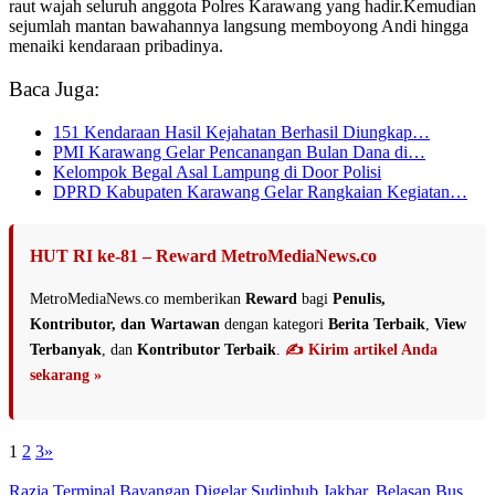
raut wajah seluruh anggota Polres Karawang yang hadir.Kemudian
sejumlah mantan bawahannya langsung memboyong Andi hingga
menaiki kendaraan pribadinya.
Baca Juga:
151 Kendaraan Hasil Kejahatan Berhasil Diungkap…
PMI Karawang Gelar Pencanangan Bulan Dana di…
Kelompok Begal Asal Lampung di Door Polisi
DPRD Kabupaten Karawang Gelar Rangkaian Kegiatan…
HUT RI ke-81 – Reward MetroMediaNews.co
MetroMediaNews.co memberikan
Reward
bagi
Penulis,
Kontributor, dan Wartawan
dengan kategori
Berita Terbaik
,
View
Terbanyak
, dan
Kontributor Terbaik
.
✍️ Kirim artikel Anda
sekarang »
1
2
3
»
Razia Terminal Bayangan Digelar Sudinhub Jakbar, Belasan Bus