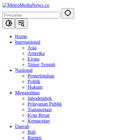
Langsung
ke
konten
Home
Internasional
Asia
Amerika
Eropa
Timur Tengah
Nasional
Pemerintahan
Politik
Hukum
Megapolitan
Jabodetabek
Pelayanan Publik
Transportasi
Kota Besar
Kemacetan
Daerah
Bali
Banten