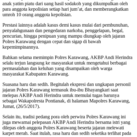
anak yatim piatu dari uang hasil sodakoh yang dikumpulkan oleh
para anggota kepolisian setiap hari jum’at, dan memberangkatkan
umroh 10 orang anggota kepolisian.
Prestasi lainnya adalah kasus demi kasus mulai dari pembunuhan,
penyalahgunaan dan pengedaran narkoba, penggelapan, begal,
pencurian, hingga penipuan yang mampu diungkap oleh jajaran
Polres Karawang dengan cepat dan sigap di bawah
kepemimpinannya.
Bahkan selama memimpin Polres Karawang, AKBP Andi Herindra
selalu terjun langsung ke masyarakat untuk mengetahui berbagai
permasalahan dan keluhan yang disampaikan oleh warga
masyarakat Kabupaten Karawang.
Suasana haru dan sedih. Begitulah ekspresi dan ungkapan personil
jajaran Polres Karawang termasuk ibu-ibu Bhayangkari saat
melepas AKBP Andi Herindra untuk memulai tugas barunya
sebagai Wakapolresta Pontianak, di halaman Mapolres Karawang,
Jumat, (26/5/2017).
Selain itu, tradisi pedang pora oleh perwira Polres Karawang ini
juga mewarnai pelepasan AKBP Andi Herindra bersama istri yang
dilepas oleh anggota Polres Karawang beserta jajaran melewati
karpet merah. Saat itulah, rasa haru dan sedih seketika terlihat pada