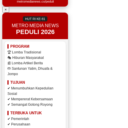
metromedianews.co/peduli
×
HUT RI KE-81
METRO MEDIA NEWS
PEDULI 2026
PROGRAM
🏆 Lomba Tradisional
🎭 Hiburan Masyarakat
📰 Lomba Artikel Berita
🤲 Santunan Yatim, Dhuafa &
Jompo
TUJUAN
✔ Menumbuhkan Kepedulian
Sosial
✔ Mempererat Kebersamaan
✔ Semangat Gotong Royong
TERBUKA UNTUK
✔ Pemerintah
✔ Perusahaan