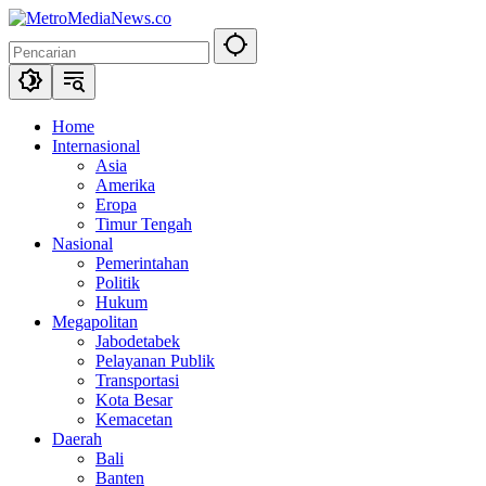
Langsung
ke
konten
Home
Internasional
Asia
Amerika
Eropa
Timur Tengah
Nasional
Pemerintahan
Politik
Hukum
Megapolitan
Jabodetabek
Pelayanan Publik
Transportasi
Kota Besar
Kemacetan
Daerah
Bali
Banten