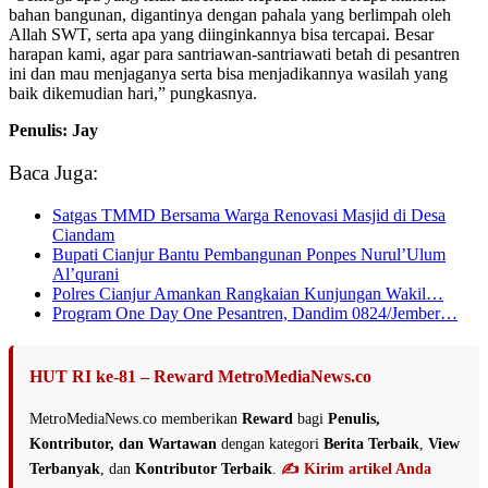
bahan bangunan, digantinya dengan pahala yang berlimpah oleh
Allah SWT, serta apa yang diinginkannya bisa tercapai. Besar
harapan kami, agar para santriawan-santriawati betah di pesantren
ini dan mau menjaganya serta bisa menjadikannya wasilah yang
baik dikemudian hari,” pungkasnya.
Penulis: Jay
Baca Juga:
Satgas TMMD Bersama Warga Renovasi Masjid di Desa
Ciandam
Bupati Cianjur Bantu Pembangunan Ponpes Nurul’Ulum
Al’qurani
Polres Cianjur Amankan Rangkaian Kunjungan Wakil…
Program One Day One Pesantren, Dandim 0824/Jember…
HUT RI ke-81 – Reward MetroMediaNews.co
MetroMediaNews.co memberikan
Reward
bagi
Penulis,
Kontributor, dan Wartawan
dengan kategori
Berita Terbaik
,
View
Terbanyak
, dan
Kontributor Terbaik
.
✍️ Kirim artikel Anda