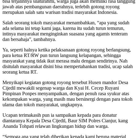
bisa terjalinnya silaturahmi, warga juga akan memiliki rasa tanggung
jawab atas pembangunan daerahnya, terlebih gotong royong
merupakan salah satu warisan tradisi masyarakat Indonesia.
Salah seorang tokoh masyarakat menambahkan, “apa yang sudah
ada selama ini tetap kami jaga, karena itu sudah turun temurun,
intinya masyarakat menginginkan suasana yang agamis tenteram
dan bersahaja”, tambahnya.
Ya, seperti halnya ketika pelaksanaan gotong royong berlangsung,
para ketua RT/RW pun turun langsung kelapangan, sehingga
masyarakat yang tidak ikut merasa malu dengan sendirinya. Nah
disitulah masyarakat disini bisa mempertahankan tradisi, ucap salah
seorang ketua RT.
Menyikapi kegiatan gotong royong tersebut Husen mandor Desa
Cijedil mewakili segenap warga dan Kyai H. Cecep Ruyani
Pimpinan Ponpes menyampaikan, dengan penuh rasa syukur atas
kekompakan warga, yang masih mau bersinergi dengan para tokoh
ulama dan tokoh masyarakat, ungkapnya.
Ucapan terimakasih pun ia sampaikan kepada para donatur
diantaranya Kepala Desa Cijedil, Baur SIM Polres Cianjur, kang
Ananda Tohpati relawan lingkungan hidup dan warga.
“Semoga apa yang telah diberikan kepada kami berupa material