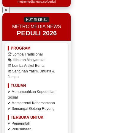
metromedianews.co/peduli
×
HUT RI KE-81
METRO MEDIA NEWS
PEDULI 2026
PROGRAM
🏆 Lomba Tradisional
🎭 Hiburan Masyarakat
📰 Lomba Artikel Berita
🤲 Santunan Yatim, Dhuafa &
Jompo
TUJUAN
✔ Menumbuhkan Kepedulian
Sosial
✔ Mempererat Kebersamaan
✔ Semangat Gotong Royong
TERBUKA UNTUK
✔ Pemerintah
✔ Perusahaan