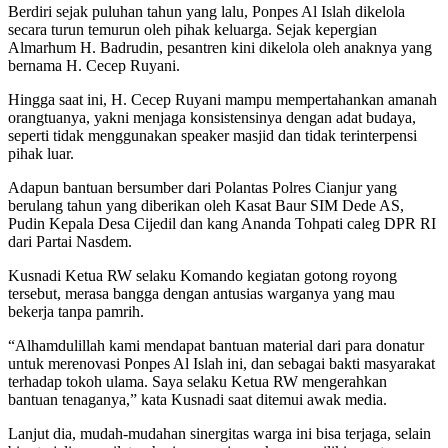
Berdiri sejak puluhan tahun yang lalu, Ponpes Al Islah dikelola
secara turun temurun oleh pihak keluarga. Sejak kepergian
Almarhum H. Badrudin, pesantren kini dikelola oleh anaknya yang
bernama H. Cecep Ruyani.
Hingga saat ini, H. Cecep Ruyani mampu mempertahankan amanah
orangtuanya, yakni menjaga konsistensinya dengan adat budaya,
seperti tidak menggunakan speaker masjid dan tidak terinterpensi
pihak luar.
Adapun bantuan bersumber dari Polantas Polres Cianjur yang
berulang tahun yang diberikan oleh Kasat Baur SIM Dede AS,
Pudin Kepala Desa Cijedil dan kang Ananda Tohpati caleg DPR RI
dari Partai Nasdem.
Kusnadi Ketua RW selaku Komando kegiatan gotong royong
tersebut, merasa bangga dengan antusias warganya yang mau
bekerja tanpa pamrih.
“Alhamdulillah kami mendapat bantuan material dari para donatur
untuk merenovasi Ponpes Al Islah ini, dan sebagai bakti masyarakat
terhadap tokoh ulama. Saya selaku Ketua RW mengerahkan
bantuan tenaganya,” kata Kusnadi saat ditemui awak media.
Lanjut dia, mudah-mudahan sinergitas warga ini bisa terjaga, selain