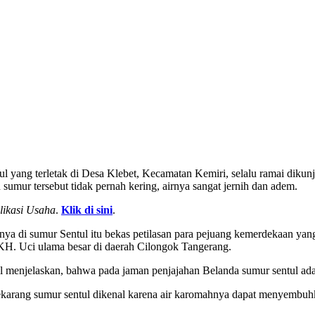
 yang terletak di Desa Klebet, Kecamatan Kemiri, selalu ramai dikunj
sumur tersebut tidak pernah kering, airnya sangat jernih dan adem.
likasi Usaha
.
Klik di sini
.
ya di sumur Sentul itu bekas petilasan para pejuang kemerdekaan yang 
h KH. Uci ulama besar di daerah Cilongok Tangerang.
 menjelaskan, bahwa pada jaman penjajahan Belanda sumur sentul adal
karang sumur sentul dikenal karena air karomahnya dapat menyembuhk