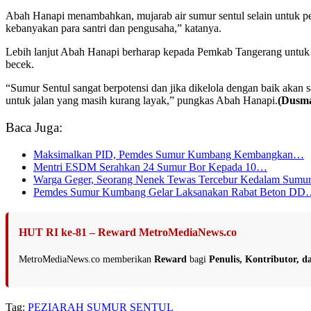
Abah Hanapi menambahkan, mujarab air sumur sentul selain untuk pe
kebanyakan para santri dan pengusaha,” katanya.
Lebih lanjut Abah Hanapi berharap kepada Pemkab Tangerang untuk da
becek.
“Sumur Sentul sangat berpotensi dan jika dikelola dengan baik aka
untuk jalan yang masih kurang layak,” pungkas Abah Hanapi.
(Dusma
Baca Juga:
Maksimalkan PID, Pemdes Sumur Kumbang Kembangkan…
Mentri ESDM Serahkan 24 Sumur Bor Kepada 10…
Warga Geger, Seorang Nenek Tewas Tercebur Kedalam Sumu
Pemdes Sumur Kumbang Gelar Laksanakan Rabat Beton D
HUT RI ke-81 – Reward MetroMediaNews.co
MetroMediaNews.co memberikan
Reward
bagi
Penulis, Kontributor, 
Tag:
PEZIARAH
SUMUR SENTUL