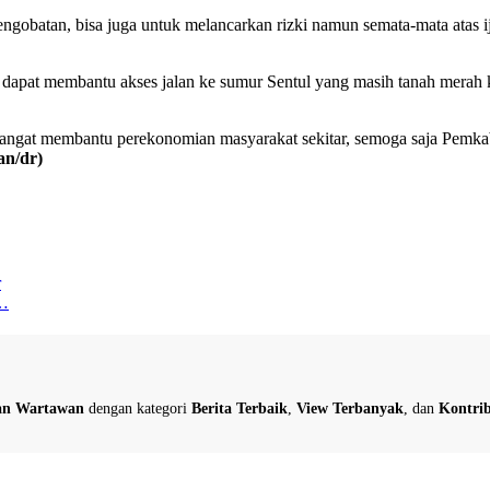
ngobatan, bisa juga untuk melancarkan rizki namun semata-mata atas 
pat membantu akses jalan ke sumur Sentul yang masih tanah merah kare
n sangat membantu perekonomian masyarakat sekitar, semoga saja Pemk
n/dr)
r
D…
dan Wartawan
dengan kategori
Berita Terbaik
,
View Terbanyak
, dan
Kontrib