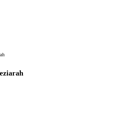
rah
eziarah