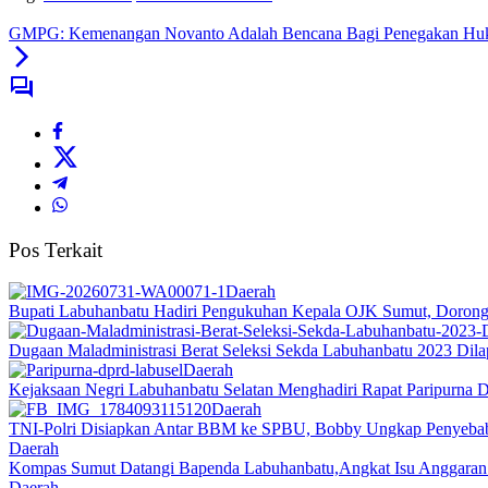
GMPG: Kemenangan Novanto Adalah Bencana Bagi Penegakan Huk
Pos Terkait
Daerah
Bupati Labuhanbatu Hadiri Pengukuhan Kepala OJK Sumut, Dorong 
Dugaan Maladministrasi Berat Seleksi Sekda Labuhanbatu 2023 Dil
Daerah
Kejaksaan Negri Labuhanbatu Selatan Menghadiri Rapat Paripurna
Daerah
TNI-Polri Disiapkan Antar BBM ke SPBU, Bobby Ungkap Penyebab
Daerah
Kompas Sumut Datangi Bapenda Labuhanbatu,Angkat Isu Anggaran
Daerah