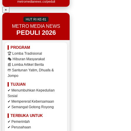
metromedianews.co/peduli
×
HUT RI KE-81
METRO MEDIA NEWS
PEDULI 2026
PROGRAM
🏆 Lomba Tradisional
🎭 Hiburan Masyarakat
📰 Lomba Artikel Berita
🤲 Santunan Yatim, Dhuafa &
Jompo
TUJUAN
✔ Menumbuhkan Kepedulian
Sosial
✔ Mempererat Kebersamaan
✔ Semangat Gotong Royong
TERBUKA UNTUK
✔ Pemerintah
✔ Perusahaan