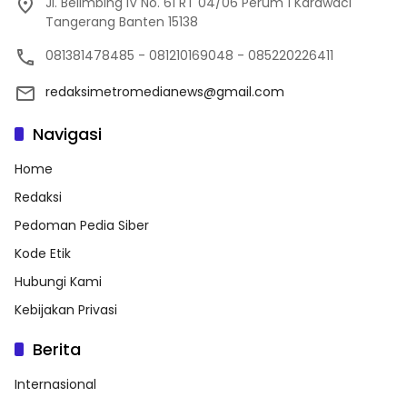
Jl. Belimbing IV No. 61 RT 04/06 Perum 1 Karawaci
Tangerang Banten 15138
081381478485 - 081210169048 - 085220226411
redaksimetromedianews@gmail.com
Navigasi
Home
Redaksi
Pedoman Pedia Siber
Kode Etik
Hubungi Kami
Kebijakan Privasi
Berita
Internasional