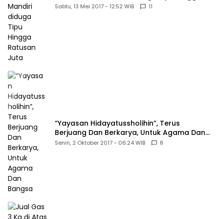
Ratusan Juta
Sabtu, 13 Mei 2017 - 12:52 WIB
11
“Yayasan Hidayatussholihin”, Terus
Berjuang Dan Berkarya, Untuk Agama Dan
Bangsa
Senin, 2 Oktober 2017 - 06:24 WIB
8