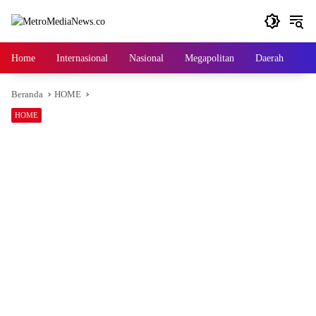
Langsung
ke
konten
Home
Internasional
Nasional
Megapolitan
Daerah
Ga
Beranda
HOME
HOME