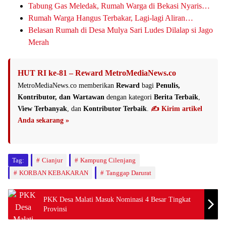
Tabung Gas Meledak, Rumah Warga di Bekasi Nyaris…
Rumah Warga Hangus Terbakar, Lagi-lagi Aliran…
Belasan Rumah di Desa Mulya Sari Ludes Dilalap si Jago
Merah
HUT RI ke-81 – Reward MetroMediaNews.co
MetroMediaNews.co memberikan
Reward
bagi
Penulis,
Kontributor, dan Wartawan
dengan kategori
Berita Terbaik
,
View Terbanyak
, dan
Kontributor Terbaik
.
✍️ Kirim artikel
Anda sekarang »
Tag:
Cianjur
Kampung Cilenjang
KORBAN KEBAKARAN
Tanggap Darurat
PKK Desa Malati Masuk Nominasi 4 Besar Tingkat
Provinsi