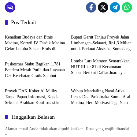
Pos Terkait
Daerah
Daerah
Kenalkan Budaya dan Etnis
Bupati Garut Tinjau Proyek Jalan
Madina, Korwil IV Disdik Madina
Limbangan–Selaawi, Rp1,3 Miliar
Gelar Lomba Senam Etnis di
untuk Perkuat Akses ke Sumedang
Daerah
Siabu
Lomba Lari Maraton Semarakkan
Puskesmas Siabu Bagikan 1.781
HUT RI ke-81 di Kecamatan
Bendera Merah Putih dan Layanan
Siabu, Berikut Daftar Juaranya
Cek Kesehatan Gratis Sambut
Garut
HOME
HUT RI ke-81
Proyek DAK Kober Al Mulky
Wabup Mandailing Natal Atika
Tanpa Papan Informasi, Kepala
Lepas Dua Paskibraka Sumut Asal
Sekolah Arahkan Konfirmasi ke
Madina, Beri Motivasi Jaga Nama
Konsultan
Baik Daerah
Tinggalkan Balasan
Alamat email Anda tidak akan dipublikasikan.
Ruas yang wajib ditandai
*