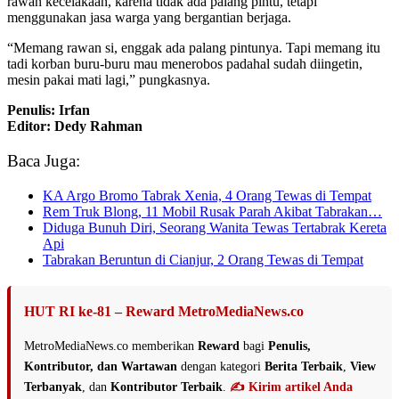
rawan kecelakaan, karena tidak ada palang pintu, tetapi
menggunakan jasa warga yang bergantian berjaga.
“Memang rawan si, enggak ada palang pintunya. Tapi memang itu
tadi korban buru-buru mau menerobos padahal sudah diingetin,
mesin pakai mati lagi,” pungkasnya.
Penulis: Irfan
Editor: Dedy Rahman
Baca Juga:
KA Argo Bromo Tabrak Xenia, 4 Orang Tewas di Tempat
Rem Truk Blong, 11 Mobil Rusak Parah Akibat Tabrakan…
Diduga Bunuh Diri, Seorang Wanita Tewas Tertabrak Kereta
Api
Tabrakan Beruntun di Cianjur, 2 Orang Tewas di Tempat
HUT RI ke-81 – Reward MetroMediaNews.co
MetroMediaNews.co memberikan
Reward
bagi
Penulis,
Kontributor, dan Wartawan
dengan kategori
Berita Terbaik
,
View
Terbanyak
, dan
Kontributor Terbaik
.
✍️ Kirim artikel Anda