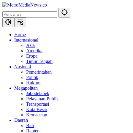
Langsung
ke
konten
Home
Internasional
Asia
Amerika
Eropa
Timur Tengah
Nasional
Pemerintahan
Politik
Hukum
Megapolitan
Jabodetabek
Pelayanan Publik
Transportasi
Kota Besar
Kemacetan
Daerah
Bali
Banten