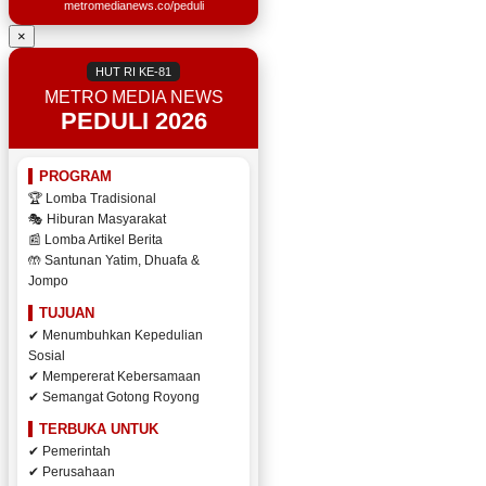
metromedianews.co/peduli
×
HUT RI KE-81
METRO MEDIA NEWS
PEDULI 2026
PROGRAM
🏆 Lomba Tradisional
🎭 Hiburan Masyarakat
📰 Lomba Artikel Berita
🤲 Santunan Yatim, Dhuafa &
Jompo
TUJUAN
✔ Menumbuhkan Kepedulian
Sosial
✔ Mempererat Kebersamaan
✔ Semangat Gotong Royong
TERBUKA UNTUK
✔ Pemerintah
✔ Perusahaan