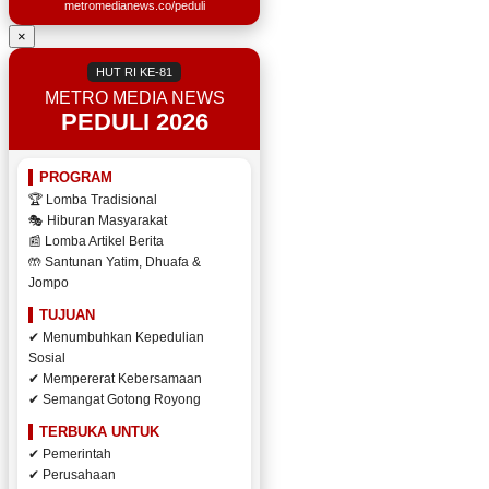
metromedianews.co/peduli
×
HUT RI KE-81
METRO MEDIA NEWS
PEDULI 2026
PROGRAM
🏆 Lomba Tradisional
🎭 Hiburan Masyarakat
📰 Lomba Artikel Berita
🤲 Santunan Yatim, Dhuafa &
Jompo
TUJUAN
✔ Menumbuhkan Kepedulian
Sosial
✔ Mempererat Kebersamaan
✔ Semangat Gotong Royong
TERBUKA UNTUK
✔ Pemerintah
✔ Perusahaan