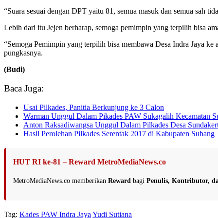
“Suara sesuai dengan DPT yaitu 81, semua masuk dan semua sah tida
Lebih dari itu Jejen berharap, semoga pemimpin yang terpilih bisa 
“Semoga Pemimpin yang terpilih bisa membawa Desa Indra Jaya ke ara
pungkasnya.
(Budi)
Baca Juga:
Usai Pilkades, Panitia Berkunjung ke 3 Calon
Warman Unggul Dalam Pikades PAW Sukagalih Kecamatan Su
Anton Raksadiwangsa Unggul Dalam Pilkades Desa Sundaker
Hasil Perolehan Pilkades Serentak 2017 di Kabupaten Subang
HUT RI ke-81 – Reward MetroMediaNews.co
MetroMediaNews.co memberikan
Reward
bagi
Penulis, Kontributor, 
Tag:
Kades PAW Indra Jaya
Yudi Sutiana