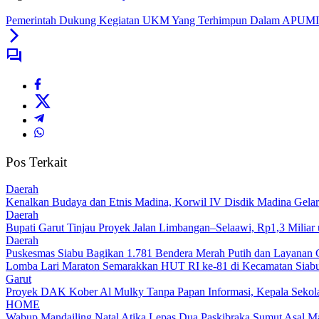
Pemerintah Dukung Kegiatan UKM Yang Terhimpun Dalam APUM
Pos Terkait
Daerah
Kenalkan Budaya dan Etnis Madina, Korwil IV Disdik Madina Gelar
Daerah
Bupati Garut Tinjau Proyek Jalan Limbangan–Selaawi, Rp1,3 Miliar
Daerah
Puskesmas Siabu Bagikan 1.781 Bendera Merah Putih dan Layanan 
Lomba Lari Maraton Semarakkan HUT RI ke-81 di Kecamatan Siabu,
Garut
Proyek DAK Kober Al Mulky Tanpa Papan Informasi, Kepala Sekola
HOME
Wabup Mandailing Natal Atika Lepas Dua Paskibraka Sumut Asal Ma