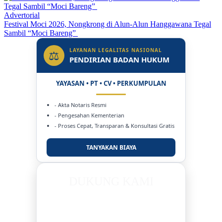
Advertorial
Festival Moci 2026, Nongkrong di Alun-Alun Hanggawana Tegal
Sambil “Moci Bareng”
LAYANAN LEGALITAS NASIONAL
⚖
PENDIRIAN BADAN HUKUM
YAYASAN • PT • CV • PERKUMPULAN
- Akta Notaris Resmi
- Pengesahan Kementerian
- Proses Cepat, Transparan & Konsultasi Gratis
TANYAKAN BIAYA
DUKUNG KAMI
BERSAMA METROMEDIANEWS.CO
MEDIA INFORMASI TERPERCAYA