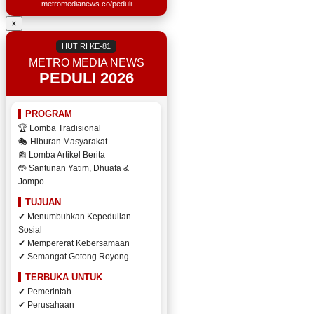
metromedianews.co/peduli
×
HUT RI KE-81
METRO MEDIA NEWS
PEDULI 2026
PROGRAM
🏆 Lomba Tradisional
🎭 Hiburan Masyarakat
📰 Lomba Artikel Berita
🤲 Santunan Yatim, Dhuafa &
Jompo
TUJUAN
✔ Menumbuhkan Kepedulian
Sosial
✔ Mempererat Kebersamaan
✔ Semangat Gotong Royong
TERBUKA UNTUK
✔ Pemerintah
✔ Perusahaan