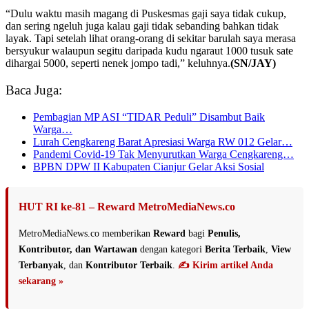
“Dulu waktu masih magang di Puskesmas gaji saya tidak cukup,
dan sering ngeluh juga kalau gaji tidak sebanding bahkan tidak
layak. Tapi setelah lihat orang-orang di sekitar barulah saya merasa
bersyukur walaupun segitu daripada kudu ngaraut 1000 tusuk sate
dihargai 5000, seperti nenek jompo tadi,” keluhnya.
(SN/JAY)
Baca Juga:
Pembagian MP ASI “TIDAR Peduli” Disambut Baik
Warga…
Lurah Cengkareng Barat Apresiasi Warga RW 012 Gelar…
Pandemi Covid-19 Tak Menyurutkan Warga Cengkareng…
BPBN DPW II Kabupaten Cianjur Gelar Aksi Sosial
HUT RI ke-81 – Reward MetroMediaNews.co
MetroMediaNews.co memberikan
Reward
bagi
Penulis,
Kontributor, dan Wartawan
dengan kategori
Berita Terbaik
,
View
Terbanyak
, dan
Kontributor Terbaik
.
✍️ Kirim artikel Anda
sekarang »