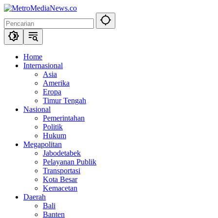
Langsung
ke
konten
Home
Internasional
Asia
Amerika
Eropa
Timur Tengah
Nasional
Pemerintahan
Politik
Hukum
Megapolitan
Jabodetabek
Pelayanan Publik
Transportasi
Kota Besar
Kemacetan
Daerah
Bali
Banten