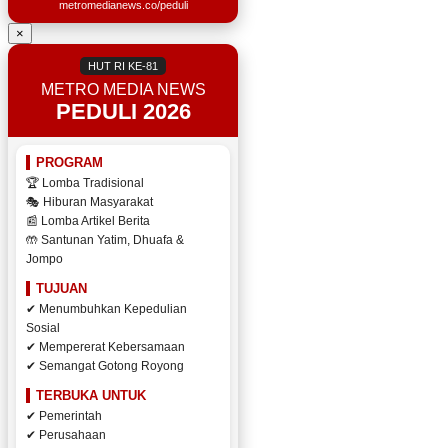
metromedianews.co/peduli
×
HUT RI KE-81
METRO MEDIA NEWS
PEDULI 2026
PROGRAM
🏆 Lomba Tradisional
🎭 Hiburan Masyarakat
📰 Lomba Artikel Berita
🤲 Santunan Yatim, Dhuafa &
Jompo
TUJUAN
✔ Menumbuhkan Kepedulian
Sosial
✔ Mempererat Kebersamaan
✔ Semangat Gotong Royong
TERBUKA UNTUK
✔ Pemerintah
✔ Perusahaan