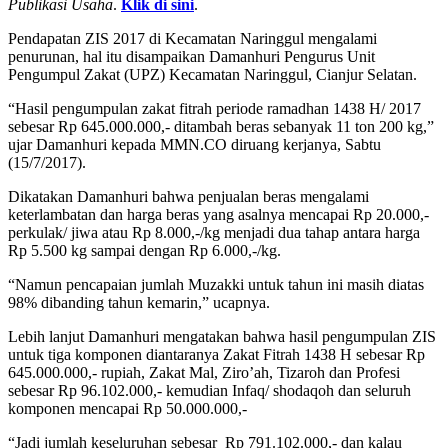
Publikasi Usaha
.
Klik di sini
.
Pendapatan ZIS 2017 di Kecamatan Naringgul mengalami
penurunan, hal itu disampaikan Damanhuri Pengurus Unit
Pengumpul Zakat (UPZ) Kecamatan Naringgul, Cianjur Selatan.
“Hasil pengumpulan zakat fitrah periode ramadhan 1438 H/ 2017
sebesar Rp 645.000.000,- ditambah beras sebanyak 11 ton 200 kg,”
ujar Damanhuri kepada MMN.CO diruang kerjanya, Sabtu
(15/7/2017).
Dikatakan Damanhuri bahwa penjualan beras mengalami
keterlambatan dan harga beras yang asalnya mencapai Rp 20.000,-
perkulak/ jiwa atau Rp 8.000,-/kg menjadi dua tahap antara harga
Rp 5.500 kg sampai dengan Rp 6.000,-/kg.
“Namun pencapaian jumlah Muzakki untuk tahun ini masih diatas
98% dibanding tahun kemarin,” ucapnya.
Lebih lanjut Damanhuri mengatakan bahwa hasil pengumpulan ZIS
untuk tiga komponen diantaranya Zakat Fitrah 1438 H sebesar Rp
645.000.000,- rupiah, Zakat Mal, Ziro’ah, Tizaroh dan Profesi
sebesar Rp 96.102.000,- kemudian Infaq/ shodaqoh dan seluruh
komponen mencapai Rp 50.000.000,-
“Jadi jumlah keseluruhan sebesar Rp 791.102.000,- dan kalau