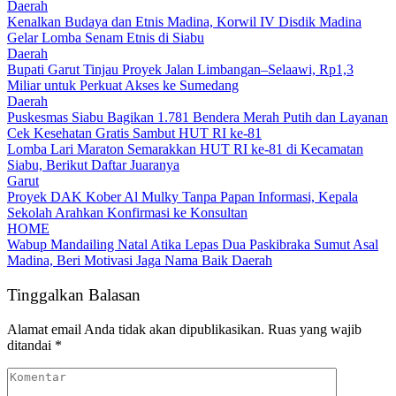
Daerah
Kenalkan Budaya dan Etnis Madina, Korwil IV Disdik Madina
Gelar Lomba Senam Etnis di Siabu
Daerah
Bupati Garut Tinjau Proyek Jalan Limbangan–Selaawi, Rp1,3
Miliar untuk Perkuat Akses ke Sumedang
Daerah
Puskesmas Siabu Bagikan 1.781 Bendera Merah Putih dan Layanan
Cek Kesehatan Gratis Sambut HUT RI ke-81
Lomba Lari Maraton Semarakkan HUT RI ke-81 di Kecamatan
Siabu, Berikut Daftar Juaranya
Garut
Proyek DAK Kober Al Mulky Tanpa Papan Informasi, Kepala
Sekolah Arahkan Konfirmasi ke Konsultan
HOME
Wabup Mandailing Natal Atika Lepas Dua Paskibraka Sumut Asal
Madina, Beri Motivasi Jaga Nama Baik Daerah
Tinggalkan Balasan
Alamat email Anda tidak akan dipublikasikan.
Ruas yang wajib
ditandai
*