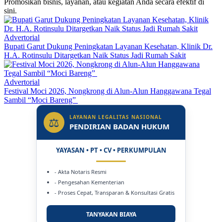
Promosikan bisnis, layanan, atau kegiatan Anda secara efektif di
sini.
Advertorial
Bupati Garut Dukung Peningkatan Layanan Kesehatan, Klinik Dr.
H.A. Rotinsulu Ditargetkan Naik Status Jadi Rumah Sakit
Advertorial
Festival Moci 2026, Nongkrong di Alun-Alun Hanggawana Tegal
Sambil “Moci Bareng”
LAYANAN LEGALITAS NASIONAL
⚖
PENDIRIAN BADAN HUKUM
YAYASAN • PT • CV • PERKUMPULAN
- Akta Notaris Resmi
- Pengesahan Kementerian
- Proses Cepat, Transparan & Konsultasi Gratis
TANYAKAN BIAYA