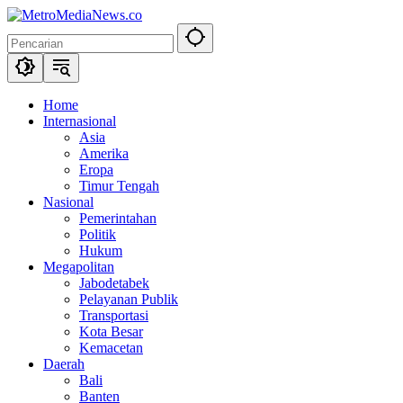
Langsung
ke
konten
Home
Internasional
Asia
Amerika
Eropa
Timur Tengah
Nasional
Pemerintahan
Politik
Hukum
Megapolitan
Jabodetabek
Pelayanan Publik
Transportasi
Kota Besar
Kemacetan
Daerah
Bali
Banten