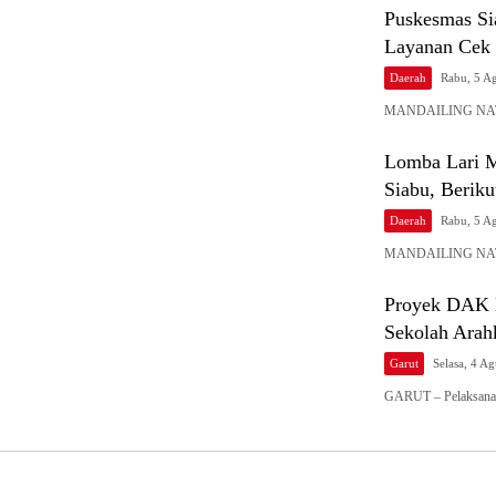
Puskesmas Si
Layanan Cek 
Daerah
Rabu, 5 A
MANDAILING NATAL
Lomba Lari M
Siabu, Beriku
Daerah
Rabu, 5 A
MANDAILING NATAL
Proyek DAK K
Sekolah Arah
Garut
Selasa, 4 A
GARUT – Pelaksana