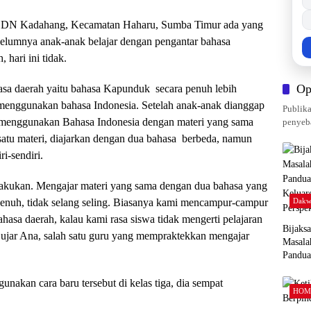
 SDN Kadahang, Kecamatan Haharu, Sumba Timur ada yang
ebelumnya anak-anak belajar dengan pengantar bahasa
 hari ini tidak.
Op
hasa daerah yaitu bahasa Kapunduk secara penuh lebih
 menggunakan bahasa Indonesia. Setelah anak-anak dianggap
Publika
 menggunakan Bahasa Indonesia dengan materi yang sama
penyeba
satu materi, diajarkan dengan dua bahasa berbeda, namun
i-sendiri.
i lakukan. Mengajar materi yang sama dengan dua bahasa yang
penuh, tidak selang seling. Biasanya kami mencampur-campur
Dakw
hasa daerah, kalau kami rasa siswa tidak mengerti pelajaran
Bijaks
 ujar Ana, salah satu guru yang mempraktekkan mengajar
Masala
Pandu
Keluar
Perspek
unakan cara baru tersebut di kelas tiga, dia sempat
HOM