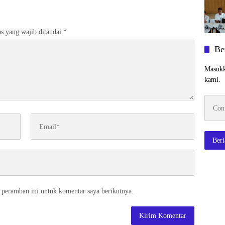
s yang wajib ditandai
*
Be
Masukk
kami.
Contoh
emaila
Ber
 peramban ini untuk komentar saya berikutnya.