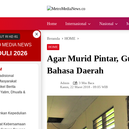
Langsung
ke
konten
Home
Internasional
Nasional
M
×
UT RI KE-81
Beranda
HOME
 MEDIA NEWS
HOME
ULI 2026
Agar Murid Pintar, G
Bahasa Daerah
M
adisional
Masyarakat
Admin
3 Min Baca
ikel Berita
Kamis, 22 Maret 2018 - 09:05 WIB
 Yatim, Dhuafa &
kan Kepedulian
at Kebersamaan