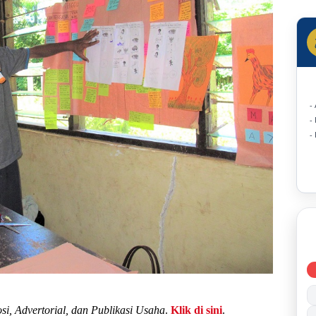
Rotins
Status
-
-
-
si, Advertorial, dan Publikasi Usaha
.
Klik di sini
.