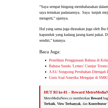
“Saya sempat bingung membahasakan dalam 
saya temukan padanannya. Saya tunjuk meja 
mengerti,” ujarnya.
Hal yang sama juga dirasakan juga oleh Ib
kapunduk yang kadang jarang kami pakai. De
sendiri,” katanya.
Baca Juga:
Penelitian Penggunaan Bahasa di Ke
Bahasa Sunda ‘Lemes’ Cianjur Teran
AAU Songsong Perubahan Ditengah 
Guru Asal Amerika Mengajar di SMK
HUT RI ke-81 – Reward MetroMediaN
MetroMediaNews.co memberikan
Reward
bag
Terbaik
,
View Terbanyak
, dan
Kontributor 