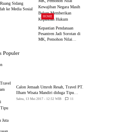
 Ruang Sidang
dah ke Media Sosial
HOME
Kepastian Pendanaan
Pesantren Jadi Sorotan di
MK, Pemohon Nilai
Kewajiban Negara Masih
Belum Memberikan
s Populer
Kepastian Hukum
Calon Jemaah Umroh Resah, Travel PT.
Ilham Wisata Mandiri diduga Tipu
Hingga Ratusan Juta
Sabtu, 13 Mei 2017 - 12:52 WIB
11