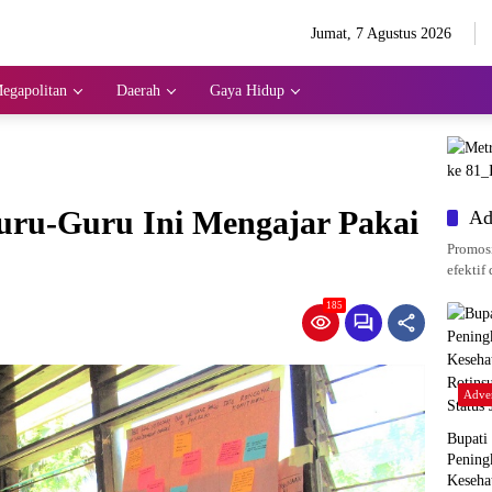
Jumat, 7 Agustus 2026
egapolitan
Daerah
Gaya Hidup
uru-Guru Ini Mengajar Pakai
Ad
Promosi
efektif 
185
Adver
Bupati
Pening
Keseha