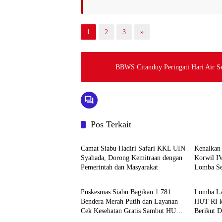
1
2
3
»
BBWS Citanduy Peringati Hari Air S
Pos Terkait
HOME
Daerah
Camat Siabu Hadiri Safari KKL UIN
Kenalkan
Syahada, Dorong Kemitraan dengan
Korwil I
Pemerintah dan Masyarakat
Lomba Se
Daerah
Daerah
Puskesmas Siabu Bagikan 1.781
Lomba La
Bendera Merah Putih dan Layanan
HUT RI k
Cek Kesehatan Gratis Sambut HUT
Berikut D
RI ke-81