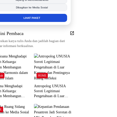
Tingkatkan Branding Anda
INFO SELENGKAPNYA
ini Pembaca
sikan karya tulis Anda dan jadilah bagian dari
r informasi berkualitas.
ah
HOME
ana Menghadapi
Antropolog UNUSIA
h Keluarga:
Soroti Legitimasi
an Membangun
Pengetahuan di Luar
ga Harmonis dalam
Kampus dan Pentingnya
tif Islam
Ruang Refleksi
E