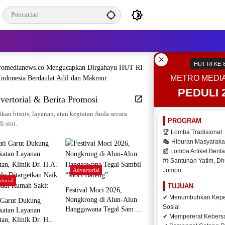
×
HUT RI KE-
METRO MEDI
PEDULI 
vertorial & Berita Promosi
kan bisnis, layanan, atau kegiatan Anda secara
PROGRAM
di sini.
🏆 Lomba Tradisional
🎭 Hiburan Masyaraka
📰 Lomba Artikel Berita
🤲 Santunan Yatim, Dh
Advertorial
Jompo
torial
TUJUAN
Festival Moci 2026,
✔ Menumbuhkan Kepe
Nongkrong di Alun-Alun
 Garut Dukung
Sosial
Hanggawana Tegal Sambil
katan Layanan
✔ Mempererat Keber
“Moci Bareng”
tan, Klinik Dr. H.A.