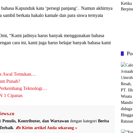
Ketika
bahasa Kapunduk kata ‘persegi panjang’. Namun akhirnya
Berpin
sambil berkata hakalo kamale dan para siswa ternyata
u Omi, “Kami jadinya harus banyak menggunakan bahasa
ngan cara ini, kami juga harus belajar banyak bahasa kami
Po
las Awal Temukan…
cam Punah?
Perkembang Teknologi…
N 1 Cipanas
ews.co
i
Penulis, Kontributor, dan Wartawan
dengan kategori
Berita
Terbaik
.
✍️ Kirim artikel Anda sekarang »