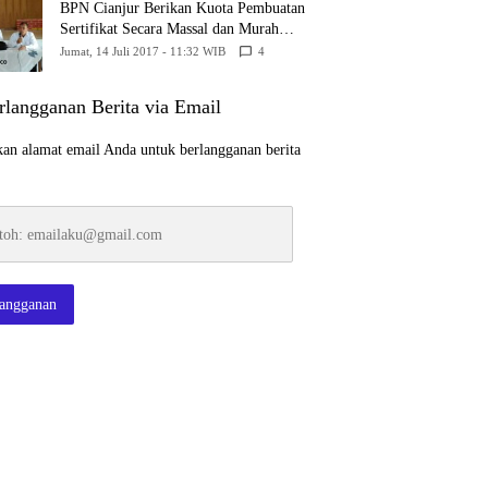
BPN Cianjur Berikan Kuota Pembuatan
Sertifikat Secara Massal dan Murah
Untuk Desa Babakansari
Jumat, 14 Juli 2017 - 11:32 WIB
4
rlangganan Berita via Email
an alamat email Anda untuk berlangganan berita
:
ku@gmail.com
langganan