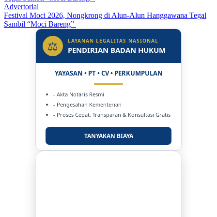
Advertorial
Festival Moci 2026, Nongkrong di Alun-Alun Hanggawana Tegal
Sambil “Moci Bareng”
LAYANAN LEGALITAS NASIONAL
⚖
PENDIRIAN BADAN HUKUM
YAYASAN • PT • CV • PERKUMPULAN
- Akta Notaris Resmi
- Pengesahan Kementerian
- Proses Cepat, Transparan & Konsultasi Gratis
TANYAKAN BIAYA
DUKUNG KAMI
BERSAMA METROMEDIANEWS.CO
MEDIA INFORMASI TERPERCAYA