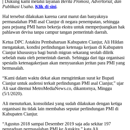
|
Dukung kami melalui layanan
Berita Promosi, Advertorial, dan
Publikasi Usaha
.
Klik di sini
.
Hal tersebut dilakukan karena carut marut dan banyaknya
permasalahan PMI asal Cianjur di negara penempatan, sehingga
para pejuang PMI harus bekerja ekstra untuk memperjuangkan hak
pahlawan devisa tanpa campur tangan pemerintah daerah.
Ketua DPC Astakira Pembaharuan Kabupaten Cianjur, Ali Hildan
mengatakan, kondisi perlindungan ketenaga kerjaan di Kabupaten
Cianjur khususnya bagi buruh migran sekarang seolah dilirik
sebelah mata oleh pemerintah daerah. Sehingga dari tiga organisasi
spesialis ketenagakerjaan akan menyuarakan jeritan para PMI yang
bermasalah.
“Kami dalam waktu dekat akan mengirimkan surat ke Bupati
Cianjur untuk audensi terkait perlindungan PMI asal Cianjur,” ujar
Ali saat ditemui MetroMediaNews.co, dikantornya, Minggu
(5/1/2020).
Ali menuturkan, konsolidasi yang sudah dilakukan dengan ketiga
organisasi itu tidak lain membahas seputar perlindungan PMI di
Kabupaten Cianjur.
“Agustus 2018 sampai Desember 2019 saja ada sekitar 197
pengaduan permasalahan PMI ke Astakira,” kata Ali.