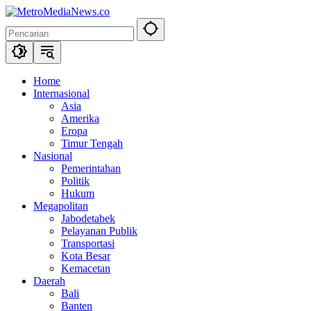
Langsung
ke
konten
Home
Internasional
Asia
Amerika
Eropa
Timur Tengah
Nasional
Pemerintahan
Politik
Hukum
Megapolitan
Jabodetabek
Pelayanan Publik
Transportasi
Kota Besar
Kemacetan
Daerah
Bali
Banten