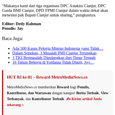
“Makanya kami dari tiga organisasi DPC Astakira Cianjur, DPC
Garda BMI Cianjur, DPD FPMI Cianjur dalam waktu dekat akan
menemui pak Bupati Cianjur untuk sharing,” pungkasnya.
Editor: Dedy Rahman
Penulis: Jay
Baca Juga:
Ada 500 Kasus Pekerja Migran Indonesia yang Tidak…
Dalam Sepekan, 3 Masalah PMI Cianjur Terungkap
3 TKI Bermasalah Dipulangkan dari Timur Tengah
16 Tahun Bekerja di Yordania Tidak Digaji, Ayi…
HUT RI ke-81 – Reward MetroMediaNews.co
MetroMediaNews.co memberikan
Reward
bagi
Penulis,
Kontributor, dan Wartawan
dengan kategori
Berita Terbaik
,
View
Terbanyak
, dan
Kontributor Terbaik
.
✍️ Kirim artikel Anda
sekarang »