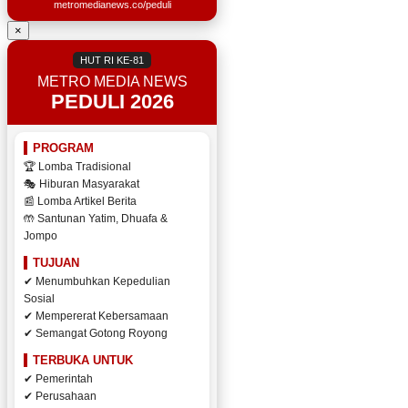
metromedianews.co/peduli
×
HUT RI KE-81
METRO MEDIA NEWS
PEDULI 2026
PROGRAM
🏆 Lomba Tradisional
🎭 Hiburan Masyarakat
📰 Lomba Artikel Berita
🤲 Santunan Yatim, Dhuafa &
Jompo
TUJUAN
✔ Menumbuhkan Kepedulian
Sosial
✔ Mempererat Kebersamaan
✔ Semangat Gotong Royong
TERBUKA UNTUK
✔ Pemerintah
✔ Perusahaan