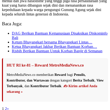
mental dan jiwa nasiolisme yang tinggi juga rasa persaudaraan yang
kuat yang harus dibangun sejak dini dan menanamkan rasa
kepeduliaan kepada warga pengungsi Gunung Agung sejak dini
kepada seluruh lintas generasi di Indonesia.
Baca Juga:
DAG Berikan Bantuan Kemanusiaan Disaksikan Diskominfo
Bali
Ketum Bhayangkari bersama Bhayangkari Lintas…
Ketua Bhayangkari Jakbar Berikan Bantuan Korban…
Risbih Berikan Bantuan Untuk Korban Banjir di Semanan
HUT RI ke-81 – Reward MetroMediaNews.co
MetroMediaNews.co memberikan
Reward
bagi
Penulis,
Kontributor, dan Wartawan
dengan kategori
Berita Terbaik
,
View
Terbanyak
, dan
Kontributor Terbaik
.
✍️ Kirim artikel Anda
sekarang »
1
2
»