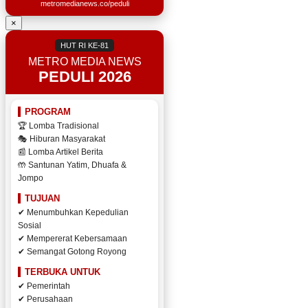
metromedianews.co/peduli
×
HUT RI KE-81
METRO MEDIA NEWS
PEDULI 2026
PROGRAM
🏆 Lomba Tradisional
🎭 Hiburan Masyarakat
📰 Lomba Artikel Berita
🤲 Santunan Yatim, Dhuafa &
Jompo
TUJUAN
✔ Menumbuhkan Kepedulian
Sosial
✔ Mempererat Kebersamaan
✔ Semangat Gotong Royong
TERBUKA UNTUK
✔ Pemerintah
✔ Perusahaan