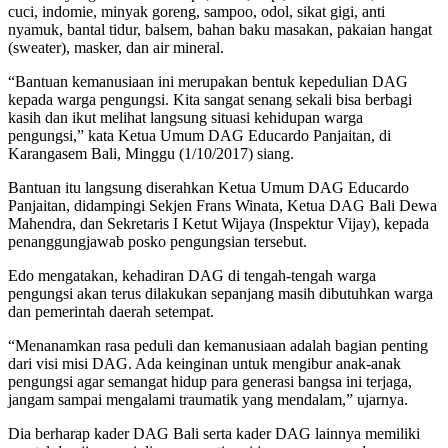
cuci, indomie, minyak goreng, sampoo, odol, sikat gigi, anti
nyamuk, bantal tidur, balsem, bahan baku masakan, pakaian hangat
(sweater), masker, dan air mineral.
“Bantuan kemanusiaan ini merupakan bentuk kepedulian DAG
kepada warga pengungsi. Kita sangat senang sekali bisa berbagi
kasih dan ikut melihat langsung situasi kehidupan warga
pengungsi,” kata Ketua Umum DAG Educardo Panjaitan, di
Karangasem Bali, Minggu (1/10/2017) siang.
Bantuan itu langsung diserahkan Ketua Umum DAG Educardo
Panjaitan, didampingi Sekjen Frans Winata, Ketua DAG Bali Dewa
Mahendra, dan Sekretaris I Ketut Wijaya (Inspektur Vijay), kepada
penanggungjawab posko pengungsian tersebut.
Edo mengatakan, kehadiran DAG di tengah-tengah warga
pengungsi akan terus dilakukan sepanjang masih dibutuhkan warga
dan pemerintah daerah setempat.
“Menanamkan rasa peduli dan kemanusiaan adalah bagian penting
dari visi misi DAG. Ada keinginan untuk mengibur anak-anak
pengungsi agar semangat hidup para generasi bangsa ini terjaga,
jangam sampai mengalami traumatik yang mendalam,” ujarnya.
Dia berharap kader DAG Bali serta kader DAG lainnya memiliki