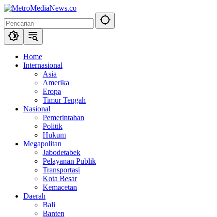
Langsung
ke
konten
Home
Internasional
Asia
Amerika
Eropa
Timur Tengah
Nasional
Pemerintahan
Politik
Hukum
Megapolitan
Jabodetabek
Pelayanan Publik
Transportasi
Kota Besar
Kemacetan
Daerah
Bali
Banten