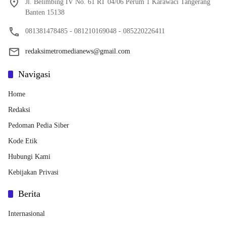
Jl. Belimbing IV No. 61 RT 04/06 Perum 1 Karawaci Tangerang
Banten 15138
081381478485 - 081210169048 - 085220226411
redaksimetromedianews@gmail.com
Navigasi
Home
Redaksi
Pedoman Pedia Siber
Kode Etik
Hubungi Kami
Kebijakan Privasi
Berita
Internasional