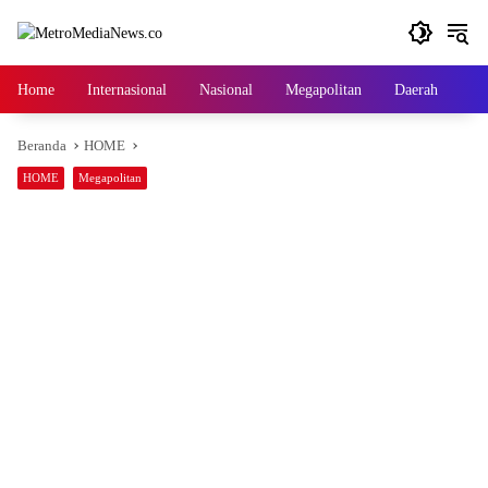
Langsung
ke
konten
Home
Internasional
Nasional
Megapolitan
Daerah
Ga
Beranda
HOME
HOME
Megapolitan