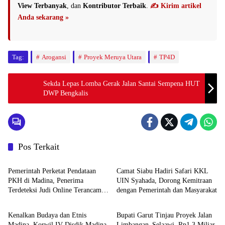
View Terbanyak
, dan
Kontributor Terbaik
.
✍️ Kirim artikel
Anda sekarang »
Tag:
Arogansi
Proyek Meruya Utara
TP4D
Sekda Lepas Lomba Gerak Jalan Santai Sempena HUT
DWP Bengkalis
Pos Terkait
HOME
HOME
Pemerintah Perketat Pendataan
Camat Siabu Hadiri Safari KKL
PKH di Madina, Penerima
UIN Syahada, Dorong Kemitraan
Terdeteksi Judi Online Terancam
dengan Pemerintah dan Masyarakat
Daerah
Daerah
Dicoret
Kenalkan Budaya dan Etnis
Bupati Garut Tinjau Proyek Jalan
Madina, Korwil IV Disdik Madina
Limbangan–Selaawi, Rp1,3 Miliar