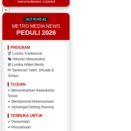
metromedianews.co/peduli
×
HUT RI KE-81
METRO MEDIA NEWS
PEDULI 2026
PROGRAM
🏆 Lomba Tradisional
🎭 Hiburan Masyarakat
📰 Lomba Artikel Berita
🤲 Santunan Yatim, Dhuafa &
Jompo
TUJUAN
✔ Menumbuhkan Kepedulian
Sosial
✔ Mempererat Kebersamaan
✔ Semangat Gotong Royong
TERBUKA UNTUK
✔ Pemerintah
✔ Perusahaan