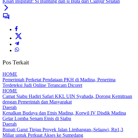
Kisah Inspiratif: Si Buntung dan si Buta dari Cianjur Selatan
Pos Terkait
HOME
Pemerintah Perketat Pendataan PKH di Madina, Penerima
Terdeteksi Judi Online Terancam Dicoret
HOME
Camat Siabu Hadiri Safari KKL UIN Syahada, Dorong Kemitraan
dengan Pemerintah dan Masyarakat
Daerah
Kenalkan Budaya dan Etnis Madina, Korwil IV Disdik Madina
Gelar Lomba Senam Etnis di Siabu
Daerah
Bupati Garut Tinjau Proyek Jalan Limbangan–Selaawi, Rp1,3
Miliar untuk Perkuat Akses ke Sumedang