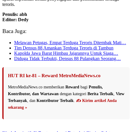
teroris.
Penulis: abh
Editor: Dedy
Baca Juga:
Melawan Petugas, Empat Terduga Teroris Ditembak Mati…
Tim Densus 88 Amankan Terduga Teroris di Tambun
Kapolda Jawa Barat Himbau Jajarannya Untuk Siaga…
Diduga Tidak Terbukti, Densus 88 Pulangkan Seorang…
HUT RI ke-81 – Reward MetroMediaNews.co
MetroMediaNews.co memberikan
Reward
bagi
Penulis,
Kontributor, dan Wartawan
dengan kategori
Berita Terbaik
,
View
Terbanyak
, dan
Kontributor Terbaik
.
✍️ Kirim artikel Anda
sekarang »