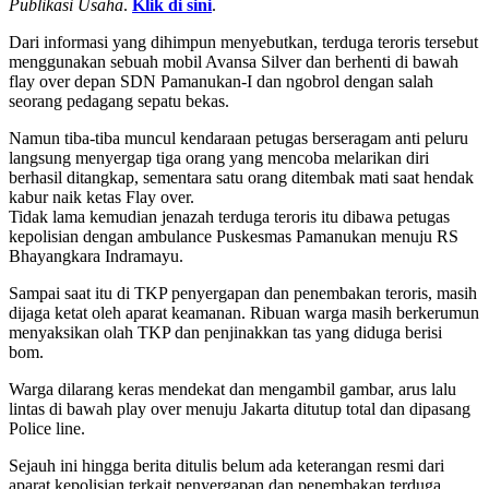
Publikasi Usaha
.
Klik di sini
.
Dari informasi yang dihimpun menyebutkan, terduga teroris tersebut
menggunakan sebuah mobil Avansa Silver dan berhenti di bawah
flay over depan SDN Pamanukan-I dan ngobrol dengan salah
seorang pedagang sepatu bekas.
Namun tiba-tiba muncul kendaraan petugas berseragam anti peluru
langsung menyergap tiga orang yang mencoba melarikan diri
berhasil ditangkap, sementara satu orang ditembak mati saat hendak
kabur naik ketas Flay over.
Tidak lama kemudian jenazah terduga teroris itu dibawa petugas
kepolisian dengan ambulance Puskesmas Pamanukan menuju RS
Bhayangkara Indramayu.
Sampai saat itu di TKP penyergapan dan penembakan teroris, masih
dijaga ketat oleh aparat keamanan. Ribuan warga masih berkerumun
menyaksikan olah TKP dan penjinakkan tas yang diduga berisi
bom.
Warga dilarang keras mendekat dan mengambil gambar, arus lalu
lintas di bawah play over menuju Jakarta ditutup total dan dipasang
Police line.
Sejauh ini hingga berita ditulis belum ada keterangan resmi dari
aparat kepolisian terkait penyergapan dan penembakan terduga