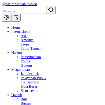
Langsung
ke
konten
Home
Internasional
Asia
Amerika
Eropa
Timur Tengah
Nasional
Pemerintahan
Politik
Hukum
Megapolitan
Jabodetabek
Pelayanan Publik
Transportasi
Kota Besar
Kemacetan
Daerah
Bali
Banten