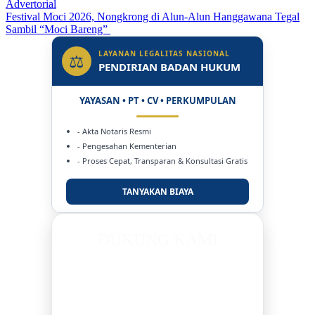
Advertorial
Festival Moci 2026, Nongkrong di Alun-Alun Hanggawana Tegal
Sambil “Moci Bareng”
LAYANAN LEGALITAS NASIONAL
⚖
PENDIRIAN BADAN HUKUM
YAYASAN • PT • CV • PERKUMPULAN
- Akta Notaris Resmi
- Pengesahan Kementerian
- Proses Cepat, Transparan & Konsultasi Gratis
TANYAKAN BIAYA
DUKUNG KAMI
BERSAMA METROMEDIANEWS.CO
MEDIA INFORMASI TERPERCAYA