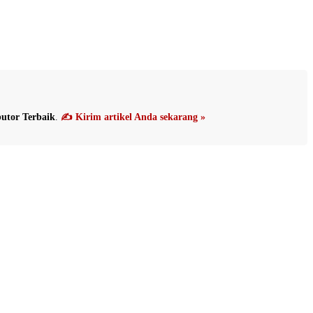
utor Terbaik
.
✍️ Kirim artikel Anda sekarang »