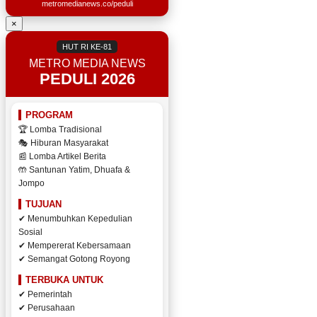
metromedianews.co/peduli
×
HUT RI KE-81
METRO MEDIA NEWS
PEDULI 2026
PROGRAM
🏆 Lomba Tradisional
🎭 Hiburan Masyarakat
📰 Lomba Artikel Berita
🤲 Santunan Yatim, Dhuafa &
Jompo
TUJUAN
✔ Menumbuhkan Kepedulian
Sosial
✔ Mempererat Kebersamaan
✔ Semangat Gotong Royong
TERBUKA UNTUK
✔ Pemerintah
✔ Perusahaan