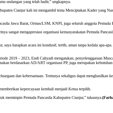
amu undangan yang telah hadir,” ungkapnya.
en Cianjur kali ini mengambil tema Menciptakan Kader yang Nasiona
asila Jawa Barat, Ormas/LSM, KNPI, juga seluruh anggota Pemuda Pa
nya sangat mengapresiasi organisasi kemasyarakatan Pemuda Pancasi
saya harapkan acara ini kondusif, tertib, aman tanpa kedala apa-apa
iode 2019 – 2023, Endi Cahyadi mengatakan, penyelenggaraan Muscab
aksanakan berdasarkan AD/ART organisasi PP, juga merupakan kebutuh
eluargaan dan kebersamaan. Tentunya sekaligus dapat menghasilkan ke
memberikan kepercayaan kembali menjadi Ketua terpilih.
ntuk memimpin Pemuda Pancasila Kabupaten Cianjur,” tukasnya.
(Farh