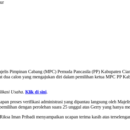
ur
jelis Pimpinan Cabang (MPC) Pemuda Pancasila (PP) Kabupaten Cianju
pat dua calon yang mengajukan diri dalam pemilihan ketua MPC PP Ka
likasi Usaha
.
Klik di sini
.
tahapan proses verifikasi administrasi yang dipantau langsung oleh Ma
emilihan dengan perolehan suara 25 unggul atas Gerry yang hanya mem
a Iman Pribadi menyampaikan ucapan terima kasih atas terselengaranya