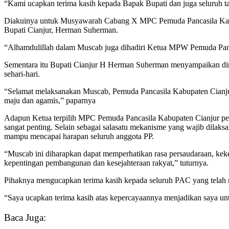
“Kami ucapkan terima kasih kepada Bapak Bupati dan juga seluruh t
Diakuinya untuk Musyawarah Cabang X MPC Pemuda Pancasila Kabupat
Bupati Cianjur, Herman Suherman.
“Alhamdulillah dalam Muscab juga dihadiri Ketua MPW Pemuda Panc
Sementara itu Bupati Cianjur H Herman Suherman menyampaikan diri
sehari-hari.
“Selamat melaksanakan Muscab, Pemuda Pancasila Kabupaten Cianjur, 
maju dan agamis,” paparnya
Adapun Ketua terpilih MPC Pemuda Pancasila Kabupaten Cianjur per
sangat penting. Selain sebagai salasatu mekanisme yang wajib dil
mampu mencapai harapan seluruh anggota PP.
“Muscab ini diharapkan dapat memperhatikan rasa persaudaraan, kek
kepentingan pembangunan dan kesejahteraan rakyat,” tuturnya.
Pihaknya mengucapkan terima kasih kepada seluruh PAC yang telah 
“Saya ucapkan terima kasih atas kepercayaannya menjadikan saya u
Baca Juga: