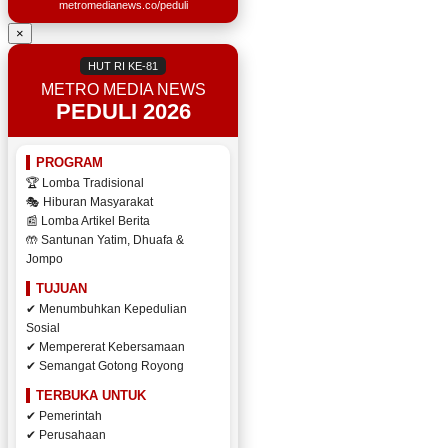
metromedianews.co/peduli
×
HUT RI KE-81
METRO MEDIA NEWS
PEDULI 2026
PROGRAM
🏆 Lomba Tradisional
🎭 Hiburan Masyarakat
📰 Lomba Artikel Berita
🤲 Santunan Yatim, Dhuafa &
Jompo
TUJUAN
✔ Menumbuhkan Kepedulian
Sosial
✔ Mempererat Kebersamaan
✔ Semangat Gotong Royong
TERBUKA UNTUK
✔ Pemerintah
✔ Perusahaan