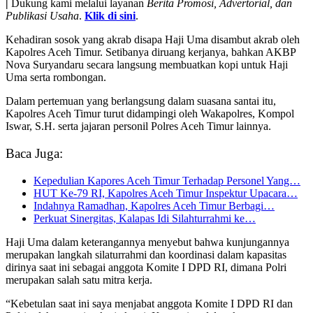
|
Dukung kami melalui layanan
Berita Promosi, Advertorial, dan
Publikasi Usaha
.
Klik di sini
.
Kehadiran sosok yang akrab disapa Haji Uma disambut akrab oleh
Kapolres Aceh Timur. Setibanya diruang kerjanya, bahkan AKBP
Nova Suryandaru secara langsung membuatkan kopi untuk Haji
Uma serta rombongan.
Dalam pertemuan yang berlangsung dalam suasana santai itu,
Kapolres Aceh Timur turut didampingi oleh Wakapolres, Kompol
Iswar, S.H. serta jajaran personil Polres Aceh Timur lainnya.
Baca Juga:
Kepedulian Kapores Aceh Timur Terhadap Personel Yang…
HUT Ke-79 RI, Kapolres Aceh Timur Inspektur Upacara…
Indahnya Ramadhan, Kapolres Aceh Timur Berbagi…
Perkuat Sinergitas, Kalapas Idi Silahturrahmi ke…
Haji Uma dalam keterangannya menyebut bahwa kunjungannya
merupakan langkah silaturrahmi dan koordinasi dalam kapasitas
dirinya saat ini sebagai anggota Komite I DPD RI, dimana Polri
merupakan salah satu mitra kerja.
“Kebetulan saat ini saya menjabat anggota Komite I DPD RI dan