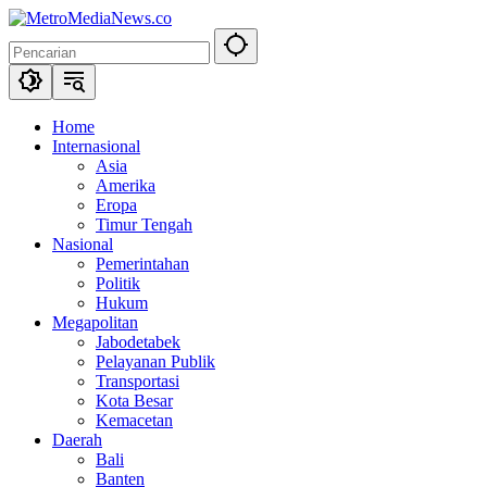
Langsung
ke
konten
Home
Internasional
Asia
Amerika
Eropa
Timur Tengah
Nasional
Pemerintahan
Politik
Hukum
Megapolitan
Jabodetabek
Pelayanan Publik
Transportasi
Kota Besar
Kemacetan
Daerah
Bali
Banten