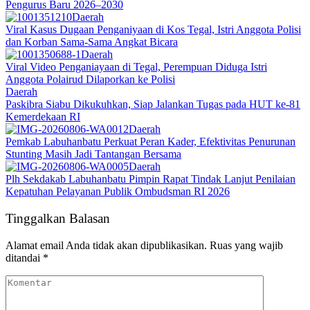
Pengurus Baru 2026–2030
Daerah
Viral Kasus Dugaan Penganiyaan di Kos Tegal, Istri Anggota Polisi
dan Korban Sama-Sama Angkat Bicara
Daerah
Viral Video Penganiayaan di Tegal, Perempuan Diduga Istri
Anggota Polairud Dilaporkan ke Polisi
Daerah
Paskibra Siabu Dikukuhkan, Siap Jalankan Tugas pada HUT ke-81
Kemerdekaan RI
Daerah
Pemkab Labuhanbatu Perkuat Peran Kader, Efektivitas Penurunan
Stunting Masih Jadi Tantangan Bersama
Daerah
Plh Sekdakab Labuhanbatu Pimpin Rapat Tindak Lanjut Penilaian
Kepatuhan Pelayanan Publik Ombudsman RI 2026
Tinggalkan Balasan
Alamat email Anda tidak akan dipublikasikan.
Ruas yang wajib
ditandai
*