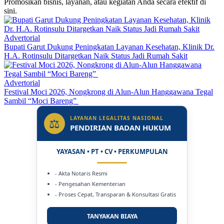
Promosikan bisnis, layanan, atau kegiatan Anda secara efektif di
sini.
Advertorial
Bupati Garut Dukung Peningkatan Layanan Kesehatan, Klinik Dr.
H.A. Rotinsulu Ditargetkan Naik Status Jadi Rumah Sakit
Advertorial
Festival Moci 2026, Nongkrong di Alun-Alun Hanggawana Tegal
Sambil “Moci Bareng”
LAYANAN LEGALITAS NASIONAL
⚖
PENDIRIAN BADAN HUKUM
YAYASAN • PT • CV • PERKUMPULAN
- Akta Notaris Resmi
- Pengesahan Kementerian
- Proses Cepat, Transparan & Konsultasi Gratis
TANYAKAN BIAYA