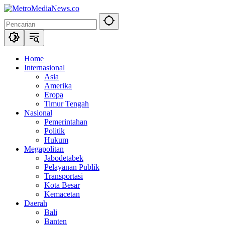
Langsung
ke
konten
Home
Internasional
Asia
Amerika
Eropa
Timur Tengah
Nasional
Pemerintahan
Politik
Hukum
Megapolitan
Jabodetabek
Pelayanan Publik
Transportasi
Kota Besar
Kemacetan
Daerah
Bali
Banten