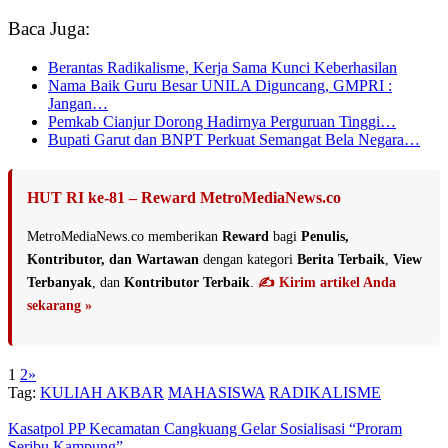
Baca Juga:
Berantas Radikalisme, Kerja Sama Kunci Keberhasilan
Nama Baik Guru Besar UNILA Diguncang, GMPRI :
Jangan…
Pemkab Cianjur Dorong Hadirnya Perguruan Tinggi…
Bupati Garut dan BNPT Perkuat Semangat Bela Negara…
HUT RI ke-81 – Reward MetroMediaNews.co
MetroMediaNews.co memberikan
Reward
bagi
Penulis,
Kontributor, dan Wartawan
dengan kategori
Berita Terbaik
,
View
Terbanyak
, dan
Kontributor Terbaik
.
✍️ Kirim artikel Anda
sekarang »
1
2
»
Tag:
KULIAH AKBAR
MAHASISWA
RADIKALISME
Kasatpol PP Kecamatan Cangkuang Gelar Sosialisasi “Proram
Seribu Kampung”