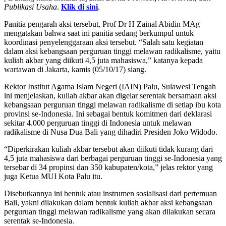
Publikasi Usaha
.
Klik di sini
.
Panitia pengarah aksi tersebut, Prof Dr H Zainal Abidin MAg
mengatakan bahwa saat ini panitia sedang berkumpul untuk
koordinasi penyelenggaraan aksi tersebut. “Salah satu kegiatan
dalam aksi kebangsaan perguruan tinggi melawan radikalisme, yaitu
kuliah akbar yang diikuti 4,5 juta mahasiswa,” katanya kepada
wartawan di Jakarta, kamis (05/10/17) siang.
Rektor Institut Agama Islam Negeri (IAIN) Palu, Sulawesi Tengah
ini menjelaskan, kuliah akbar akan digelar serentak bersamaan aksi
kebangsaan perguruan tinggi melawan radikalisme di setiap ibu kota
provinsi se-Indonesia. Ini sebagai bentuk komitmen dari deklarasi
sekitar 4.000 perguruan tinggi di Indonesia untuk melawan
radikalisme di Nusa Dua Bali yang dihadiri Presiden Joko Widodo.
“Diperkirakan kuliah akbar tersebut akan diikuti tidak kurang dari
4,5 juta mahasiswa dari berbagai perguruan tinggi se-Indonesia yang
tersebar di 34 propinsi dan 350 kabupaten/kota,” jelas rektor yang
juga Ketua MUI Kota Palu itu.
Disebutkannya ini bentuk atau instrumen sosialisasi dari pertemuan
Bali, yakni dilakukan dalam bentuk kuliah akbar aksi kebangsaan
perguruan tinggi melawan radikalisme yang akan dilakukan secara
serentak se-Indonesia.