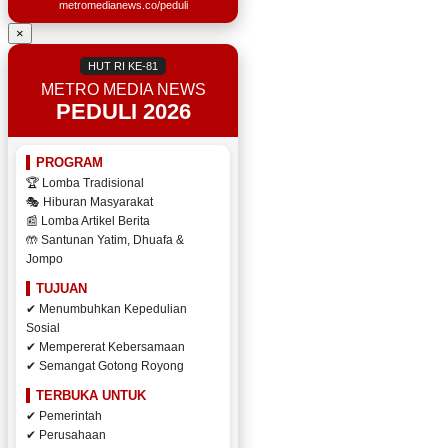
metromedianews.co/peduli
×
HUT RI KE-81
METRO MEDIA NEWS
PEDULI 2026
PROGRAM
🏆 Lomba Tradisional
🎭 Hiburan Masyarakat
📰 Lomba Artikel Berita
🤲 Santunan Yatim, Dhuafa &
Jompo
TUJUAN
✔ Menumbuhkan Kepedulian
Sosial
✔ Mempererat Kebersamaan
✔ Semangat Gotong Royong
TERBUKA UNTUK
✔ Pemerintah
✔ Perusahaan