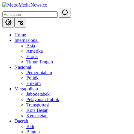
Langsung
ke
konten
Home
Internasional
Asia
Amerika
Eropa
Timur Tengah
Nasional
Pemerintahan
Politik
Hukum
Megapolitan
Jabodetabek
Pelayanan Publik
Transportasi
Kota Besar
Kemacetan
Daerah
Bali
Banten