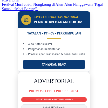
Advertorial
Festival Moci 2026, Nongkrong di Alun-Alun Hanggawana Tegal
Sambil “Moci Bareng”
LAYANAN LEGALITAS NASIONAL
⚖
PENDIRIAN BADAN HUKUM
YAYASAN • PT • CV • PERKUMPULAN
- Akta Notaris Resmi
- Pengesahan Kementerian
- Proses Cepat, Transparan & Konsultasi Gratis
TANYAKAN BIAYA
DUKUNG KAMI
BERSAMA METROMEDIANEWS.CO
MEDIA INFORMASI TERPERCAYA
Publikasi Kegiatan