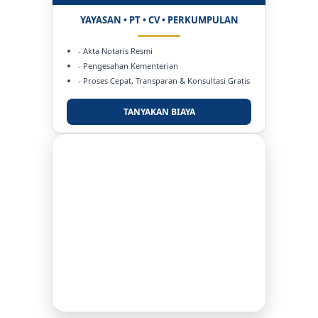
YAYASAN • PT • CV • PERKUMPULAN
- Akta Notaris Resmi
- Pengesahan Kementerian
- Proses Cepat, Transparan & Konsultasi Gratis
TANYAKAN BIAYA
DUKUNG KAMI
BERSAMA METROMEDIANEWS.CO
MEDIA INFORMASI TERPERCAYA
Publikasi Kegiatan
Berita Promosi
Tingkatkan Branding Anda
INFO SELENGKAPNYA