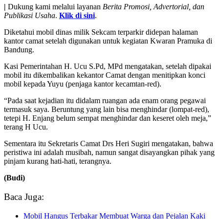
|
Dukung kami melalui layanan
Berita Promosi, Advertorial, dan
Publikasi Usaha
.
Klik di sini
.
Diketahui mobil dinas milik Sekcam terparkir didepan halaman
kantor camat setelah digunakan untuk kegiatan Kwaran Pramuka di
Bandung.
Kasi Pemerintahan H. Ucu S.Pd, MPd mengatakan, setelah dipakai
mobil itu dikembalikan kekantor Camat dengan menitipkan konci
mobil kepada Yuyu (penjaga kantor kecamtan-red).
“Pada saat kejadian itu didalam ruangan ada enam orang pegawai
termasuk saya. Beruntung yang lain bisa menghindar (lompat-red),
tetepi H. Enjang belum sempat menghindar dan keseret oleh meja,”
terang H Ucu.
Sementara itu Sekretaris Camat Drs Heri Sugiri mengatakan, bahwa
peristiwa ini adalah musibah, namun sangat disayangkan pihak yang
pinjam kurang hati-hati, terangnya.
(Budi)
Baca Juga:
Mobil Hangus Terbakar Membuat Warga dan Pejalan Kaki