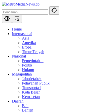
Langsung
ke
konten
Home
Internasional
Asia
Amerika
Eropa
Timur Tengah
Nasional
Pemerintahan
Politik
Hukum
Megapolitan
Jabodetabek
Pelayanan Publik
Transportasi
Kota Besar
Kemacetan
Daerah
Bali
Banten