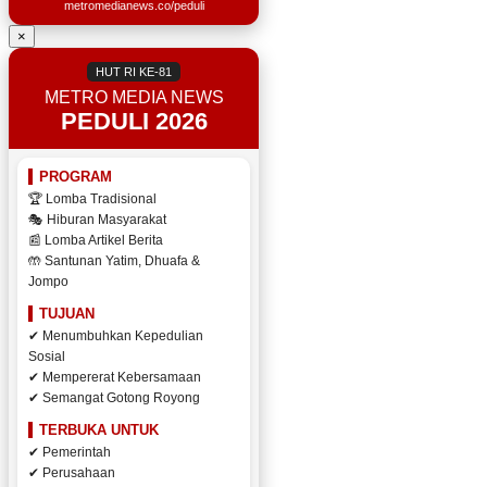
metromedianews.co/peduli
×
HUT RI KE-81
METRO MEDIA NEWS
PEDULI 2026
PROGRAM
🏆 Lomba Tradisional
🎭 Hiburan Masyarakat
📰 Lomba Artikel Berita
🤲 Santunan Yatim, Dhuafa &
Jompo
TUJUAN
✔ Menumbuhkan Kepedulian
Sosial
✔ Mempererat Kebersamaan
✔ Semangat Gotong Royong
TERBUKA UNTUK
✔ Pemerintah
✔ Perusahaan