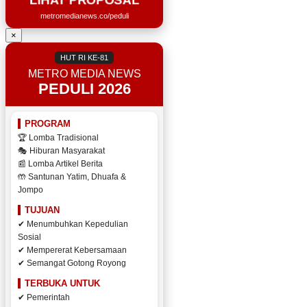
metromedianews.co/peduli
×
HUT RI KE-81
METRO MEDIA NEWS
PEDULI 2026
PROGRAM
🏆 Lomba Tradisional
🎭 Hiburan Masyarakat
📰 Lomba Artikel Berita
🤲 Santunan Yatim, Dhuafa &
Jompo
TUJUAN
✔ Menumbuhkan Kepedulian
Sosial
✔ Mempererat Kebersamaan
✔ Semangat Gotong Royong
TERBUKA UNTUK
✔ Pemerintah