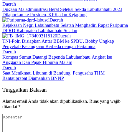
Daerah
Dugaan Maladministrasi Berat Seleksi Sekda Labuhanbatu 2023
Dilaporkan ke Presiden, KPK, dan Kejagung
Daerah
Kejaksaan Negri Labuhanbatu Selatan Menghadiri Rapat Paripurna
DPRD Kabupaten Labuhanbatu Selatan
Daerah
TNI-Polri Disiapkan Antar BBM ke SPBU, Bobby Ungkap
Penyebab Kelangkaan Berbeda dengan Pertamina
Daerah
Kompas Sumut Datangi Bapenda Labuhanbatu,Angkat Isu
Anggaran Dan Pajak Hiburan Malam
Daerah
Saat Menikmati Liburan di Bandung, Pengusaha THM
Rantauprapat Diamankan BNNP
Tinggalkan Balasan
Alamat email Anda tidak akan dipublikasikan.
Ruas yang wajib
ditandai
*