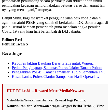
pembatasan penumpang secara persuasip dan ddukatif dan untuk
penindakan kedepan nanti di lakukan petugas Serse dan aparat lain
nya yang menangani,” ucapnya.
Lanjut Suhli, bagi masyarakat pengguna jalan baik roda 2 dan 4
agar mematuhi PSBB yang sudah di berlakukan DKI Jakarta agar di
patuhi sesuai harapan pemerintah guna menekan angka penular
Covid-19 yang kian hari bertambah di DkI Jakarta.
Editor: Red
Penulis: Iwan S
Baca Juga:
Kapolres Jaktim Bagikan Beras Gratis untuk Warga…
Peduli Penghijauan, Satlantas Polres Jaktim Tanam Pohon
Penegakkan PSBB, Camat Tamansari Tutup Sementara 14…
Kasat Lantas Polres Cianjur Sampaikan Hasil Operasi…
HUT RI ke-81 – Reward MetroMediaNews.co
MetroMediaNews.co memberikan
Reward
bagi
Penulis,
Kontributor, dan Wartawan
dengan kategori
Berita Terbaik
,
View