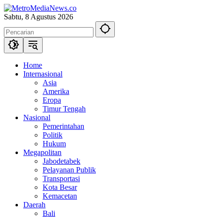
Langsung
ke
Sabtu, 8 Agustus 2026
konten
Home
Internasional
Asia
Amerika
Eropa
Timur Tengah
Nasional
Pemerintahan
Politik
Hukum
Megapolitan
Jabodetabek
Pelayanan Publik
Transportasi
Kota Besar
Kemacetan
Daerah
Bali