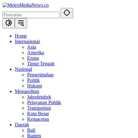
Langsung
ke
konten
Home
Internasional
Asia
Amerika
Eropa
Timur Tengah
Nasional
Pemerintahan
Politik
Hukum
Megapolitan
Jabodetabek
Pelayanan Publik
Transportasi
Kota Besar
Kemacetan
Daerah
Bali
Banten