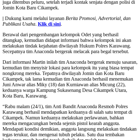
juga ditembus peluru, setelah terjadi kontak senjata dengan polisi di
Jomin Kota Baru Cikampek.
|
Dukung kami melalui layanan
Berita Promosi, Advertorial, dan
Publikasi Usaha
.
Klik di sini
.
Berawal dari pengembangan kelompok Odet yang berhasil
ditangkap, kemudian didapat informasi bahwa kelompok ini akan
melakukan tindak kejahatan diwilayah Hukum Polres Karawang.
Secepatnya tim Anaconda bergerak melacak para begal tersebut.
Dari informasi Martin inilah tim Anaconda bergerak menuju sasaran,
kemudian tim menyisir lokasi para kelompok itu yang biasa tempat
nongkrong mereka. Tepatnya diwilayah Jomin dan Kota Baru
Cikampek, tak lama kemudian tim Anaconda berhasil menemukan
Juni Anwar alias Miky (18) dan Kurniawan alias Micung (22),
keduanya warga Kampung Sukasenang Desa Cikampek Utara,
Kota Baru, Karawang.
“Rabu malam (24/1), tim Anti Bandit Anaconda Resmob Polres
Karawang berhasil mendapatkan keduanya di salah satu tempat di
Cikampek. Namun keduanya melakukan perlawanan, bahkan
mereka mengacungkan benda sejenis pistol kearah anggota.
Mendapati kondisi demikian, anggota langsung melakukan tindakan
tegas terukur, dan mengenai tubuh pelaku. Satu dua tembakan