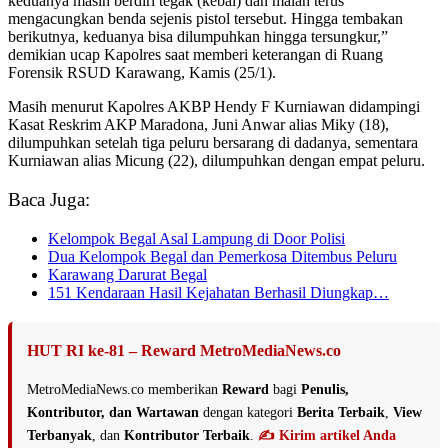
keduanya masih berdiri tegak (kebal) dan malah terus
mengacungkan benda sejenis pistol tersebut. Hingga tembakan
berikutnya, keduanya bisa dilumpuhkan hingga tersungkur,”
demikian ucap Kapolres saat memberi keterangan di Ruang
Forensik RSUD Karawang, Kamis (25/1).
Masih menurut Kapolres AKBP Hendy F Kurniawan didampingi
Kasat Reskrim AKP Maradona, Juni Anwar alias Miky (18),
dilumpuhkan setelah tiga peluru bersarang di dadanya, sementara
Kurniawan alias Micung (22), dilumpuhkan dengan empat peluru.
Baca Juga:
Kelompok Begal Asal Lampung di Door Polisi
Dua Kelompok Begal dan Pemerkosa Ditembus Peluru
Karawang Darurat Begal
151 Kendaraan Hasil Kejahatan Berhasil Diungkap…
HUT RI ke-81 – Reward MetroMediaNews.co
MetroMediaNews.co memberikan
Reward
bagi
Penulis,
Kontributor, dan Wartawan
dengan kategori
Berita Terbaik
,
View
Terbanyak
, dan
Kontributor Terbaik
.
✍️ Kirim artikel Anda