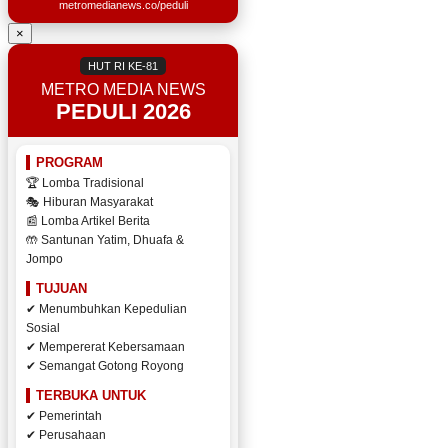
metromedianews.co/peduli
×
HUT RI KE-81
METRO MEDIA NEWS
PEDULI 2026
PROGRAM
🏆 Lomba Tradisional
🎭 Hiburan Masyarakat
📰 Lomba Artikel Berita
🤲 Santunan Yatim, Dhuafa &
Jompo
TUJUAN
✔ Menumbuhkan Kepedulian
Sosial
✔ Mempererat Kebersamaan
✔ Semangat Gotong Royong
TERBUKA UNTUK
✔ Pemerintah
✔ Perusahaan