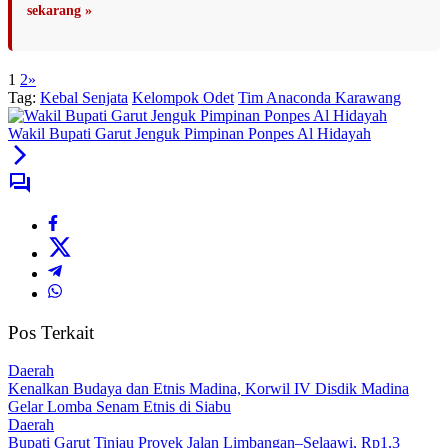
sekarang »
1
2
»
Tag:
Kebal Senjata
Kelompok Odet
Tim Anaconda Karawang
Wakil Bupati Garut Jenguk Pimpinan Ponpes Al Hidayah
Pos Terkait
Daerah
Kenalkan Budaya dan Etnis Madina, Korwil IV Disdik Madina
Gelar Lomba Senam Etnis di Siabu
Daerah
Bupati Garut Tinjau Proyek Jalan Limbangan–Selaawi, Rp1,3