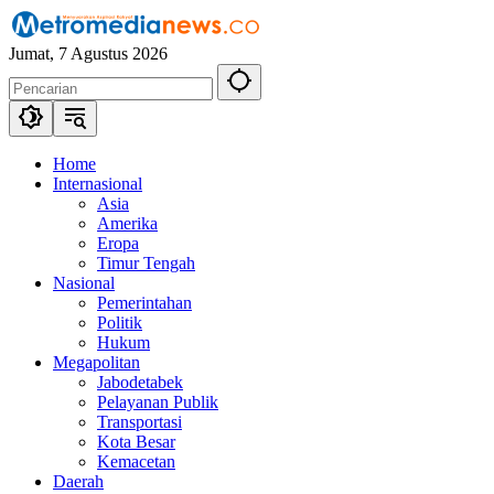
Langsung
ke
Jumat, 7 Agustus 2026
konten
Home
Internasional
Asia
Amerika
Eropa
Timur Tengah
Nasional
Pemerintahan
Politik
Hukum
Megapolitan
Jabodetabek
Pelayanan Publik
Transportasi
Kota Besar
Kemacetan
Daerah