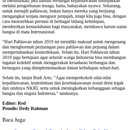
Ia menuturkan, jika dahulu semangat kepahlawanan ditunjukkan
melalui pengorbanan tenaga, harta, bahayakan nyawa. Sekarang,
untuk menajdi pahlawan, bukan hanya mereka yang berjuang
mengangkat senjata mengusir penjajah, tetapi kita juga bisa, dengan
cara menorehkan prestasi di berbagai bidang kehidupan,
memberikan kemaslahatan bagi masyarakat, membawa harum nama
bangsa di mata Internasional.
“Hari Pahlawan tahun 2019 ini memiliki maksud untuk mengenang
dan menghormati perjuangan para pahlawan dan pejuang dalam
mempertahankan kemerdekaan. Selain itu, Hari Pahlawan tahun
2019 juga bertujuan agar seluruh warga Indonesia bisa membangun
ingatan kolektif untuk menggerakan kesadaran berbangsa dan
bernegara yang diimplementasikan dalam kehidupan sehari-hari.
Selain itu, lanjut Budi Arto, “Agar memperkokoh nilai-nilai
kepahlawanan, keperintisan dan kesetiakawanan sosial demi tegak
dan utuhnya NKRI, serta untuk meningkatkan kebanggaan sebagai
bangsa dan negara Indonesia,” tandasnya.
Editor: Red
Penulis: Dedy Rahman
Baca Juga: