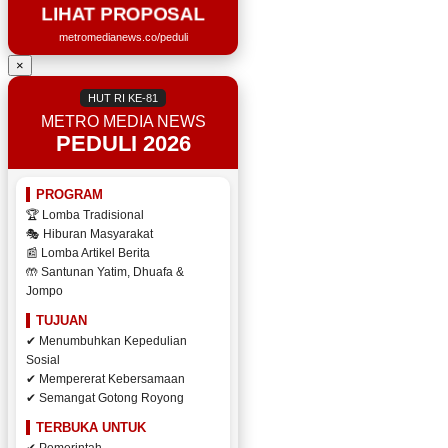
LIHAT PROPOSAL
metromedianews.co/peduli
×
HUT RI KE-81
METRO MEDIA NEWS
PEDULI 2026
PROGRAM
🏆 Lomba Tradisional
🎭 Hiburan Masyarakat
📰 Lomba Artikel Berita
🤲 Santunan Yatim, Dhuafa &
Jompo
TUJUAN
✔ Menumbuhkan Kepedulian
Sosial
✔ Mempererat Kebersamaan
✔ Semangat Gotong Royong
TERBUKA UNTUK