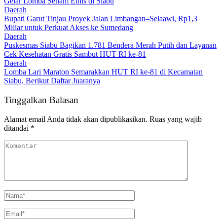
Gelar Lomba Senam Etnis di Siabu
Daerah
Bupati Garut Tinjau Proyek Jalan Limbangan–Selaawi, Rp1,3
Miliar untuk Perkuat Akses ke Sumedang
Daerah
Puskesmas Siabu Bagikan 1.781 Bendera Merah Putih dan Layanan
Cek Kesehatan Gratis Sambut HUT RI ke-81
Daerah
Lomba Lari Maraton Semarakkan HUT RI ke-81 di Kecamatan
Siabu, Berikut Daftar Juaranya
Tinggalkan Balasan
Alamat email Anda tidak akan dipublikasikan.
Ruas yang wajib
ditandai
*