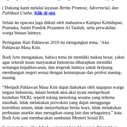
|
Dukung kami melalui layanan
Berita Promosi, Advertorial, dan
Publikasi Usaha
.
Klik di sini
.
Selain itu upacara juga diikuti oleh mahasiswa Kampus Kehidupan,
Pramuka, Santri Pondok Pesantren At Taubah, serta perwakilan
warga binaan lainnya.
Peringatan Hari Pahlawan 2019 ini mengangkat tema, ‘Aku
Pahlawan Masa Kini.
Budi Arto mengatakan, bahwa tema ini memiliki makna besar, yakni
agar seluruh insan masyarakat Indonesia diharapkan memiliki
semangat kepahlawanan, dan tergerak hatinya untuk berjuang
membangun negeri sesuai dengan kemampuan dan profesi masing-
masing.
“Menjadi Pahlawan Masa Kini dapat diakukan oleh siapapun warga
negara Indonesia, dalam bentuk aksi-aksi nyata memperkuat
keutuhan NKRI, seperti tolong menolong sesama yang terkena
musibah, tidak melakukan provokasi yang dapat menggangu
ketertiban umum, tidak menyebarkan berita hoax, tidak melakukan
perbuatan anarkis atau merugikan orang lain dan sebagainya,” kata
Budi Arto saat membacakan sambutan Menteri Sosial RI.