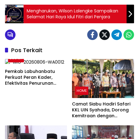
Mengharukan, Wilson Lalengke Sampaikan
Selamat Hari Raya Idul Fitri dari Penjara
Pos Terkait
Daerah
Pemkab Labuhanbatu
Perkuat Peran Kader,
Efektivitas Penurunan
Stunting Masih Jadi
HOME
Tantangan Bersama
Camat Siabu Hadiri Safari
KKL UIN Syahada, Dorong
Kemitraan dengan
Pemerintah dan
Masyarakat