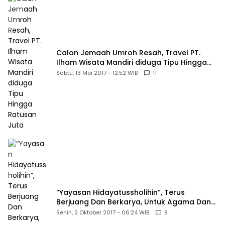
Calon Jemaah Umroh Resah, Travel PT.
Ilham Wisata Mandiri diduga Tipu Hingga
Ratusan Juta
Sabtu, 13 Mei 2017 - 12:52 WIB
11
“Yayasan Hidayatussholihin”, Terus
Berjuang Dan Berkarya, Untuk Agama Dan
Bangsa
Senin, 2 Oktober 2017 - 06:24 WIB
8