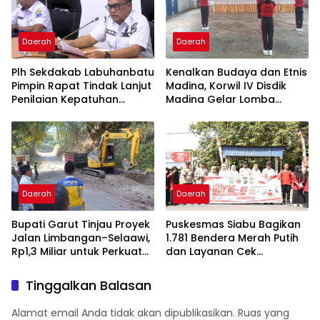
Daerah
Daerah
Plh Sekdakab Labuhanbatu
Kenalkan Budaya dan Etnis
Pimpin Rapat Tindak Lanjut
Madina, Korwil IV Disdik
Penilaian Kepatuhan
Madina Gelar Lomba
Pelayanan Publik
Senam Etnis di Siabu
Ombudsman RI 2026
Daerah
Daerah
Bupati Garut Tinjau Proyek
Puskesmas Siabu Bagikan
Jalan Limbangan–Selaawi,
1.781 Bendera Merah Putih
Rp1,3 Miliar untuk Perkuat
dan Layanan Cek
Akses ke Sumedang
Kesehatan Gratis Sambut
HUT RI ke-81
Tinggalkan Balasan
Alamat email Anda tidak akan dipublikasikan.
Ruas yang