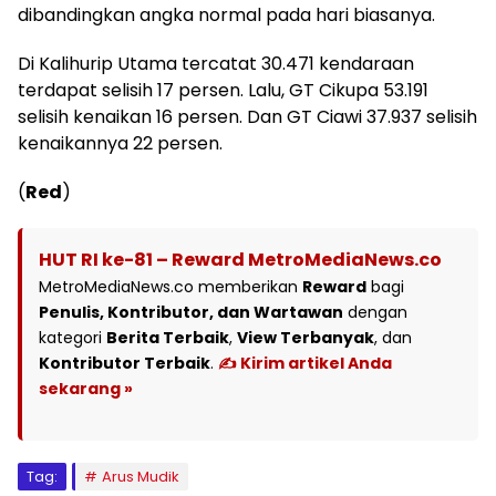
dibandingkan angka normal pada hari biasanya.
Di Kalihurip Utama tercatat 30.471 kendaraan
terdapat selisih 17 persen. Lalu, GT Cikupa 53.191
selisih kenaikan 16 persen. Dan GT Ciawi 37.937 selisih
kenaikannya 22 persen.
(
Red
)
HUT RI ke-81 – Reward MetroMediaNews.co
MetroMediaNews.co memberikan
Reward
bagi
Penulis, Kontributor, dan Wartawan
dengan
kategori
Berita Terbaik
,
View Terbanyak
, dan
Kontributor Terbaik
.
✍️ Kirim artikel Anda
sekarang »
Tag:
Arus Mudik