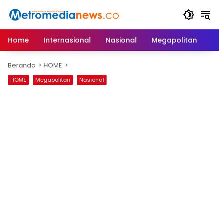
Langsung
ke
konten
Home
Internasional
Nasional
Megapolitan
D
Beranda
HOME
HOME
Megapolitan
Nasional