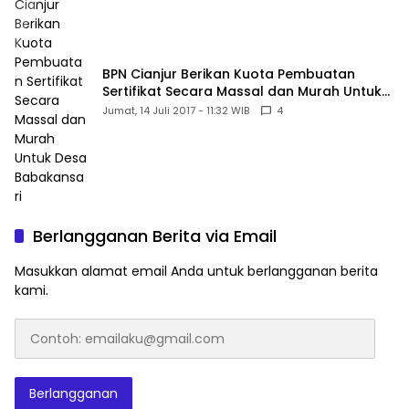
BPN Cianjur Berikan Kuota Pembuatan
Sertifikat Secara Massal dan Murah Untuk
Desa Babakansari
Jumat, 14 Juli 2017 - 11:32 WIB
4
Berlangganan Berita via Email
Masukkan alamat email Anda untuk berlangganan berita
kami.
Contoh:
emailaku@gmail.com
Berlangganan