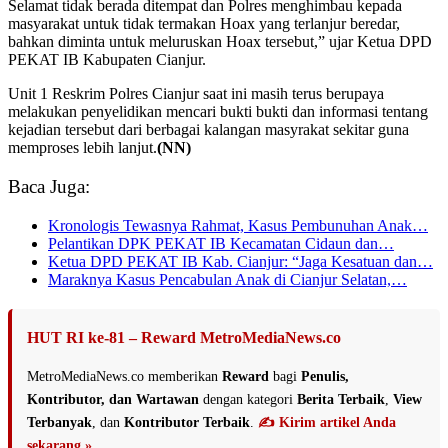
Selamat tidak berada ditempat dan Polres menghimbau kepada
masyarakat untuk tidak termakan Hoax yang terlanjur beredar,
bahkan diminta untuk meluruskan Hoax tersebut,” ujar Ketua DPD
PEKAT IB Kabupaten Cianjur.
Unit 1 Reskrim Polres Cianjur saat ini masih terus berupaya
melakukan penyelidikan mencari bukti bukti dan informasi tentang
kejadian tersebut dari berbagai kalangan masyrakat sekitar guna
memproses lebih lanjut.
(NN)
Baca Juga:
Kronologis Tewasnya Rahmat, Kasus Pembunuhan Anak…
Pelantikan DPK PEKAT IB Kecamatan Cidaun dan…
Ketua DPD PEKAT IB Kab. Cianjur: “Jaga Kesatuan dan…
Maraknya Kasus Pencabulan Anak di Cianjur Selatan,…
HUT RI ke-81 – Reward MetroMediaNews.co
MetroMediaNews.co memberikan
Reward
bagi
Penulis,
Kontributor, dan Wartawan
dengan kategori
Berita Terbaik
,
View
Terbanyak
, dan
Kontributor Terbaik
.
✍️ Kirim artikel Anda
sekarang »