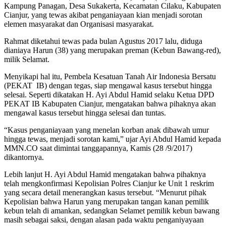
Kampung Panagan, Desa Sukakerta, Kecamatan Cilaku, Kabupaten
Cianjur, yang tewas akibat penganiayaan kian menjadi sorotan
elemen masyarakat dan Organisasi masyarakat.
Rahmat diketahui tewas pada bulan Agustus 2017 lalu, diduga
dianiaya Harun (38) yang merupakan preman (Kebun Bawang-red),
milik Selamat.
Menyikapi hal itu, Pembela Kesatuan Tanah Air Indonesia Bersatu
(PEKAT IB) dengan tegas, siap mengawal kasus tersebut hingga
selesai. Seperti dikatakan H. Ayi Abdul Hamid selaku Ketua DPD
PEKAT IB Kabupaten Cianjur, mengatakan bahwa pihaknya akan
mengawal kasus tersebut hingga selesai dan tuntas.
“Kasus penganiayaan yang menelan korban anak dibawah umur
hingga tewas, menjadi sorotan kami,” ujar Ayi Abdul Hamid kepada
MMN.CO saat dimintai tanggapannya, Kamis (28 /9/2017)
dikantornya.
Lebih lanjut H. Ayi Abdul Hamid mengatakan bahwa pihaknya
telah mengkonfirmasi Kepolisian Polres Cianjur ke Unit 1 reskrim
yang secara detail menerangkan kasus tersebut. “Menurut pihak
Kepolisian bahwa Harun yang merupakan tangan kanan pemilik
kebun telah di amankan, sedangkan Selamet pemilik kebun bawang
masih sebagai saksi, dengan alasan pada waktu penganiyayaan