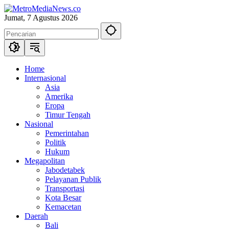
Langsung
ke
Jumat, 7 Agustus 2026
konten
Home
Internasional
Asia
Amerika
Eropa
Timur Tengah
Nasional
Pemerintahan
Politik
Hukum
Megapolitan
Jabodetabek
Pelayanan Publik
Transportasi
Kota Besar
Kemacetan
Daerah
Bali