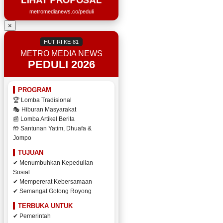
metromedianews.co/peduli
×
HUT RI KE-81
METRO MEDIA NEWS
PEDULI 2026
PROGRAM
🏆 Lomba Tradisional
🎭 Hiburan Masyarakat
📰 Lomba Artikel Berita
🤲 Santunan Yatim, Dhuafa &
Jompo
TUJUAN
✔ Menumbuhkan Kepedulian
Sosial
✔ Mempererat Kebersamaan
✔ Semangat Gotong Royong
TERBUKA UNTUK
✔ Pemerintah