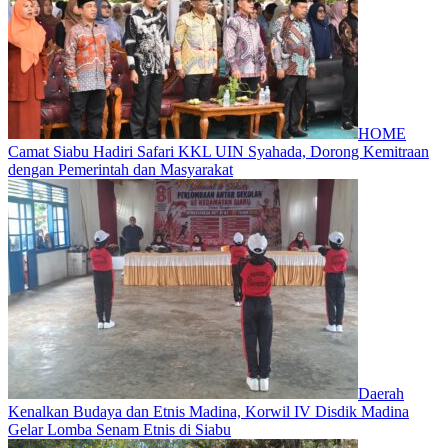
HOME
Camat Siabu Hadiri Safari KKL UIN Syahada, Dorong Kemitraan
dengan Pemerintah dan Masyarakat
Daerah
Kenalkan Budaya dan Etnis Madina, Korwil IV Disdik Madina
Gelar Lomba Senam Etnis di Siabu