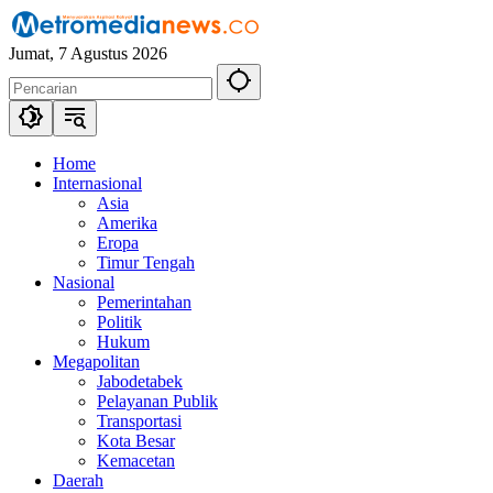
Langsung
ke
Jumat, 7 Agustus 2026
konten
Home
Internasional
Asia
Amerika
Eropa
Timur Tengah
Nasional
Pemerintahan
Politik
Hukum
Megapolitan
Jabodetabek
Pelayanan Publik
Transportasi
Kota Besar
Kemacetan
Daerah