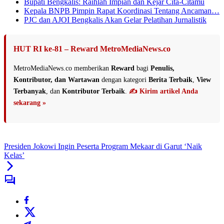
Bupati Bengkalis: Raihlah Impian dan Kejar Cita-Citamu
Kepala BNPB Pimpin Rapat Koordinasi Tentang Ancaman…
PJC dan AJOI Bengkalis Akan Gelar Pelatihan Jurnalistik
HUT RI ke-81 – Reward MetroMediaNews.co
MetroMediaNews.co memberikan
Reward
bagi
Penulis,
Kontributor, dan Wartawan
dengan kategori
Berita Terbaik
,
View
Terbanyak
, dan
Kontributor Terbaik
.
✍️ Kirim artikel Anda
sekarang »
Presiden Jokowi Ingin Peserta Program Mekaar di Garut ‘Naik
Kelas’