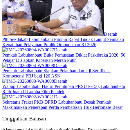
Daerah
Plh Sekdakab Labuhanbatu Pimpin Rapat Tindak Lanjut Penilaian
Kepatuhan Pelayanan Publik Ombudsman RI 2026
Daerah
Pemkab Labuhanbatu Buka Pemusatan Diklat Paskibraka 2026, 50
Pelajar Disiapkan Kibarkan Merah Putih
Daerah
Pemkab Labuhanbatu Siapkan Pelatihan dan Uji Sertifikasi
Kompetensi PBJ bagi 120 ASN
Daerah
Wabup Labuhanbatu Hadiri Penutupan PRSU ke-50, Labuhanbatu
Raih Juara II Lomba Film Pendek
Daerah
Sekretaris Fraksi PKB DPRD Labuhanbatu Desak Pemkab
Maksimalkan Penerapan Perda Pembatasan Truk Bertonase Besar
Tinggalkan Balasan
Alamat email Anda tidak akan dipublikasikan.
Ruas yang wajib