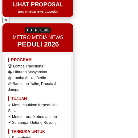
LIHAT PROPOSAL
metromedianews.co/peduli
×
HUT RI KE-81
METRO MEDIA NEWS
PEDULI 2026
PROGRAM
🏆 Lomba Tradisional
🎭 Hiburan Masyarakat
📰 Lomba Artikel Berita
🤲 Santunan Yatim, Dhuafa &
Jompo
TUJUAN
✔ Menumbuhkan Kepedulian
Sosial
✔ Mempererat Kebersamaan
✔ Semangat Gotong Royong
TERBUKA UNTUK