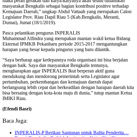
maka peran gerakan dan karya-karyanya akan selalu dinantikan
masyarakat Bengkalis sebagai bagian kontribusi positive terhadap
Kemajuan Daerah,” ungkap Abdul Vattaah yang merupakan Calon
Legislator Prov. Riau Dapil Riau 5 (Kab.Bengkalis, Meranti,
Dumai), Jumat (18/1/2019).
Pasca pelantikan pengurus INPERALIS
Muhammad Alfindra yang merupakan mantan wakil ketua Bidang
Ekternal IPMKB Pekanbaru periode 2015-2017 mengantungkan
harapan yang besar kepada prngurus yang baru dilantik.
“Saya berharap agar kedepannya roda organisasi ini bisa berjalan
dengan baik. Saya dan masyarakat Bengkalis tentunya,
mengharapkan agar INPERALIS Ikut berperan aktif guna
mendukung dan mendorong pemerintah serta Legislator agar
pertumbuhan, perkembangan dan kemajuan daerah dapat
berlangsung lebih cepat dan berkeadilan dengan harapan daerah kita
bisa bersaing dengan kota-kota maju di dunia,” tutup mantan Ketua
IMIKI Riau.
(Efendi Basri)
Baca Juga:
INPERALIS-P Berikan Santunan untuk Balita Penderita…