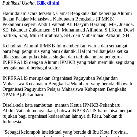
Publikasi Usaha
.
Klik di sini
.
Hadir dalam acara tersebut, Camat Bengkalis dan beberapa Alumni
Ikatan Pelajar Mahasiswa Kabupaten Bengkalis (IPMKB)
Pekanbaru seperti Abdul Vattaah Ali Hasyim Harahap, MH, Juanda,
SE, Iskandar Zulkarnaen, SH, Muhammad Alfindra, S.I.Kom, Dewi
Sartika, S.pd, Muji Burrahman, SH, dan Muhammad Arba’in, SH.
Kehadiran Alumni IPMKB Ini memberikan warna dan semangat
baru bagi pengurus yang baru dilantik. Hal ini terlihat jelas ketika
dilaksanakan pula diskusi singkat dan terbuka antara pengurus
INPERALIS dengan Alumni IPMKB yang telah memiliki segudang
pengalaman diberbagai sektor.
INPERALIS merupakan Organisasi Paguyuban Pelajar dan
Mahasiswa Kecamatan Bengkalis-Pekanbaru yang berada dibawah
Organisasi Paguyuban Pelajar Mahasiswa Kabupaten Bengkalis
(IPMKB)-Pekanbaru.
Disela-sela kata sambutan, mantan Ketua IPMKB-Pekanbaru,
Abdul Vattaah mengatakan, bahwa INPERALIS harus bisa menjadi
rujukan bagi organisasi kedaerahan lainnya di Riau, bahkan di
Indonesia.
“Sebagai kelompok intelektual yang berada di Ibu Kota Provinsi,