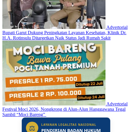
Advertorial
Bupati Garut Dukung Peningkatan Layanan Kesehatan, Klinik Dr.
H.A. Rotinsulu Ditargetkan Naik Status Jadi Rumah Sakit
Advertorial
Festival Moci 2026, Nongkrong di Alun-Alun Hanggawana Tegal
Sambil “Moci Bareng”
LAYANAN LEGALITAS NASIONAL
⚖
PENDIRIAN BADAN HUKUM