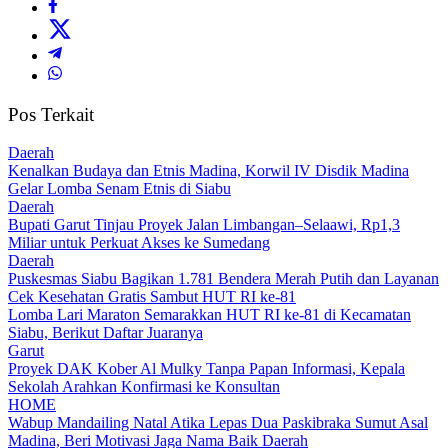
Pos Terkait
Daerah
Kenalkan Budaya dan Etnis Madina, Korwil IV Disdik Madina
Gelar Lomba Senam Etnis di Siabu
Daerah
Bupati Garut Tinjau Proyek Jalan Limbangan–Selaawi, Rp1,3
Miliar untuk Perkuat Akses ke Sumedang
Daerah
Puskesmas Siabu Bagikan 1.781 Bendera Merah Putih dan Layanan
Cek Kesehatan Gratis Sambut HUT RI ke-81
Lomba Lari Maraton Semarakkan HUT RI ke-81 di Kecamatan
Siabu, Berikut Daftar Juaranya
Garut
Proyek DAK Kober Al Mulky Tanpa Papan Informasi, Kepala
Sekolah Arahkan Konfirmasi ke Konsultan
HOME
Wabup Mandailing Natal Atika Lepas Dua Paskibraka Sumut Asal
Madina, Beri Motivasi Jaga Nama Baik Daerah