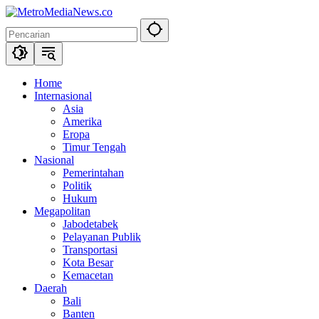
Langsung
ke
konten
Home
Internasional
Asia
Amerika
Eropa
Timur Tengah
Nasional
Pemerintahan
Politik
Hukum
Megapolitan
Jabodetabek
Pelayanan Publik
Transportasi
Kota Besar
Kemacetan
Daerah
Bali
Banten