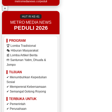
metromedianews.co/peduli
×
HUT RI KE-81
METRO MEDIA NEWS
PEDULI 2026
PROGRAM
🏆 Lomba Tradisional
🎭 Hiburan Masyarakat
📰 Lomba Artikel Berita
🤲 Santunan Yatim, Dhuafa &
Jompo
TUJUAN
✔ Menumbuhkan Kepedulian
Sosial
✔ Mempererat Kebersamaan
✔ Semangat Gotong Royong
TERBUKA UNTUK
✔ Pemerintah
✔ Perusahaan