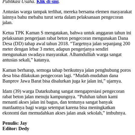
Publikasi Usaha
.
Klik di sini
.
Antusias warga tampak terlihat, mereka bersama elemen masyarakat
lainnya bahu mebahu turut serta dalam pelaksanaan pengecoran
jalan.
Ketua TPK Kaman S mengatakan, bahwa untuk anggaran tahun ini
pelaksanan pengerjaan rabat beton pengecoran mengunakan Dana
Desa (DD) tahap awal tahun 2018. “Targetnya jalan sepanjang 200
meter dengan lebar 3 meter, adapun pengerjanya sendiri
mengunakan swadaya masyarakat. Alhamdulliah warga sangat
antusias sekali,” katanya.
Kaman berharap, semoga tahap berikutnya jalan penghubung poros
desa bisa dilakukan pengecoran lagi. “Mudah-mudahan dana
Banprov Jawa Barat bisa disalurkan juga ke jalan ini,” ujarnya.
Idam (39) warga Datarkubang sangat mengapresiasi pengecoran
rabat beton jalan menuju kampungnya. “Puluhan tahun kami
menanti akses jalan ini bagus, dan tentunya sangat banyak
manfaatnya bagi warga setempat karena bisa meningkatkan
ekonomi dan memudahkan akses jalan anak sekolah,” imbuhnya.
Penulis: Jay
Editor: Dedy