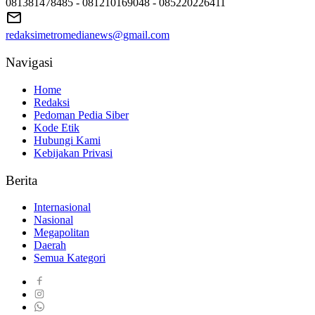
081381478485 - 081210169048 - 085220226411
redaksimetromedianews@gmail.com
Navigasi
Home
Redaksi
Pedoman Pedia Siber
Kode Etik
Hubungi Kami
Kebijakan Privasi
Berita
Internasional
Nasional
Megapolitan
Daerah
Semua Kategori