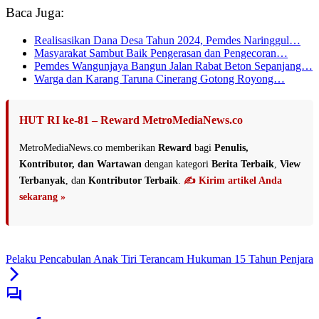
Baca Juga:
Realisasikan Dana Desa Tahun 2024, Pemdes Naringgul…
Masyarakat Sambut Baik Pengerasan dan Pengecoran…
Pemdes Wangunjaya Bangun Jalan Rabat Beton Sepanjang…
Warga dan Karang Taruna Cinerang Gotong Royong…
HUT RI ke-81 – Reward MetroMediaNews.co
MetroMediaNews.co memberikan
Reward
bagi
Penulis,
Kontributor, dan Wartawan
dengan kategori
Berita Terbaik
,
View
Terbanyak
, dan
Kontributor Terbaik
.
✍️ Kirim artikel Anda
sekarang »
Pelaku Pencabulan Anak Tiri Terancam Hukuman 15 Tahun Penjara