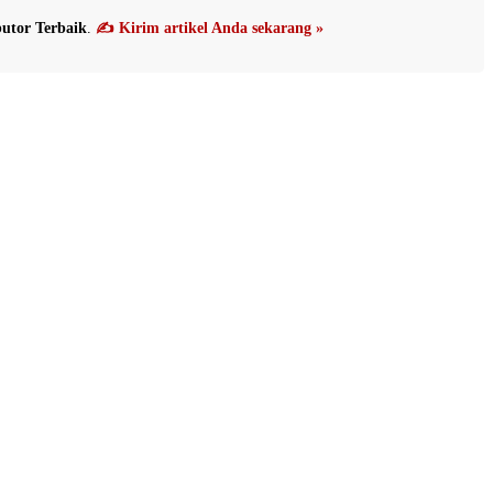
utor Terbaik
.
✍️ Kirim artikel Anda sekarang »