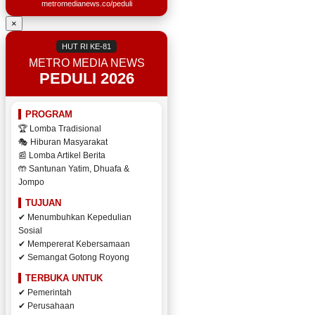
metromedianews.co/peduli
×
HUT RI KE-81
METRO MEDIA NEWS
PEDULI 2026
PROGRAM
🏆 Lomba Tradisional
🎭 Hiburan Masyarakat
📰 Lomba Artikel Berita
🤲 Santunan Yatim, Dhuafa &
Jompo
TUJUAN
✔ Menumbuhkan Kepedulian
Sosial
✔ Mempererat Kebersamaan
✔ Semangat Gotong Royong
TERBUKA UNTUK
✔ Pemerintah
✔ Perusahaan