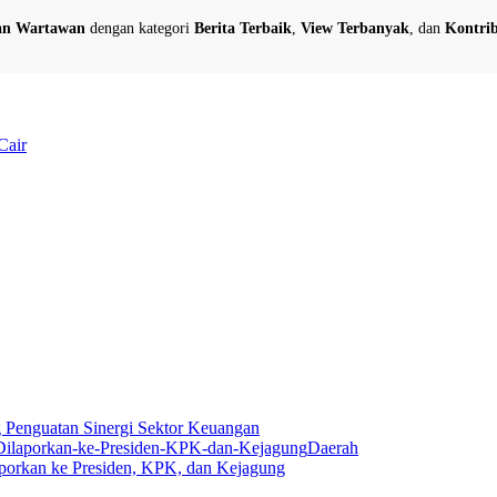
dan Wartawan
dengan kategori
Berita Terbaik
,
View Terbanyak
, dan
Kontrib
Cair
Penguatan Sinergi Sektor Keuangan
Daerah
aporkan ke Presiden, KPK, dan Kejagung