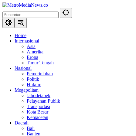
Langsung
ke
konten
Home
Internasional
Asia
Amerika
Eropa
Timur Tengah
Nasional
Pemerintahan
Politik
Hukum
Megapolitan
Jabodetabek
Pelayanan Publik
Transportasi
Kota Besar
Kemacetan
Daerah
Bali
Banten